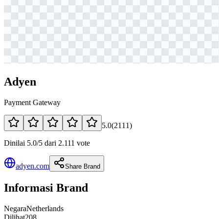
Adyen
Payment Gateway
5.0
(
2111
)
Dinilai 5.0/5 dari 2.111 vote
adyen.com
Share Brand
Informasi Brand
Negara
Netherlands
Dilihat
208