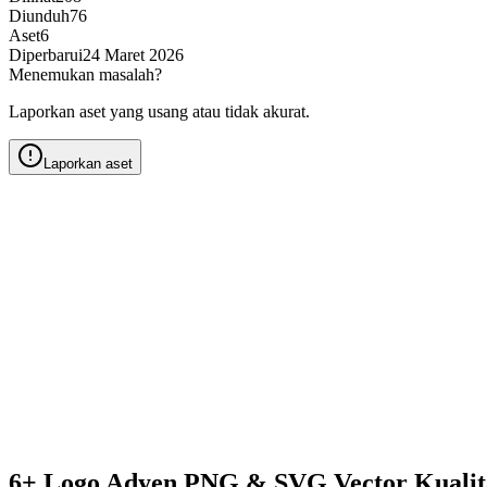
Diunduh
76
Aset
6
Diperbarui
24 Maret 2026
Menemukan masalah?
Laporkan aset yang usang atau tidak akurat.
Laporkan aset
6+ Logo Adyen PNG & SVG Vector Kuali