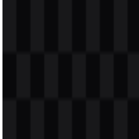
Download
png
putih
icon
Download
Daftar Isi
11 bagian