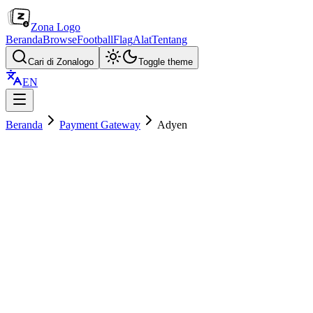
Zona Logo
Beranda
Browse
Football
Flag
Alat
Tentang
Cari di Zonalogo
Toggle theme
EN
Beranda
Payment Gateway
Adyen