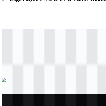
svg
berwarna
logo
Download
svg
berwarna
icon
Download
png
hitam
logo
Download
png
hitam
icon
Download
png
putih
logo