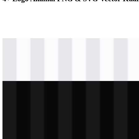
svg
berwarna
logo
Download
svg
hitam
logo
Download
svg
terang
logo
Download
svg
putih
logo
Download