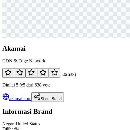
Akamai
CDN & Edge Network
5.0
(
638
)
Dinilai 5.0/5 dari 638 vote
akamai.com
Share Brand
Informasi Brand
Negara
United States
Dilihat
84