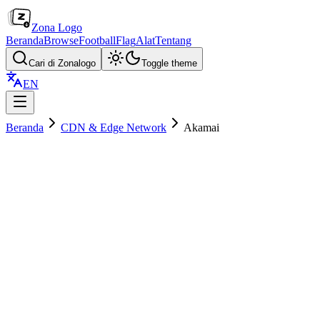
Zona Logo
Beranda
Browse
Football
Flag
Alat
Tentang
Cari di Zonalogo
Toggle theme
EN
Beranda
CDN & Edge Network
Akamai