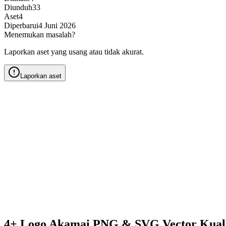
Diunduh
33
Aset
4
Diperbarui
4 Juni 2026
Menemukan masalah?
Laporkan aset yang usang atau tidak akurat.
Laporkan aset
4+ Logo Akamai PNG & SVG Vector Kual