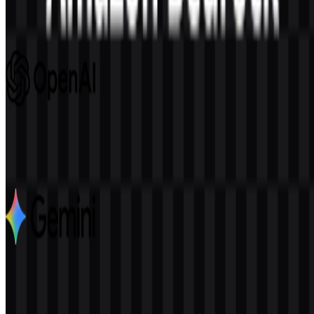
689
246
8 Assets
OpenAI
1.1K
552
6 Assets
Google Gemini
2.8K
1.9K