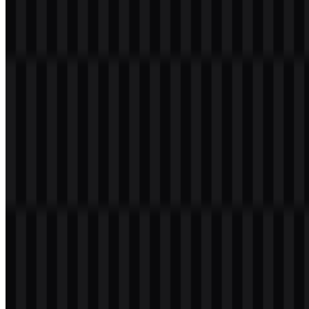
Warna
Hex
Penggunaan
Hitam
#000000
Warna brand utama
Pertanyaan yang Sering Diajukan
Apakah saya dapat menggunakan logo Amazon
Bedrock untuk keperluan komersial?
Anda sebaiknya meminta izin resmi sebelum menggunakannya
secara komersial.
Format file apa saja yang tersedia?
PNG dan SVG tersedia.
Apa itu Amazon Bedrock?
Amazon Bedrock adalah layanan generative AI AWS yang
memberikan akses ke foundation models dan tools untuk
membangun serta menskalakan aplikasi dan agent AI.