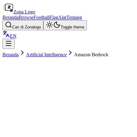
Zona Logo
Beranda
Browse
Football
Flag
Alat
Tentang
Cari di Zonalogo
Toggle theme
EN
Beranda
Artificial Intelligence
Amazon Bedrock