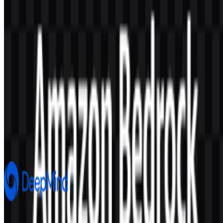
Konten Dibuat oleh AI
Deskripsi ini dibuat oleh AI dan mungkin mengandung
ketidakakuratan.
Lainnya dari Artificial Intelligence
Google DeepMind