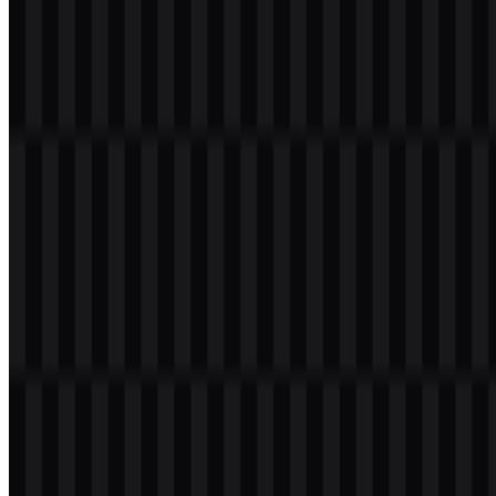
Selamat datang di
Zona Logo
. Anda dapat mengunduh logo
Amazon Bedrock dalam format PNG dan SVG. Anda juga dapat
mengunduh logo PNG dengan latar belakang transparan dalam
resolusi tinggi (HD) secara gratis.
Download Logo Amazon Bedrock PNG
Silakan pilih file di atas sesuai kebutuhan Anda, lalu tekan tombol
unduh untuk mendapatkan file yang diinginkan:
Nama File
Amazon Bedrock
Jenis File
PNG, SVG
Ukuran File
20 KB - 250 KB
Jika Anda mengalami masalah saat mengunduh logo Amazon
Bedrock atau jika file yang ditampilkan tidak akurat, Anda dapat
melaporkannya di sini
.
Varian aset yang tersedia mencakup SVG wordmark putih, SVG
wordmark hitam, SVG logo putih, SVG logo hitam, dan SVG logo
berwarna.