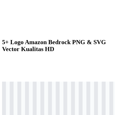
5+ Logo Amazon Bedrock PNG & SVG
Vector Kualitas HD
svg
berwarna
logo
Download
svg
hitam
logo
Download