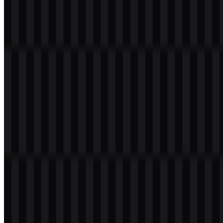
luas.
Bahasa visualnya selaras dengan layanan ini: modular, berorientasi
infrastruktur, dan berfokus pada enterprise. Karena Bedrock adalah
platform untuk mengakses dan mengorkestrasi foundation models,
bukan satu model tunggal, tampilan logonya selaras dengan brand
produk yang berada di dalam AWS dan mendukung berbagai
workflow AI.
Evolusi Logo
Sistem aset saat ini berpusat pada branding layanan bergaya AWS
dan mencakup opsi SVG wordmark dan logo dalam varian hitam,
putih, dan berwarna untuk berbagai kebutuhan presentasi.
Palet Warna Amazon Bedrock
Palet brand yang tersedia menggunakan hitam, dengan perlakuan
putih dan berwarna yang juga muncul pada varian aset yang
disediakan. Hitam mendukung kontras yang kuat dan penggunaan
dokumentasi profesional, sementara putih cocok untuk latar
belakang gelap dan penempatan bergaya konsol. Varian logo
berwarna memberikan opsi branding tambahan dalam sistem visual
AWS yang sama.