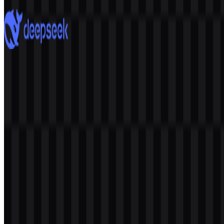
7 Assets
DeepSeek
885
579
8 Assets
© 2026 ZonaLogo.com - Hosted on
Onidel
.
Alat
Tentang
Kontak
Privasi
Ketentuan
DMCA