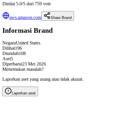
Dinilai 5.0/5 dari 759 vote
aws.amazon.com
Share Brand
Informasi Brand
Negara
United States
Dilihat
196
Diunduh
108
Aset
5
Diperbarui
23 Mei 2026
Menemukan masalah?
Laporkan aset yang usang atau tidak akurat.
Laporkan aset