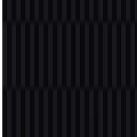
Gaya visual seperti apa yang digunakan logo ini?
Logo ini menggunakan gaya ikon layanan AWS yang sederhana,
teknis, dan konsisten dengan branding produk cloud-native.
Warna brand apa yang terkait dengannya?
Palet yang disediakan mencakup hitam, dengan perlakuan aset putih
dan berwarna yang juga tersedia untuk sistem logo.