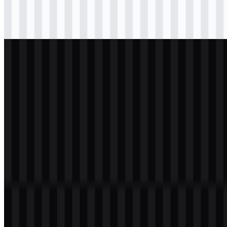
svg
hitam
wordmark
Download
svg
putih
logo
Download
svg
putih
wordmark
Download