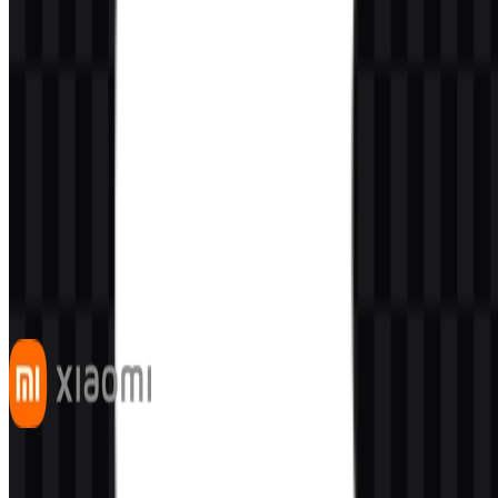
Konten Dibuat oleh AI
Deskripsi ini dibuat oleh AI dan mungkin mengandung
ketidakakuratan.
Lainnya dari Smartphone
Xiaomi