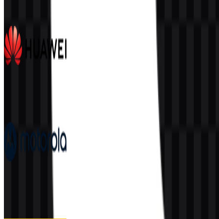
555
354
7 Assets
Huawei
396
177
7 Assets
Motorola
209
93
4 Assets