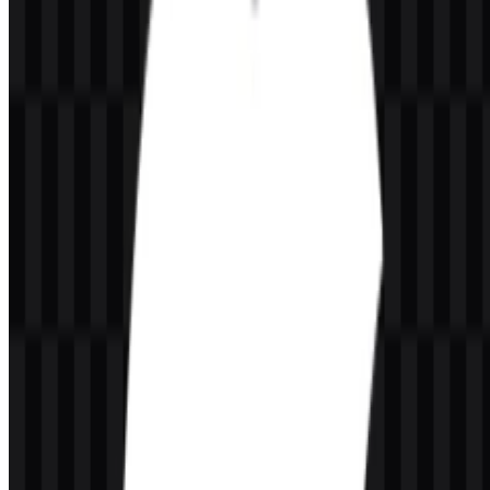
digital maupun cetak. Saat pengguna mencari file Apple PNG atau
Apple SVG, mereka biasanya menginginkan versi yang
mempertahankan tampilan bersih dan kontras tinggi ini.
Pertanyaan yang Sering Diajukan
Apakah saya boleh menggunakan logo Apple untuk
keperluan komersial?
Jika Anda ingin menggunakannya secara komersial, Anda harus
meminta izin resmi terlebih dahulu.
Format file apa saja yang tersedia?
Format yang tersedia adalah PNG dan SVG.
Perusahaan seperti apa Apple itu?
Apple Inc. adalah perusahaan teknologi asal Amerika Serikat yang
membuat elektronik konsumen, perangkat lunak, dan layanan digital
sebagai bagian dari ekosistem terintegrasi.
Mengapa logo Apple begitu mudah dikenali?