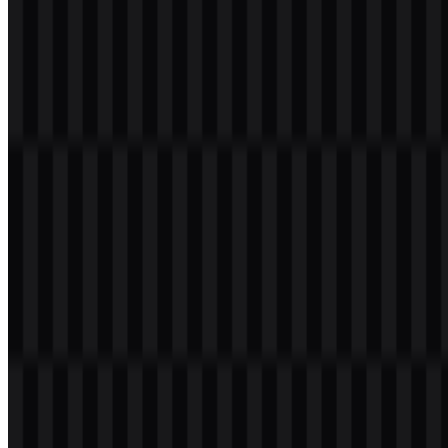
Selamat datang di
Zona Logo
. Anda dapat mengunduh logo Apple
dalam format PNG dan SVG. Anda juga dapat mengunduh logo
PNG dengan latar belakang transparan dalam resolusi tinggi (HD)
secara gratis.
Download Logo Apple PNG
Silakan pilih file di atas sesuai kebutuhan Anda, lalu tekan tombol
unduh untuk mendapatkan file yang diinginkan: