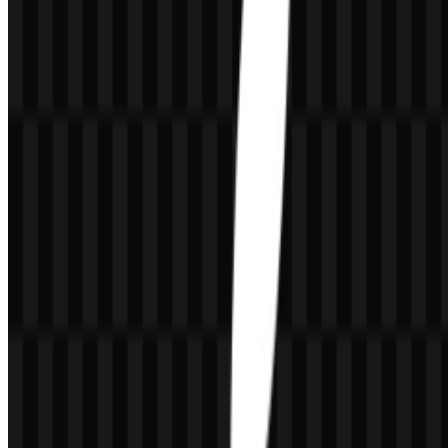
Ekosistemnya mencakup iPhone, iPad, Mac, Apple Watch, AirPods,
Apple Vision Pro, Apple TV, HomePod, AirTag, iOS, iPadOS,
macOS, watchOS, tvOS, visionOS, App Store, iCloud, Apple
Music, Apple TV+, Apple Pay, Apple Arcade, Apple Fitness+,
Apple Books, Apple Podcasts, Apple One, AppleCare, Apple
Intelligence, Xcode, dan Swift. Apple melayani pengguna
smartphone, profesional kreatif, pelajar, keluarga, pekerja kantor,
pengembang, bisnis, institusi pendidikan, dan orang-orang yang
menginginkan pengalaman teknologi yang terhubung, mudah
digunakan, dan konsisten di berbagai perangkat.
Arti dan Sejarah Logo Apple
Logo Apple adalah simbol yang dibangun di sekitar ikon apel
tergigit yang ikonik. Gigitan pada apel membuat bentuknya
langsung mudah dikenali dan membedakannya dari siluet buah yang
umum. Dalam penggunaan praktis, simbol ini berdiri sendiri tanpa
perlu wordmark, yang menjadi salah satu alasan mengapa logo ini
sangat efektif di berbagai produk, kemasan, antarmuka, dan
perangkat keras.
Secara visual, logo Apple sangat terkait dengan gaya premium dan
minimalis merek ini. Logo ini biasanya ditampilkan dalam bentuk
monokrom seperti hitam, putih, perak, atau abu-abu, yang menjaga
identitas tetap bersih dan fleksibel. Kesederhanaan ini mendukung