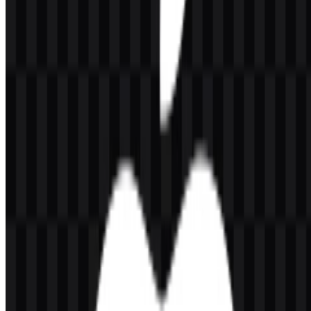
pengalaman Apple yang lebih luas, di mana desain, perangkat lunak,
perangkat keras, dan layanan disajikan sebagai satu sistem yang
saling terhubung.
Evolusi Logo
Saat ini, identitas tersebut digunakan sebagai simbol tunggal di
berbagai perangkat, sistem operasi, dan layanan, dengan logo SVG
putih dan logo SVG hitam yang menawarkan versi praktis untuk
latar belakang dan tata letak yang berbeda.
Palet Warna Apple
Palet inti Apple dalam set aset ini berfokus pada warna hitam.
Dalam penggunaan merek, identitas ini juga umumnya dikaitkan
dengan tampilan putih serta perak atau abu-abu.
Hitam (#000000)
— premium, elegan, sederhana, dan sangat
terkait dengan presentasi produk serta merek.
Pendekatan monokrom membuat logo Apple tetap fleksibel
sekaligus memperkuat bahasa visual yang sederhana. Ini juga
membantu simbol tetap terbaca pada ukuran kecil dan dalam aplikasi