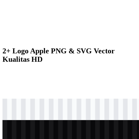
2+ Logo Apple PNG & SVG Vector
Kualitas HD
svg
hitam
logo
Download
svg
putih
logo
Download