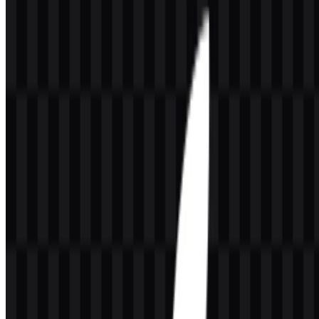
Nama File
Apple
Jenis File
PNG, SVG
Ukuran File
20 KB - 250 KB
Varian aset yang tersedia mencakup logo SVG putih dan logo SVG
hitam, sehingga Anda memiliki pilihan sederhana untuk tata letak
terang dan gelap. Jika Anda mengalami masalah saat mengunduh
logo Apple atau jika file yang ditampilkan tidak akurat, Anda dapat
melaporkannya di sini
.
Tentang Apple
Apple Inc. adalah perusahaan teknologi asal Amerika Serikat yang
berkantor pusat di Apple Park, One Apple Park Way, Cupertino,
California. Didirikan pada tahun 1976 oleh Steve Jobs, Steve
Wozniak, dan Ronald Wayne, perusahaan ini awalnya beroperasi
sebagai Apple Computer Company dan kemudian menjadi Apple
Computer, Inc. Apple mengembangkan elektronik konsumen,
perangkat lunak, layanan online, perangkat seluler, produk
komputasi pribadi, wearable, layanan digital, platform hiburan,
pembayaran, penawaran cloud, dan fitur kecerdasan buatan.