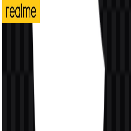
realme
315
141
3 Assets
© 2026 ZonaLogo.com - Hosted on
Onidel
.
Alat
Tentang
Kontak
Privasi
Ketentuan
DMCA