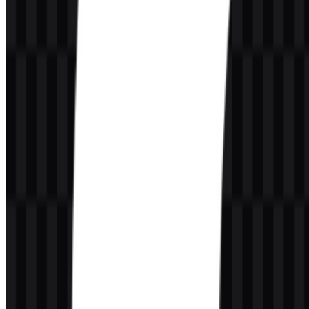
Bentuk apel tergigitnya sederhana, khas, dan cukup kuat untuk
berdiri sendiri tanpa teks.
Warna apa yang terkait dengan aset logo di sini?
Warna merek yang disediakan adalah hitam, dan varian logo yang
tersedia adalah versi SVG putih dan hitam.