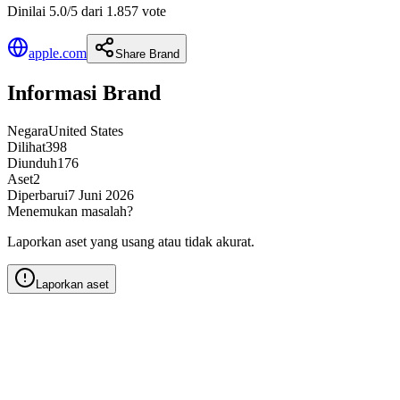
Dinilai 5.0/5 dari 1.857 vote
apple.com
Share Brand
Informasi Brand
Negara
United States
Dilihat
398
Diunduh
176
Aset
2
Diperbarui
7 Juni 2026
Menemukan masalah?
Laporkan aset yang usang atau tidak akurat.
Laporkan aset