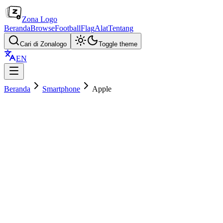
Zona Logo
Beranda
Browse
Football
Flag
Alat
Tentang
Cari di Zonalogo
Toggle theme
EN
Beranda
Smartphone
Apple