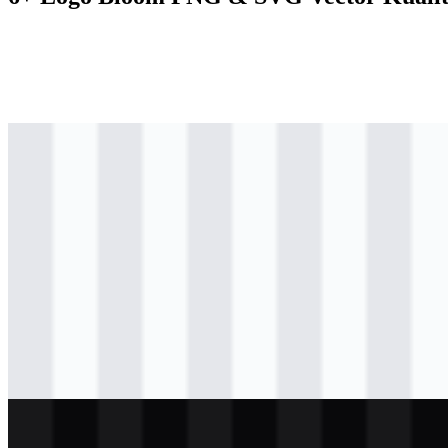
svg
berwarna
logo
Download
svg
berwarna
icon
Download
svg
hitam
icon
Download
svg
hitam
wordmark
Download
svg
putih
icon