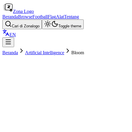
Zona Logo
Beranda
Browse
Football
Flag
Alat
Tentang
Cari di Zonalogo
Toggle theme
EN
Beranda
Artificial Intelligence
Bloom