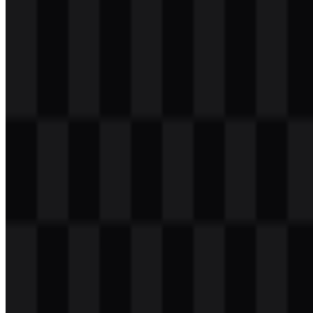
Download
svg
putih
wordmark
Download
Daftar Isi
11 bagian