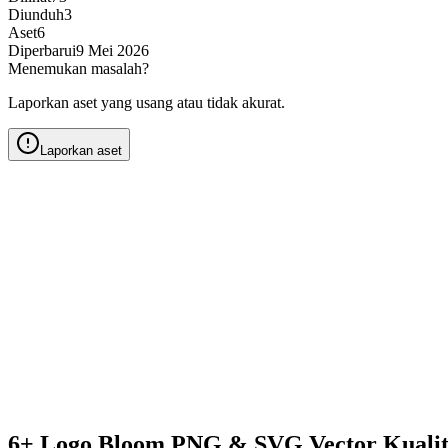
Diunduh
3
Aset
6
Diperbarui
9 Mei 2026
Menemukan masalah?
Laporkan aset yang usang atau tidak akurat.
Laporkan aset
6+ Logo Bloom PNG & SVG Vector Kuali