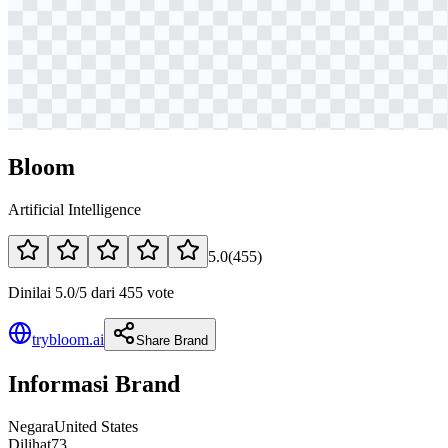
Bloom
Artificial Intelligence
5.0
(
455
)
Dinilai 5.0/5 dari 455 vote
trybloom.ai
Share Brand
Informasi Brand
Negara
United States
Dilihat
73