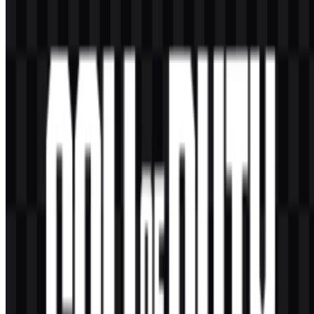
waralaba yang luas.
Mengapa logo ini bekerja dengan baik di seluruh
waralaba?
Struktur yang sederhana dan tegas membuatnya cocok untuk merek
utama yang mencakup banyak sub-brand, konten live service,
esports, dan rilis spesifik platform.
Warna apa yang digunakan dalam set aset logo ini?
Palet warna yang tercantum adalah hitam dan putih, yang
mendukung kontras yang bersih dan penempatan yang fleksibel di
berbagai latar belakang.