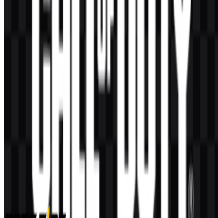
Konten Dibuat oleh AI
Deskripsi ini dibuat oleh AI dan mungkin mengandung
ketidakakuratan.
Lainnya dari Game Video