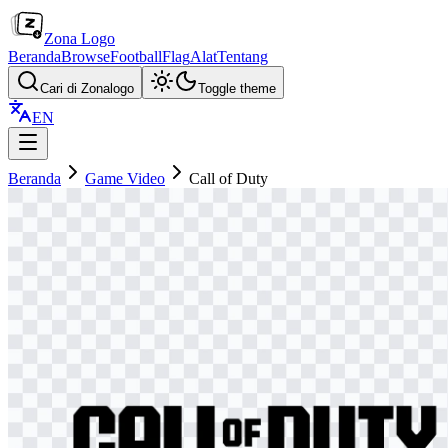
Zona Logo
Beranda
Browse
Football
Flag
Alat
Tentang
Cari di Zonalogo
Toggle theme
EN
Beranda
Game Video
Call of Duty