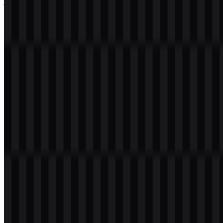
judulnya langsung dikenali pada sampul game, trailer, siaran esports,
menu, dan merchandise.
Dalam sebagian besar penggunaan, wordmark ini tampil dalam
warna putih, hitam, atau efek metalik abu-abu, sehingga dapat
ditempatkan dengan rapi di atas latar belakang berkontras tinggi.
Pendekatan ini mendukung posisi brand sebagai judul blockbuster
dan membantu logo tetap mudah digunakan di berbagai lini game di
bawah waralaba utama. Dalam sub-brand seperti Modern Warfare,
Black Ops, dan Warzone, judul utama sering tampil bersama nama
seri tambahan sambil tetap menegaskan identitas melalui wordmark
inti waralaba.
Evolusi Logo
Sistem aset saat ini berpusat pada wordmark utama yang didukung
file PNG dan SVG yang dapat diunduh, dengan varian logo SVG
hitam dan putih tersedia untuk penempatan yang fleksibel di
penggunaan digital maupun cetak.
Palet Warna Call of Duty
Warna brand yang disediakan untuk set aset ini terbatas pada hitam
dan putih:
#FFFFFF
dan
#000000
. Putih memberikan kontras yang