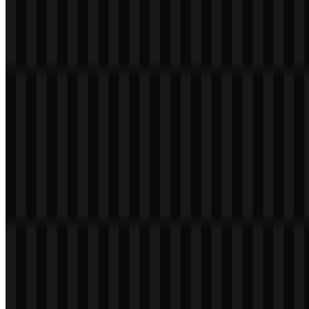
Jenis File
PNG, SVG
Ukuran File
18 KB - 240 KB
Jika Anda mengalami kendala saat mengunduh logo Call of Duty
atau jika file yang ditampilkan tidak akurat, Anda dapat
melaporkannya di sini
.
Varian aset yang tersedia mencakup logo SVG hitam dan logo SVG
putih, yang praktis untuk tata letak gelap dan terang, presentasi,
proyek penggemar, serta penggunaan editorial yang membutuhkan
wordmark yang bersih.
Tentang Call of Duty
Call of Duty adalah waralaba video game yang diterbitkan oleh
Activision Publishing, Inc., dengan Activision Blizzard kini menjadi
bagian dari
Microsoft
Corporation setelah akuisisi pada tahun 2023.
Ini adalah ekosistem game tembak-menembak militer besar yang
mencakup gaming konsol, gaming PC, gaming mobile, esports,
hiburan, konten live service, dan pengalaman multipemain online.
Waralaba ini dikenal karena gameplay first-person shooter yang
cepat, alur cerita kampanye yang sinematik, multipemain kompetitif,
battle royale melalui Call of Duty: Warzone, dan mode Zombies