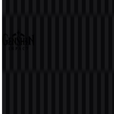
PUBG Mobile
477
279
3 Assets
Genshin Impact
355
125
9 Assets
© 2026 ZonaLogo.com - Hosted on
Onidel
.
Alat
Tentang
Kontak
Privasi
Ketentuan
DMCA