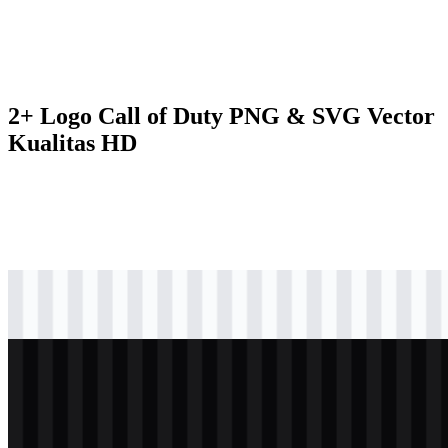
2+ Logo Call of Duty PNG & SVG Vector
Kualitas HD
svg
hitam
logo
Download
svg
putih
logo
Download