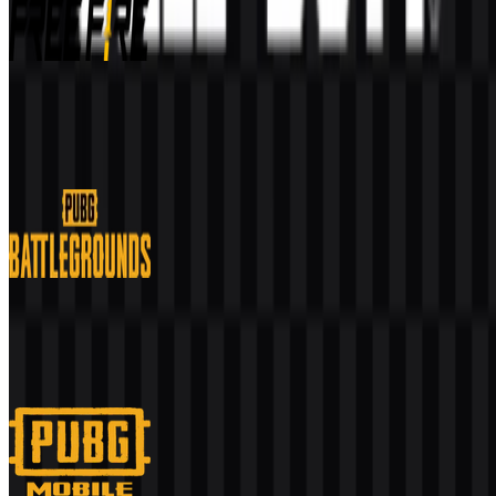
Free Fire
574
255
11 Assets
PUBG Battlegrounds
167
67
4 Assets