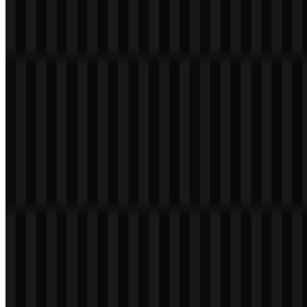
kuat dan keterbacaan yang jelas, terutama pada latar belakang gelap
atau bertekstur, sementara hitam menciptakan tampilan yang tegas
dan berdampak tinggi untuk tata letak yang lebih terang. Bersama-
sama, kedua warna ini mendukung identitas visual waralaba yang
tajam dan taktis serta membuat logo tetap adaptif di berbagai aplikasi
terkait game.
Pertanyaan yang Sering Diajukan
Apakah saya bisa menggunakan logo Call of Duty
untuk keperluan komersial?
Jika Anda berencana menggunakannya secara komersial, sebaiknya
minta izin resmi terlebih dahulu.
Format file apa saja yang tersedia?
Format file yang tersedia adalah PNG dan SVG.
Jenis logo apakah Call of Duty?
Ini adalah wordmark dan logo judul game yang dibangun dari huruf
kapital, dirancang untuk keterbacaan yang kuat dan pengenalan