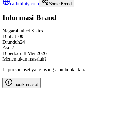
callofduty.com
Share Brand
Informasi Brand
Negara
United States
Dilihat
109
Diunduh
24
Aset
2
Diperbarui
8 Mei 2026
Menemukan masalah?
Laporkan aset yang usang atau tidak akurat.
Laporkan aset