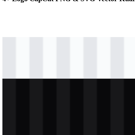
svg
hitam
logo
Download
svg
hitam
icon
Download
svg
putih
logo
Download
svg
putih
icon
Download