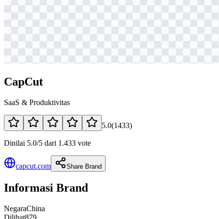
CapCut
SaaS & Produktivitas
5.0
(
1433
)
Dinilai 5.0/5 dari 1.433 vote
capcut.com
Share Brand
Informasi Brand
Negara
China
Dilihat
879