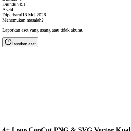
Diunduh
451
Aset
4
Diperbarui
18 Mei 2026
Menemukan masalah?
Laporkan aset yang usang atau tidak akurat.
Laporkan aset
4+ Logo CapCut PNG & SVG Vector Kual