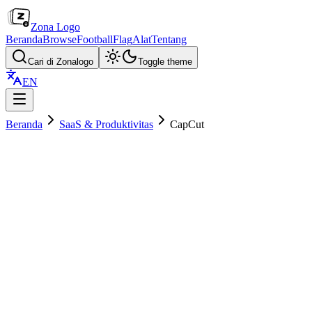
Zona Logo
Beranda
Browse
Football
Flag
Alat
Tentang
Cari di Zonalogo
Toggle theme
EN
Beranda
SaaS & Produktivitas
CapCut