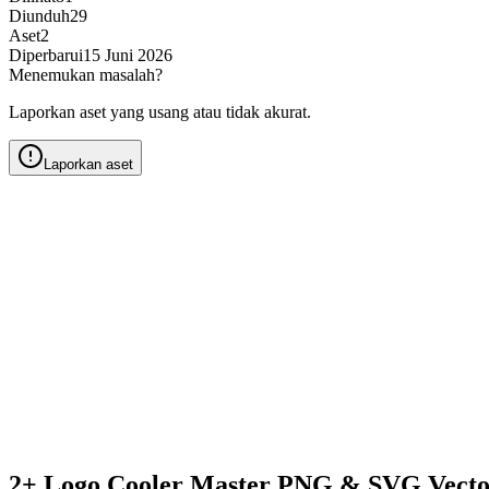
Diunduh
29
Aset
2
Diperbarui
15 Juni 2026
Menemukan masalah?
Laporkan aset yang usang atau tidak akurat.
Laporkan aset
2+ Logo Cooler Master PNG & SVG Vecto