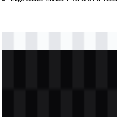
svg
hitam
logo
Download
svg
putih
logo
Download