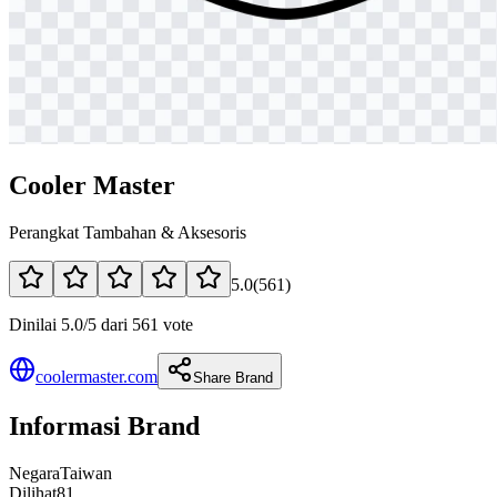
Cooler Master
Perangkat Tambahan & Aksesoris
5.0
(
561
)
Dinilai 5.0/5 dari 561 vote
coolermaster.com
Share Brand
Informasi Brand
Negara
Taiwan
Dilihat
81