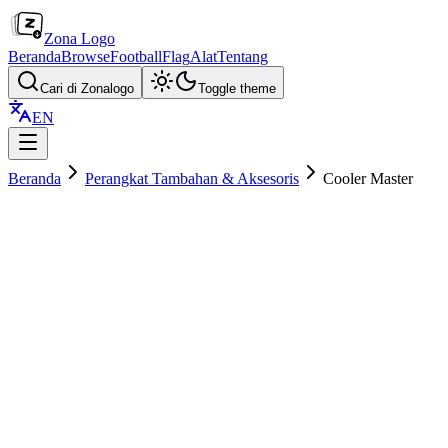
Zona Logo
Beranda
Browse
Football
Flag
Alat
Tentang
Cari di Zonalogo
Toggle theme
EN
Beranda
Perangkat Tambahan & Aksesoris
Cooler Master