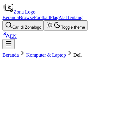
Zona Logo
Beranda
Browse
Football
Flag
Alat
Tentang
Cari di Zonalogo
Toggle theme
EN
Beranda
Komputer & Laptop
Dell