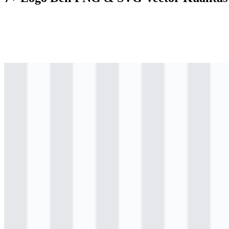
svg
berwarna
logo
Download
svg
berwarna
logo
Download
svg
berwarna
logo
Download
svg
hitam
logo
Download
svg
hitam
logo