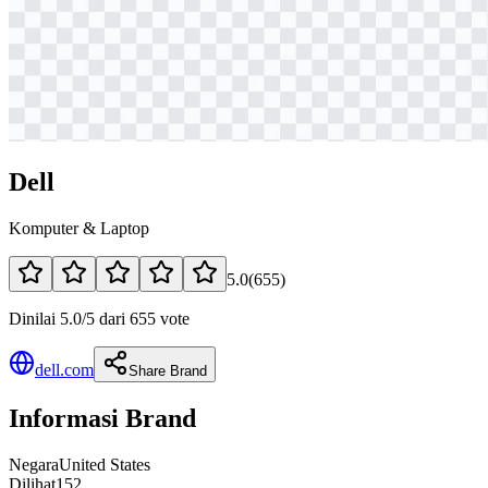
Dell
Komputer & Laptop
5.0
(
655
)
Dinilai 5.0/5 dari 655 vote
dell.com
Share Brand
Informasi Brand
Negara
United States
Dilihat
152