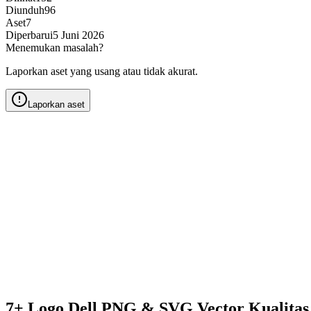
Diunduh
96
Aset
7
Diperbarui
5 Juni 2026
Menemukan masalah?
Laporkan aset yang usang atau tidak akurat.
Laporkan aset
7+ Logo Dell PNG & SVG Vector Kualita