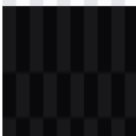
Download
svg
putih
logo
Download
svg
putih
logo
Download
Daftar Isi
11 bagian