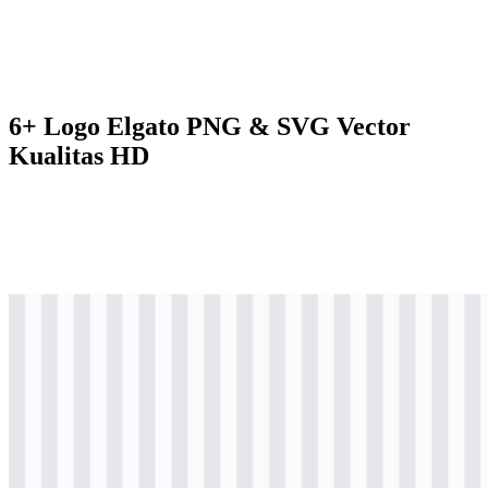
6+ Logo Elgato PNG & SVG Vector
Kualitas HD
svg
hitam
logo
Download
svg
hitam
icon
Download
svg
hitam
wordmark