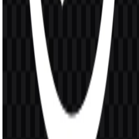
Hitam:
#000000
Putih:
#FFFFFF
Palet yang sederhana ini membantu logo tetap jelas dan mudah
dibaca dalam ukuran kecil, sekaligus mendukung kontras yang kuat
pada elemen antarmuka dan grafis produk. Versi hitam dan putih
sangat berguna saat dibutuhkan latar belakang transparan untuk
presentasi, situs web, dan aset creator.
Pertanyaan yang Sering Diajukan
Apakah saya bisa menggunakan logo Elgato untuk
keperluan komersial?
Anda perlu meminta izin resmi sebelum menggunakannya secara
komersial.
Format file apa saja yang tersedia?
Format yang tersedia adalah PNG dan SVG.
Elgato adalah perusahaan jenis apa?