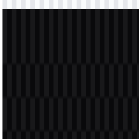
Download
svg
putih
logo
Download
svg
putih
icon
Download
svg
putih
wordmark
Download