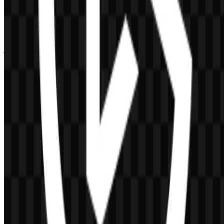
antarmuka perangkat lunak, dan aset online.
Struktur visualnya selaras dengan peran merek dalam alat
pembuatan konten dan produksi. Ikon mata berukuran ringkas dan
mudah diingat, sementara wordmark memberikan keterbacaan yang
jelas pada nama merek. Bersama-sama, keduanya menciptakan
identitas yang seimbang dan cocok digunakan baik sebagai ikon saja
maupun logo lengkap. Dalam penggunaan praktis, ini membuat logo
Elgato sesuai untuk branding perangkat, halaman produk, dan aset
merek yang dapat diunduh seperti file Elgato PNG dan Elgato SVG.
Evolusi Logo
Sistem aset saat ini disusun dengan format hitam-putih yang
konsisten, dengan file ikon dan wordmark terpisah agar fleksibel
ditempatkan untuk penggunaan digital maupun cetak.
Palet Warna Elgato
Warna merek yang digunakan adalah hitam dan putih, dengan hijau
atau teal sebagai aksen pada identitas logo. Dalam set aset yang
dapat diunduh di sini, palet inti ditampilkan melalui versi hitam dan
putih, sehingga logo lebih mudah disesuaikan dengan berbagai latar
belakang dan gaya tata letak.