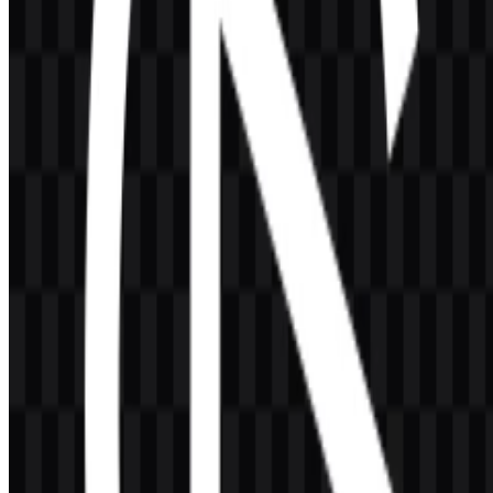
file yang ditampilkan tidak akurat, Anda dapat
melaporkannya di
sini
.
Tentang Elgato
Elgato adalah merek perangkat keras dan elektronik yang berfokus
pada periferal dan aksesori untuk content creator, streamer,
podcaster, gamer, dan profesional video. Rangkaian produknya
mencakup capture card, Stream Deck, mikrofon, webcam,
pencahayaan, green screen, teleprompter, dan berbagai alat lain yang
digunakan dalam produksi konten digital.
Merek ini berasal dari Jerman dan saat ini menjadi bagian dari
Corsair, sehingga berada dalam ekosistem yang lebih luas untuk
produk teknologi komputer dan creator. Dalam kategori periferal
dan aksesori, Elgato melayani pengguna yang membutuhkan
perangkat keras praktis untuk perekaman, streaming, presentasi, dan
alur kerja produksi langsung.
Arti dan Sejarah Logo Elgato
Logo Elgato menggabungkan simbol mata minimalis dengan
wordmark modern. Logo ini sederhana, bersih, dan mudah dikenali,
sehingga mendukung identifikasi cepat pada kemasan produk,