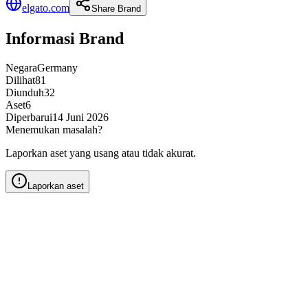
elgato.com
Share Brand
Informasi Brand
Negara
Germany
Dilihat
81
Diunduh
32
Aset
6
Diperbarui
14 Juni 2026
Menemukan masalah?
Laporkan aset yang usang atau tidak akurat.
Laporkan aset