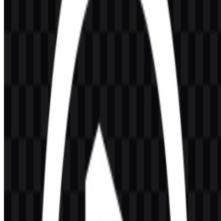
Selamat datang di
Zona Logo
. Anda dapat mengunduh logo Elgato
dalam format PNG dan SVG. Anda juga dapat mengunduh logo
PNG dengan latar belakang transparan dalam resolusi tinggi (HD)
secara gratis.
Download Logo Elgato PNG
Silakan pilih file di atas sesuai kebutuhan Anda, lalu tekan tombol
unduh untuk mendapatkan file yang diinginkan:
Nama File
Elgato
Jenis File
PNG, SVG
Ukuran File
18 KB - 220 KB
Unduhan yang tersedia mencakup white icon SVG, white
wordmark SVG, black wordmark SVG, black icon SVG, white
logo SVG, dan black logo SVG, sehingga Anda memiliki opsi
fleksibel untuk tata letak terang dan gelap.
Jika Anda mengalami masalah saat mengunduh logo Elgato atau jika