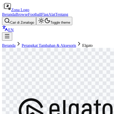
Zona Logo
Beranda
Browse
Football
Flag
Alat
Tentang
Cari di Zonalogo
Toggle theme
EN
Beranda
Perangkat Tambahan & Aksesoris
Elgato