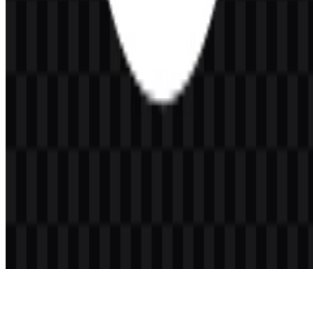
Elgato adalah merek perangkat keras dan elektronik yang membuat
periferal serta aksesori untuk creator, streamer, podcaster, gamer, dan
profesional video.
Apa yang ada di dalam logo Elgato?
Logo ini menggunakan simbol mata minimalis yang dipadukan
dengan wordmark modern, sehingga menciptakan tanda merek yang
sederhana dan mudah dikenali.
Versi logo apa saja yang tersedia dalam set
unduhan?
Varian yang tersedia mencakup white icon SVG, white wordmark
SVG, black wordmark SVG, black icon SVG, white logo SVG,
dan black logo SVG.