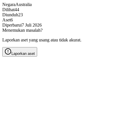
Negara
Australia
Dilihat
44
Diunduh
23
Aset
6
Diperbarui
7 Juli 2026
Menemukan masalah?
Laporkan aset yang usang atau tidak akurat.
Laporkan aset