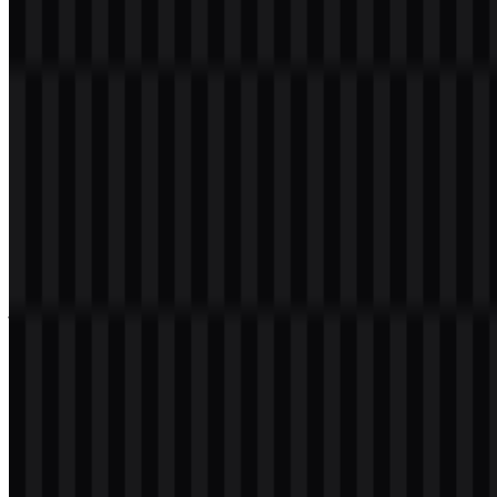
dalam format PNG dan SVG. Anda juga dapat mengunduh logo
PNG dengan latar belakang transparan dalam resolusi tinggi (HD)
secara gratis.
Download Logo Envato PNG
Silakan pilih file di atas sesuai kebutuhan Anda, lalu tekan tombol
unduh untuk mendapatkan file yang diinginkan:
Nama File
Envato
Jenis File
PNG, SVG
Ukuran File
20 KB - 250 KB
Jika Anda mengalami masalah saat mengunduh logo Envato atau
jika file yang ditampilkan tidak akurat, Anda dapat
melaporkannya
di sini
.
Varian aset yang tersedia meliputi SVG logo berwarna, SVG logo
putih, SVG logo hitam, SVG ikon hitam, SVG ikon berwarna, dan
SVG logo terang.
Tentang Envato