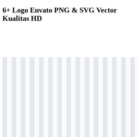
6+ Logo Envato PNG & SVG Vector
Kualitas HD
svg
berwarna
logo
Download
svg
berwarna
icon
Download
svg
hitam
logo
Download
svg
hitam
icon