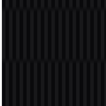
merek tetap terbaca baik dalam aplikasi warna penuh maupun
monokrom.
Evolusi Logo
Sistem aset saat ini berfokus pada set file yang fleksibel untuk
berbagai latar belakang dan kebutuhan penggunaan, termasuk versi
berwarna, putih, hitam, dan terang dari wordmark, serta opsi hanya
ikon untuk tata letak yang lebih sempit.
Palet Warna Envato
Warna logo yang dilaporkan adalah hijau, putih, dan hitam. Hijau
digunakan pada lambang dan elemen merek pendukung, sementara
putih dan hitam memberikan opsi kontras yang praktis untuk
permukaan terang dan gelap. Palet ini membuat identitas tetap jelas,
adaptif, dan mudah dikenali di berbagai lingkungan digital.
Hijau:
aksen utama merek dalam sistem logo
Putih:
digunakan untuk aplikasi terang di atas latar gelap
Hitam:
digunakan untuk aplikasi berkontras tinggi dan netral
Saat pengguna mencari versi
Envato PNG
, mereka biasanya