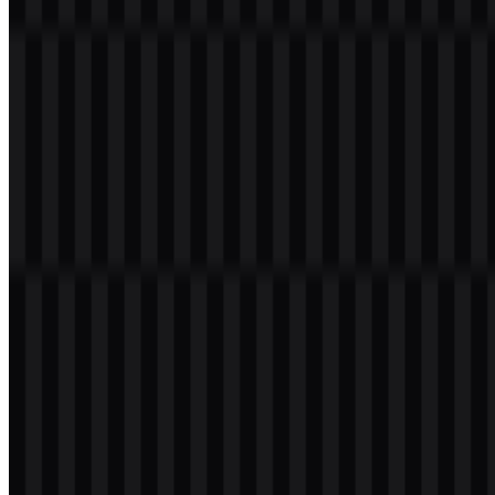
membutuhkan file siap pakai untuk dokumen, presentasi, atau
penempatan di web. Format PNG praktis untuk penggunaan dengan
latar belakang transparan, sementara versi vektor
Envato SVG
lebih
cocok untuk alur kerja desain yang dapat diskalakan dan hasil yang
tajam di ukuran berapa pun.
Pertanyaan yang Sering Diajukan
Apakah saya boleh menggunakan logo Envato
untuk tujuan komersial?
Anda sebaiknya meminta izin resmi sebelum menggunakannya
untuk keperluan komersial.
Format file apa saja yang tersedia?
PNG dan SVG.
Apa yang ditawarkan Envato?
Envato menawarkan aset kreatif digital seperti template, tema,
plugin, grafis, font, video, audio, foto, dan presentasi, beserta
layanan berlangganan terkait.