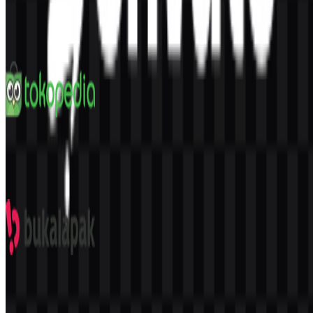
Shopee
2K
1.3K
9 Assets
Tokopedia
747
416
9 Assets
Bukalapak