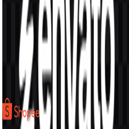
Konten Dibuat oleh AI
Deskripsi ini dibuat oleh AI dan mungkin mengandung
ketidakakuratan.
Lainnya dari Marketplace