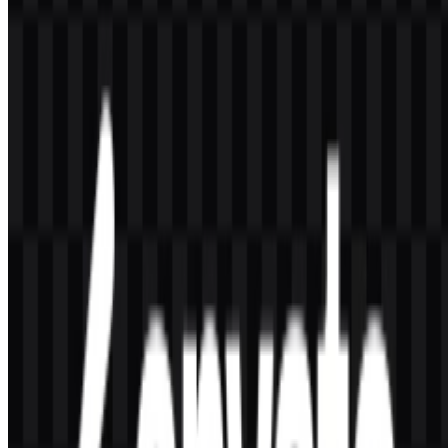
Apa arti simbol daun?
Daun dikaitkan dengan kreativitas, pertumbuhan, dan inovasi dalam
identitas merek.
Apa yang membuat wordmark-nya khas?
Wordmark huruf kecil memberikan tampilan yang modern, minimal,
dan mudah dikenali pada identitas tersebut.