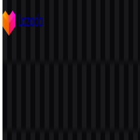
242
46
11 Assets
Lazada
678
255
8 Assets
© 2026 ZonaLogo.com - Hosted on
Onidel
.
Alat
Tentang
Kontak
Privasi
Ketentuan
DMCA