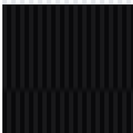
Download
svg
terang
logo
Download
svg
putih
logo
Download
Daftar Isi
11 bagian