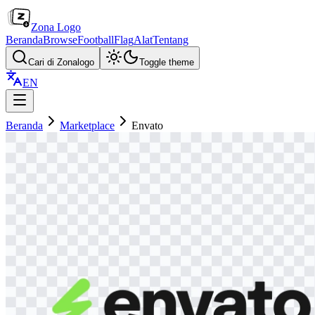
Zona Logo
Beranda
Browse
Football
Flag
Alat
Tentang
Cari di Zonalogo
Toggle theme
EN
Beranda
Marketplace
Envato