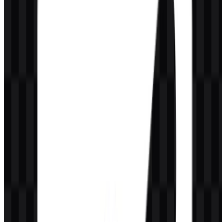
menggunakan pembuatan teks dan alur kerja NLP terkait tanpa
harus menjalankan infrastruktur sendiri.
Merek ini merupakan usaha patungan antara CoreWeave dan
Anlatan di Amerika Serikat. Audiensnya mencakup developer, tim
AI startup, perusahaan SaaS, engineer AI, peneliti NLP, pembuat
produk, dan bisnis yang membutuhkan akses berbasis API ke model
bahasa dengan beban operasional yang lebih rendah.
Arti dan Sejarah Logo GooseAI
Logo GooseAI terutama ditampilkan sebagai wordmark yang
dibangun dari nama mereknya sendiri. Hal ini menjadikan nama
sebagai pusat pengenalan, sesuai untuk produk berbasis API yang
mengutamakan kejelasan dan identifikasi cepat. Merek ini juga
menggunakan isyarat visual bertema angsa dalam aset pendukung
dan komunikasi, sehingga identitasnya selaras dengan pesan yang
ringan tentang perpindahan dan kemudahan beralih.
Dalam penggunaan praktis, logo ini berfungsi sebagai tanda
sederhana untuk lingkungan yang berfokus pada developer:
halaman produk, dokumentasi API, materi peluncuran, dan header
antarmuka. Kombinasi wordmark yang langsung dan aset
pendukung yang bersih membuat identitas visual mudah dibaca baik
pada tampilan terang maupun gelap.