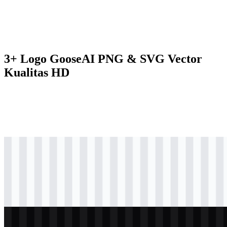
3+ Logo GooseAI PNG & SVG Vector
Kualitas HD
svg
hitam
logo
Download
svg
berwarna
logo
Download
svg
putih
logo