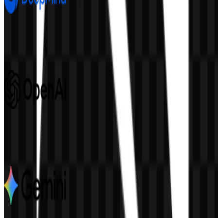
Google DeepMind
687
246
8 Assets
OpenAI
1.1K
550
6 Assets