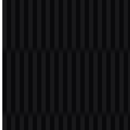
Selamat datang di
Zona Logo
. Anda dapat mengunduh logo
GooseAI dalam format PNG dan SVG. Anda juga dapat
mengunduh logo PNG dengan latar belakang transparan dalam
resolusi tinggi (HD) secara gratis.
Download Logo GooseAI PNG