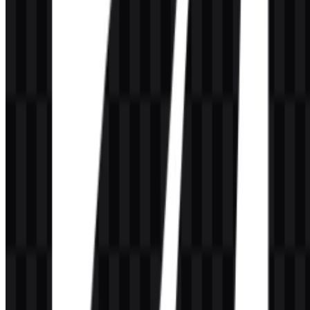
#281C59
Aksen utama merek
Blue
Black
#000000
Reproduksi gelap dan kontras teks
Reproduksi terang dan penggunaan latar
White
#FFFFFF
belakang transparan
Pertanyaan yang Sering Diajukan
Apakah saya dapat menggunakan logo GooseAI
untuk keperluan komersial?
Jika Anda berencana menggunakannya untuk keperluan komersial,
sebaiknya minta izin resmi terlebih dahulu.
Format file apa saja yang tersedia?
Format yang tersedia adalah PNG dan SVG.
Perusahaan seperti apa GooseAI?
GooseAI adalah platform infrastruktur AI dan NLP-as-a-Service
yang menawarkan akses API ke endpoint model bahasa untuk
pembuatan teks dan tugas terkait.