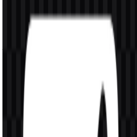
Silakan pilih file di atas sesuai kebutuhan Anda, lalu tekan tombol
unduh untuk mendapatkan file yang diinginkan:
Nama File
GooseAI
Jenis File
PNG, SVG
Ukuran File
18 KB - 140 KB
Jika Anda mengalami kendala saat mengunduh logo GooseAI atau
jika file yang ditampilkan tidak akurat, Anda dapat
melaporkannya
di sini
.
Varian aset yang tersedia mencakup logo SVG berwarna, logo SVG
hitam, dan logo SVG putih. Bagi pengguna yang membutuhkan
tampilan visual cepat, logo GooseAI PNG cocok untuk presentasi,
halaman produk, dan dokumentasi, sedangkan GooseAI SVG lebih
ideal untuk tata letak yang memerlukan penskalaan tetap tajam dan
bersih.
Tentang GooseAI
GooseAI adalah platform infrastruktur AI yang menghadirkan NLP-
as-a-Service melalui API. Platform ini menyediakan akses terkelola
ke endpoint model bahasa open-source, termasuk GPT-Neo, GPT-J,
GPT-NeoX, dan Fairseq, sehingga developer dan tim dapat