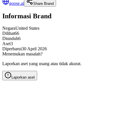
goose.ai
Share Brand
Informasi Brand
Negara
United States
Dilihat
66
Diunduh
6
Aset
3
Diperbarui
30 April 2026
Menemukan masalah?
Laporkan aset yang usang atau tidak akurat.
Laporkan aset