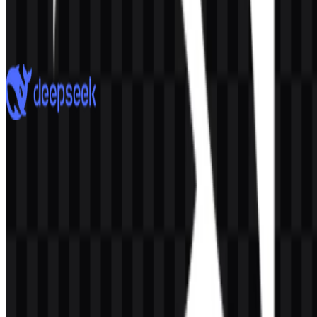
Google Gemini
2.8K
1.9K
7 Assets
DeepSeek
878
574
8 Assets
© 2026 ZonaLogo.com - Hosted on
Onidel
.
Alat
Tentang
Kontak
Privasi
Ketentuan
DMCA