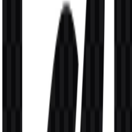
Evolusi Logo
Sistem aset saat ini tergolong sederhana: versi berwarna, hitam, dan
putih tersedia untuk mendukung berbagai tata letak dan kondisi latar
belakang.
Palet Warna GooseAI
Warna merek yang disediakan untuk GooseAI adalah Midnight
Blue (#281C59), Black (#000000), dan White (#FFFFFF). Warna-
warna ini mendukung sistem yang modern dan sederhana, serta
cocok untuk platform teknis dengan penggunaan pada tema gelap
dan terang.
Midnight Blue dapat digunakan sebagai aksen utama merek,
sementara Black dan White memberikan kontras untuk tipografi,
rendering logo, dan reproduksi yang aman untuk antarmuka. Dalam
varian yang tersedia, opsi GooseAI SVG memudahkan menjaga
palet ini tetap konsisten di berbagai penempatan digital.
Warna
Hex
Penggunaan
Midnight