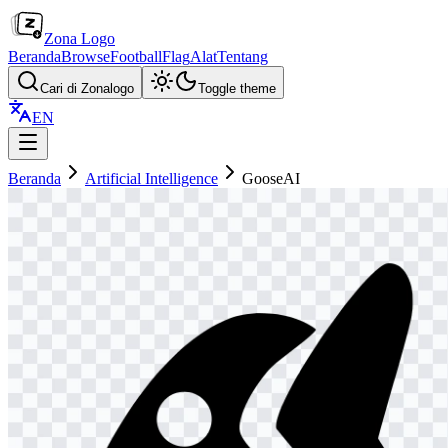
Zona Logo
Beranda
Browse
Football
Flag
Alat
Tentang
Cari di Zonalogo
Toggle theme
EN
Beranda
Artificial Intelligence
GooseAI