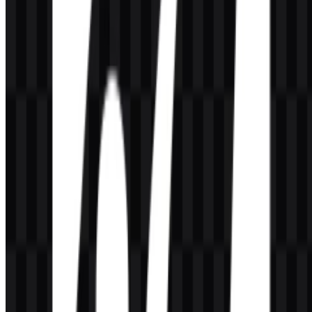
Apa yang membuat identitas visual GooseAI khas?
Logo ini menggunakan pendekatan wordmark sederhana, didukung
oleh asosiasi visual bertema angsa dan gaya teknis yang bersih,
sehingga cocok untuk platform API yang berorientasi pada
developer.
Warna apa yang mendefinisikan merek GooseAI?
Palet yang ditetapkan mencakup Midnight Blue, Black, dan White,
yang cocok untuk penggunaan digital dan dokumentasi yang
fleksibel.