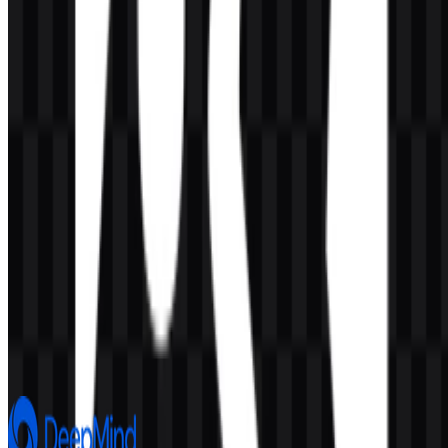
Konten Dibuat oleh AI
Deskripsi ini dibuat oleh AI dan mungkin mengandung
ketidakakuratan.
Lainnya dari Artificial Intelligence