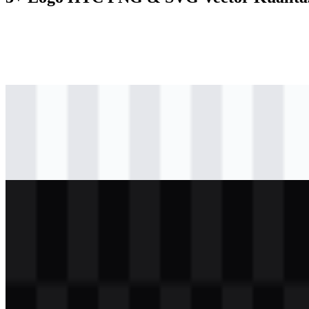
svg
berwarna
logo
Download
svg
hitam
logo
Download
svg
putih
logo
Download