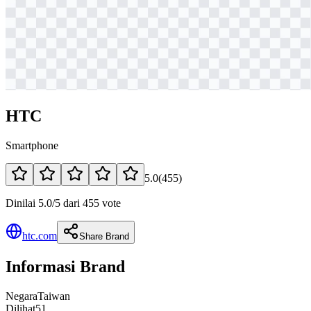
HTC
Smartphone
5.0
(
455
)
Dinilai 5.0/5 dari 455 vote
htc.com
Share Brand
Informasi Brand
Negara
Taiwan
Dilihat
51