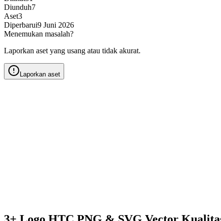
Diunduh
7
Aset
3
Diperbarui
9 Juni 2026
Menemukan masalah?
Laporkan aset yang usang atau tidak akurat.
Laporkan aset
3+ Logo HTC PNG & SVG Vector Kualit