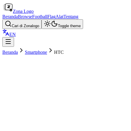
Zona Logo
Beranda
Browse
Football
Flag
Alat
Tentang
Cari di Zonalogo
Toggle theme
EN
Beranda
Smartphone
HTC