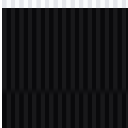
Download
svg
terang
logo
Download
svg
putih
logo
Download
Daftar Isi
11 bagian