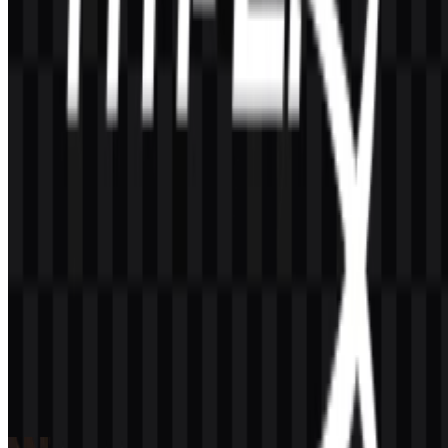
Konten Dibuat oleh AI
Deskripsi ini dibuat oleh AI dan mungkin mengandung
ketidakakuratan.
Lainnya dari Perangkat Tambahan &
Aksesoris