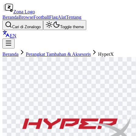
Zona Logo
Beranda
Browse
Football
Flag
Alat
Tentang
Cari di Zonalogo
Toggle theme
EN
Beranda
Perangkat Tambahan & Aksesoris
HyperX