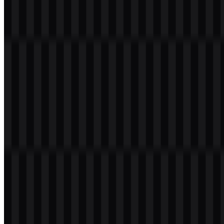
aksesori gaming. Bentuk keseluruhannya bersih dan modern,
sehingga mudah dibaca pada bodi produk, banner web, dan aplikasi
skala kecil seperti label perangkat atau thumbnail ritel.
Jika dilihat melalui file HyperX SVG yang tersedia, identitas ini
dirancang untuk konsisten di berbagai penggunaan. Versi putih,
hitam, terang, dan berwarna memungkinkan wordmark yang sama
tetap terbaca di latar belakang gelap, terang, maupun campuran.
Dalam praktiknya, hal ini membuat logo HyperX fleksibel untuk
kemasan, grafis etalase, dan halaman produk digital yang menuntut
kontras tinggi.
Evolusi Logo
Sistem aset saat ini berfokus pada wordmark yang ringkas dan
tersedia dalam berbagai varian, mendukung kebutuhan latar
belakang dan reproduksi yang berbeda sambil menjaga identitas
tetap konsisten.
Palet Warna HyperX
Palet yang disediakan menggunakan
#C04040
Sienna dan
#C0C0C0
Silver. Warna-warna ini dapat digunakan bersama