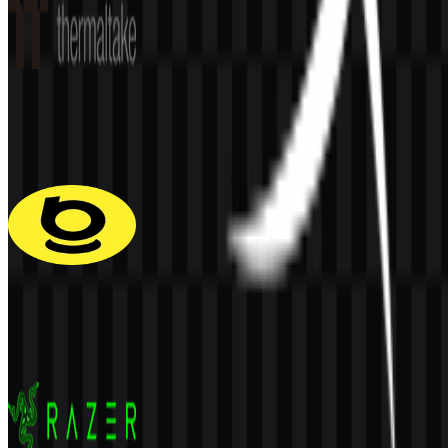
Thermaltake
59
33
6 Assets
Baseus
114
39
5 Assets