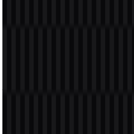
HyperX dalam format PNG dan SVG. Anda juga dapat mengunduh
logo PNG dengan latar belakang transparan dalam resolusi tinggi
(HD) secara gratis.
Download Logo HyperX PNG
Silakan pilih file di atas sesuai kebutuhan Anda, lalu tekan tombol
unduh untuk mendapatkan file yang diinginkan:
Nama File
HyperX
Jenis File
PNG, SVG
Ukuran File
20 KB - 250 KB
Jika Anda mengalami masalah saat mengunduh logo HyperX atau
jika file yang ditampilkan tidak akurat, Anda dapat
melaporkannya
di sini
.
Varian aset yang tersedia mencakup logo SVG putih, logo SVG
hitam, logo SVG terang, dan logo SVG berwarna, sehingga
pengguna memiliki opsi praktis untuk berbagai latar belakang dan
kebutuhan tata letak.
Tentang HyperX