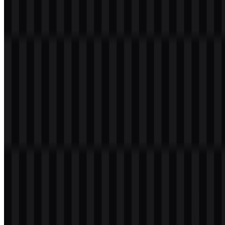
dengan tampilan hitam dan putih yang muncul pada file logo yang
tersedia, membantu identitas tetap adaptif di berbagai konteks cetak
dan digital.
#C04040 Sienna
— digunakan sebagai aksen merek dalam
set warna yang disediakan.
#C0C0C0 Silver
— digunakan sebagai netral pendukung
dalam set warna yang disediakan.
Pertanyaan yang Sering Diajukan
Apakah saya dapat menggunakan logo HyperX
untuk keperluan komersial?
Anda harus meminta izin resmi sebelum menggunakannya untuk
keperluan komersial.
Format file apa saja yang tersedia?
PNG dan SVG.
Produk apa yang dibuat HyperX?
HyperX membuat periferal dan aksesori gaming seperti headset,