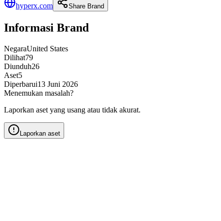
hyperx.com
Share Brand
Informasi Brand
Negara
United States
Dilihat
79
Diunduh
26
Aset
5
Diperbarui
13 Juni 2026
Menemukan masalah?
Laporkan aset yang usang atau tidak akurat.
Laporkan aset