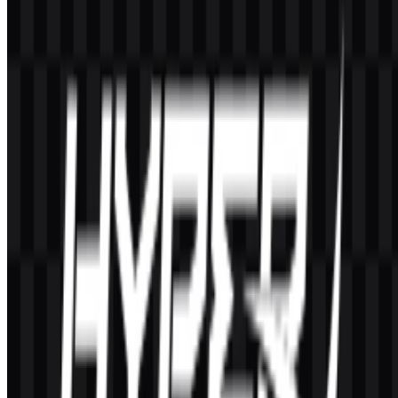
keyboard, mouse, mikrofon, mousepad, controller, serta
perlengkapan terkait untuk gamer, streamer, dan pengguna esports.
Seperti apa tampilan logo HyperX?
Logo ini adalah wordmark bergaya dengan tampilan miring dan
dinamis serta huruf
X
yang menonjol, dirancang agar tetap jelas
dibaca dalam aplikasi kecil maupun besar.
Varian logo apa saja yang tersedia untuk diunduh?
Varian yang tersedia mencakup logo SVG putih, logo SVG hitam,
logo SVG terang, dan logo SVG berwarna.