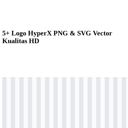
5+ Logo HyperX PNG & SVG Vector
Kualitas HD
svg
berwarna
logo
Download
svg
berwarna
logo
Download
svg
hitam
logo