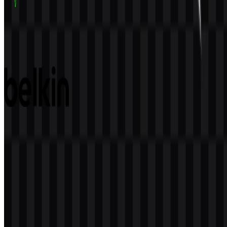
Razer
157
49
5 Assets
Belkin
80
27
2 Assets
© 2026 ZonaLogo.com - Hosted on
Onidel
.
Alat
Tentang
Kontak
Privasi
Ketentuan
DMCA