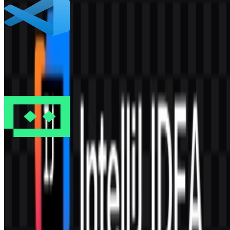
Visual Studio Code
708
430
4 Assets
TRAE
401
106
7 Assets
© 2026 ZonaLogo.com - Hosted on
Onidel
.
Alat
Tentang
Kontak
Privasi
Ketentuan
DMCA