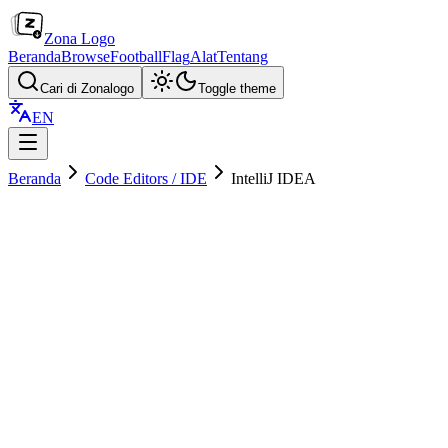
Zona Logo
Beranda
Browse
Football
Flag
Alat
Tentang
Cari di Zonalogo
Toggle theme
EN
Beranda
Code Editors / IDE
IntelliJ IDEA