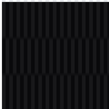
svg
terang
logo
Download
Daftar Isi
3 bagian