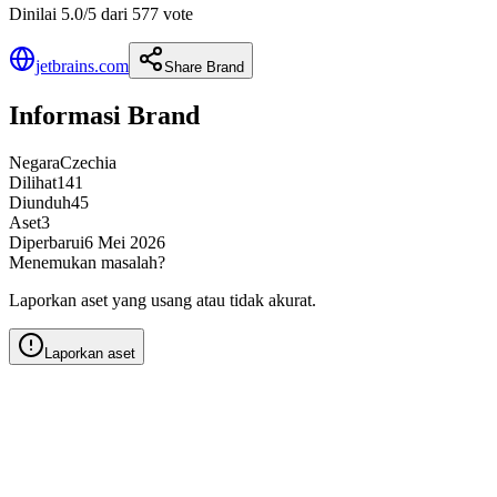
Dinilai 5.0/5 dari 577 vote
jetbrains.com
Share Brand
Informasi Brand
Negara
Czechia
Dilihat
141
Diunduh
45
Aset
3
Diperbarui
6 Mei 2026
Menemukan masalah?
Laporkan aset yang usang atau tidak akurat.
Laporkan aset