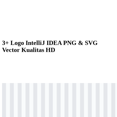
3+ Logo IntelliJ IDEA PNG & SVG
Vector Kualitas HD
svg
berwarna
logo
Download
svg
berwarna
icon
Download