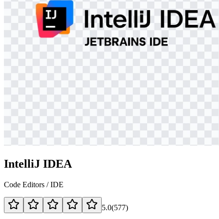
IntelliJ IDEA
Code Editors / IDE
5.0
(
577
)