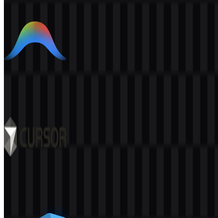
Lainnya dari Code Editors / IDE
Google Antigravity
1K
700
8 Assets
Cursor
522
342
9 Assets