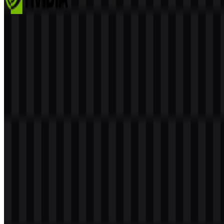
NVIDIA
398
300
9 Assets
© 2026 ZonaLogo.com - Hosted on
Onidel
.
Alat
Tentang
Kontak
Privasi
Ketentuan
DMCA