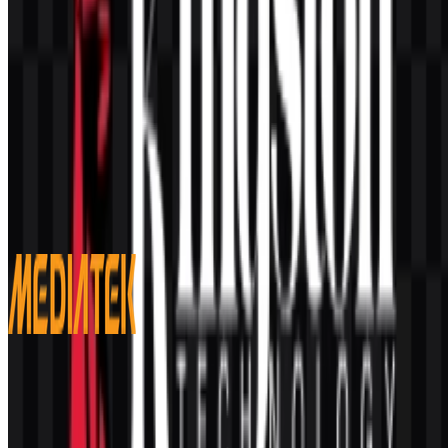
Konten Dibuat oleh AI
Deskripsi ini dibuat oleh AI dan mungkin mengandung
ketidakakuratan.
Lainnya dari Semikonduktor & Chip
MediaTek
104
39
6 Assets