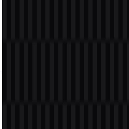
Silakan pilih file di atas sesuai kebutuhan Anda, lalu tekan tombol
unduh untuk mendapatkan file yang diinginkan:
Nama File
Kingston
Jenis File
PNG, SVG
Ukuran File
18 KB - 220 KB
Kumpulan aset saat ini mencakup SVG ikon berwarna, SVG logo
versi terang, dan SVG logo berwarna, sehingga memberi Anda
pilihan praktis untuk berbagai latar belakang dan kebutuhan tata
letak.
Jika Anda mengalami kendala saat mengunduh logo Kingston atau
jika file yang ditampilkan tidak akurat, Anda dapat
melaporkannya
di sini
.
Tentang Kingston
Kingston Technology adalah perusahaan teknologi asal Amerika
Serikat yang berfokus pada perangkat keras komputer dan solusi
penyimpanan data. Rangkaian produknya mencakup RAM, SSD,
flash drive USB, kartu memori SD dan microSD, penyimpanan
pusat data, serta solusi memori untuk PC, laptop, server, sistem
gaming, kamera, dan perangkat seluler. Merek ini dikenal luas