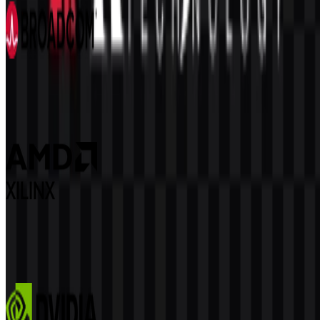
Broadcom
98
42
3 Assets
Xilinx
60
7
2 Assets