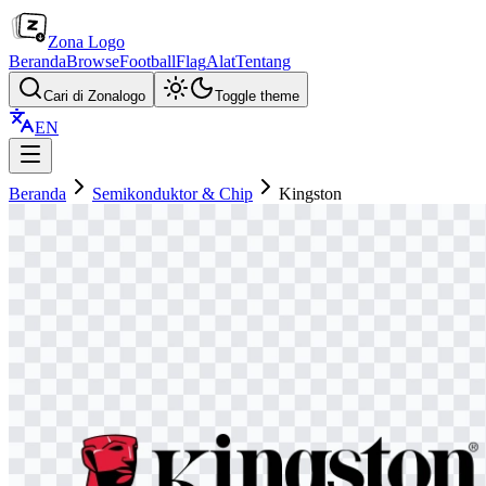
Zona Logo
Beranda
Browse
Football
Flag
Alat
Tentang
Cari di Zonalogo
Toggle theme
EN
Beranda
Semikonduktor & Chip
Kingston