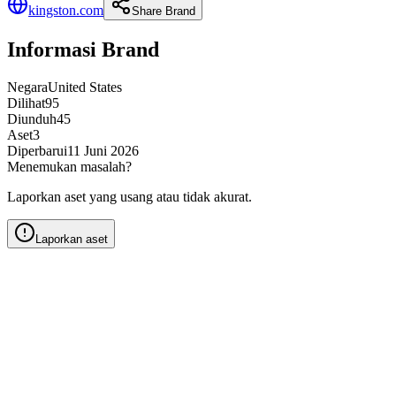
kingston.com
Share Brand
Informasi Brand
Negara
United States
Dilihat
95
Diunduh
45
Aset
3
Diperbarui
11 Juni 2026
Menemukan masalah?
Laporkan aset yang usang atau tidak akurat.
Laporkan aset