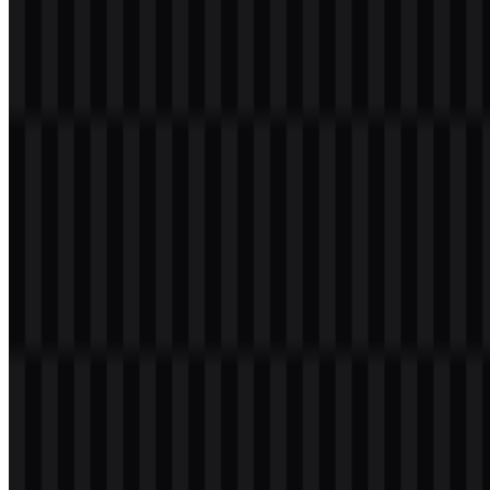
Evolusi Logo
Sistem aset saat ini berpusat pada kombinasi wordmark dan ikon
yang konsisten, dengan versi SVG berwarna dan versi terang yang
tersedia untuk penempatan fleksibel di berbagai permukaan dan latar
belakang.
Palet Warna Kingston
Palet merek ini menggunakan merah yang cerah dan hitam. Merah
adalah warna utama identitas pada logo, sedangkan hitam
mendukung kontras dan keterbacaan pada penggunaan alternatif.
Pada aplikasi yang lebih terang, logo juga dapat tampil dalam versi
terang agar tetap terlihat jelas di latar belakang gelap.
Warna
Hex
Penggunaan
Merah
#FF0040
Warna merek utama pada logo Kingston
Warna pendukung untuk kontras dan tampilan
Hitam
#000000
alternatif
Pertanyaan yang Sering Diajukan