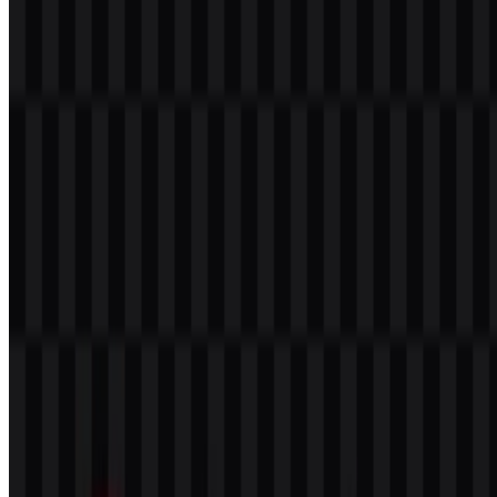
Apakah saya boleh menggunakan logo Kingston
untuk keperluan komersial?
Jika Anda berencana menggunakannya secara komersial, sebaiknya
minta izin resmi terlebih dahulu sebelum penggunaan.
Format file apa saja yang tersedia?
File yang tersedia adalah PNG dan SVG.
Kingston adalah perusahaan seperti apa?
Kingston Technology adalah perusahaan perangkat keras komputer
dan penyimpanan data dengan produk seperti RAM, SSD, flash
drive USB, kartu memori, dan penyimpanan pusat data.
Seperti apa tampilan logo Kingston?
Logo ini menggunakan wordmark merah yang dipasangkan dengan
ikon kepala abstrak, menciptakan identitas visual yang sederhana
dan mudah dikenali.