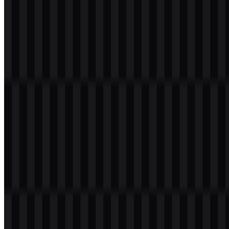
Selamat datang di
Zona Logo
. Anda dapat mengunduh logo
Kingston dalam format PNG dan SVG. Anda juga dapat
mengunduh logo PNG dengan latar belakang transparan dalam
resolusi tinggi (HD) secara gratis.
Download Logo Kingston PNG