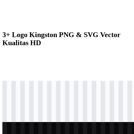
3+ Logo Kingston PNG & SVG Vector
Kualitas HD
svg
berwarna
logo
Download
svg
berwarna
icon
Download
svg
terang
logo