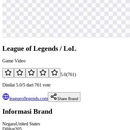
League of Legends / LoL
Game Video
5.0
(
761
)
Dinilai 5.0/5 dari 761 vote
leagueoflegends.com
Share Brand
Informasi Brand
Negara
United States
Dilihat
205