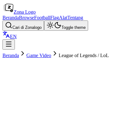
Zona Logo
Beranda
Browse
Football
Flag
Alat
Tentang
Cari di Zonalogo
Toggle theme
EN
Beranda
Game Video
League of Legends / LoL