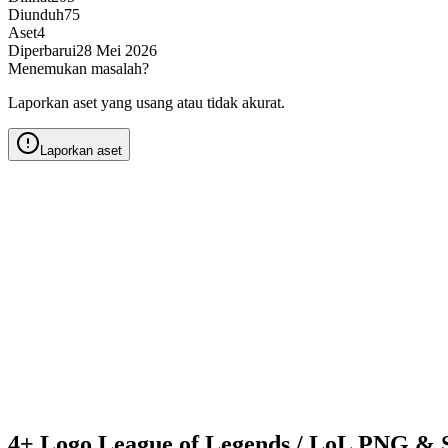
Diunduh
75
Aset
4
Diperbarui
28 Mei 2026
Menemukan masalah?
Laporkan aset yang usang atau tidak akurat.
Laporkan aset
4+ Logo League of Legends / LoL PNG & 