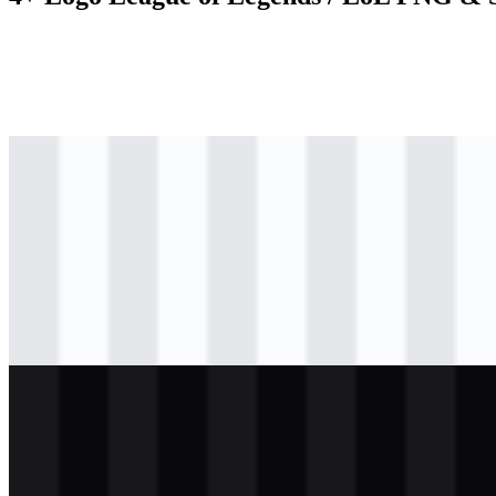
png
berwarna
logo
Download
svg
berwarna
logo
Download
svg
hitam
logo
Download
svg
putih
logo
Download