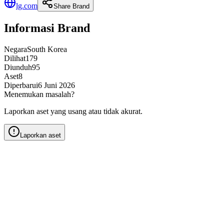
lg.com
Share Brand
Informasi Brand
Negara
South Korea
Dilihat
179
Diunduh
95
Aset
8
Diperbarui
6 Juni 2026
Menemukan masalah?
Laporkan aset yang usang atau tidak akurat.
Laporkan aset