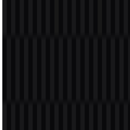
3 Assets
© 2026 ZonaLogo.com - Hosted on
Onidel
.
Alat
Tentang
Kontak
Privasi
Ketentuan
DMCA