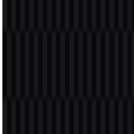
Palet Warna LG
Warna merek yang disediakan untuk LG berpusat pada dua warna
merah dan dua warna netral:
#FD312E
— Active Red
#A50034
— Heritage Red
#F0ECE4
— Warm Grey
#FFFFFF
— White
#000000
— Black
Warna-warna ini mendukung sistem visual merek pada aset
LG
PNG
dan
LG SVG
. Nuansa merah memberikan visibilitas yang
kuat, sedangkan putih, hitam, dan warm grey menyediakan opsi
tampilan yang bersih untuk berbagai media dan perlakuan latar
belakang.
Pertanyaan yang Sering Diajukan
Apakah saya dapat menggunakan logo LG untuk
keperluan komersial?
Anda sebaiknya meminta izin resmi sebelum menggunakan logo LG
untuk keperluan komersial.