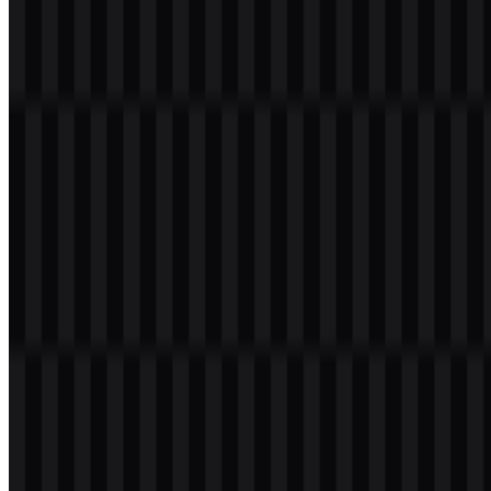
Set asset yang tersedia mencakup colored icon SVG, colored logo
SVG, white logo SVG, black logo SVG, light logo SVG, white
wordmark SVG, dan black wordmark SVG. Opsi ini memudahkan
Anda menempatkan
logo LG
pada latar gelap, tata letak terang,
serta berbagai kebutuhan digital maupun cetak. Jika Anda
mengalami masalah saat mengunduh logo LG atau jika file yang
ditampilkan tidak akurat, Anda dapat
melaporkannya di sini
.
Tentang LG
LG Electronics Inc. adalah merek elektronik konsumen dan
peralatan rumah tangga asal Korea Selatan di bawah LG
Corporation dan LG Group yang lebih luas. Perusahaan ini
memproduksi berbagai produk dan solusi, termasuk TV dan display,
perangkat audio visual, pendingin ruangan, monitor, laptop,
perangkat smart home, peralatan rumah tangga, solusi bisnis, dan
komponen kendaraan.
Rangkaian produknya mencakup LG OLED TV, LG Gram, ThinQ,
lemari es, mesin cuci, pembersih udara, dan display komersial.
Merek ini identik dengan desain modern, kualitas premium, dan
gaya hidup digital, dan situs resminya adalah lg.com.