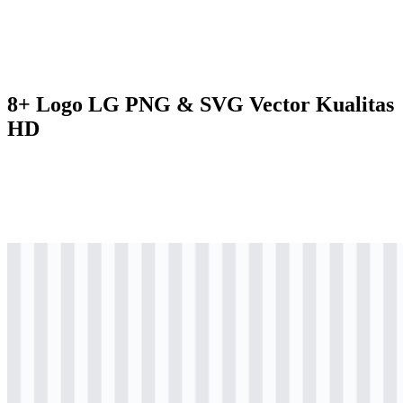
8+ Logo LG PNG & SVG Vector Kualitas
HD
svg
berwarna
logo
Download
svg
berwarna
logo
Download
svg
berwarna
icon