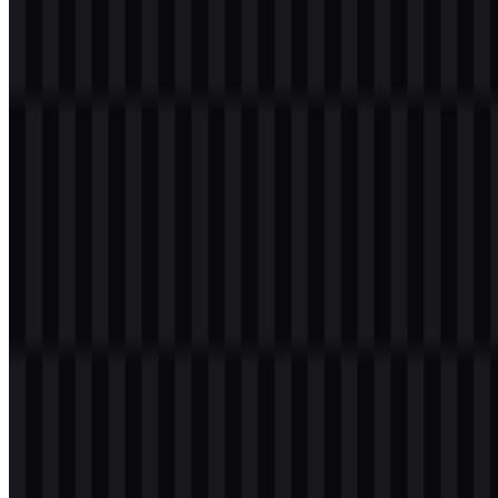
Selamat datang di
Zona Logo
. Anda dapat mengunduh logo LG
dalam format PNG dan SVG. Anda juga bisa mengunduh logo
PNG dengan latar belakang transparan dalam resolusi tinggi (HD)
secara gratis.
Download Logo LG PNG
Silakan pilih file di atas sesuai kebutuhan Anda, lalu tekan tombol
unduh untuk mendapatkan file yang diinginkan:
Nama File
LG
Jenis File
PNG, SVG
Ukuran File
20 KB - 250 KB