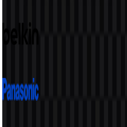
114
39
5 Assets
Belkin
80
27
2 Assets
Panasonic
244
107