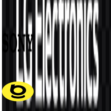
Konten Dibuat oleh AI
Deskripsi ini dibuat oleh AI dan mungkin mengandung
ketidakakuratan.
Lainnya dari Elektronik Konsumen
Sony
276
145
4 Assets
Baseus