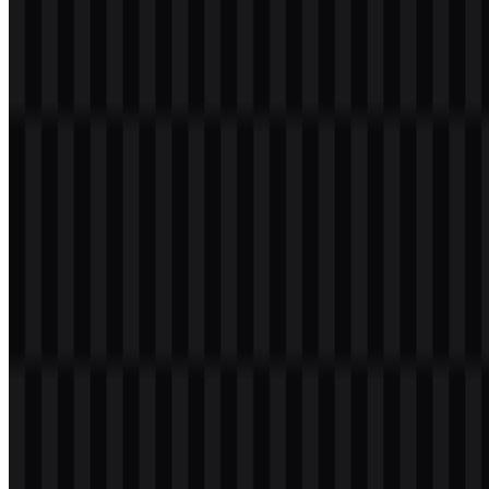
Format file apa saja yang tersedia?
Format yang tersedia adalah PNG dan SVG.
Perusahaan jenis apa LG itu?
LG Electronics Inc. adalah merek elektronik konsumen dan
peralatan rumah tangga asal Korea Selatan dengan produk dan
solusi di kategori TV, display, audio visual, pendingin ruangan,
smart home, dan kategori terkait lainnya.
Apa yang ditampilkan oleh logo LG?
Logo ini menampilkan simbol wajah abstrak berbentuk lingkaran
dengan huruf “L” dan “G” di dalamnya, dipasangkan dengan
wordmark LG.
Warna apa yang digunakan dalam sistem merek?
Palet yang disediakan mencakup Active Red, Heritage Red, Warm
Grey, White, dan Black.