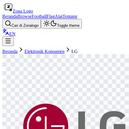
Zona Logo
Beranda
Browse
Football
Flag
Alat
Tentang
Cari di Zonalogo
Toggle theme
EN
Beranda
Elektronik Konsumen
LG