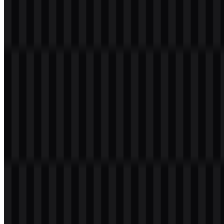
Arti dan Sejarah Logo LG
Logo LG
menggabungkan simbol wajah abstrak berbentuk
lingkaran dengan huruf “L” dan “G” di dalamnya, serta wordmark
LG. Simbol yang menyerupai wajah ini memberi identitas visual
yang sederhana, ramah, dan mudah dikenali di berbagai kemasan
produk, antarmuka perangkat, dan komunikasi merek.
Logo ini sangat terkait dengan slogan “Life’s Good,” yang
memperkuat citra merek yang positif dan ramah bagi konsumen.
Dalam penggunaan praktis, emblem ini bekerja dengan baik sebagai
ikon mandiri, sementara wordmark mendukung identifikasi yang
lebih jelas saat nama merek lengkap dibutuhkan. Desainnya juga
cocok untuk lingkungan digital, di mana format vector yang bersih
dan kontras yang kuat meningkatkan keterbacaan.
Evolusi Logo
Saat ini LG menggunakan sistem aset yang fleksibel, terdiri dari
ikon berwarna, logo penuh, dan variasi wordmark dalam format
SVG, dengan dukungan tampilan light, white, dan black untuk
berbagai latar belakang.