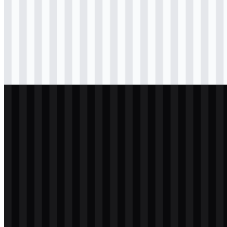
Download
svg
hitam
logo
Download
svg
hitam
wordmark
Download
svg
terang
logo
Download
svg
putih
logo
Download
svg
putih
wordmark
Download