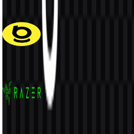
62
33
6 Assets
Baseus
120
40
5 Assets
Razer
159
51