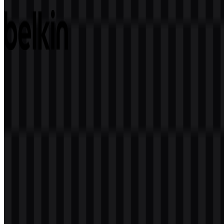
5 Assets
Belkin
81
27
2 Assets
© 2026 ZonaLogo.com - Hosted on
Onidel
.
Alat
Tentang
Kontak
Privasi
Ketentuan
DMCA