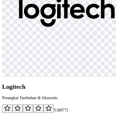
Logitech
Perangkat Tambahan & Aksesoris
5.0
(
877
)