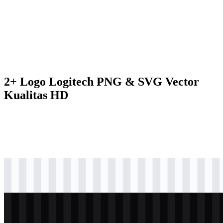
2+ Logo Logitech PNG & SVG Vector
Kualitas HD
svg
hitam
logo
Download
svg
putih
logo
Download