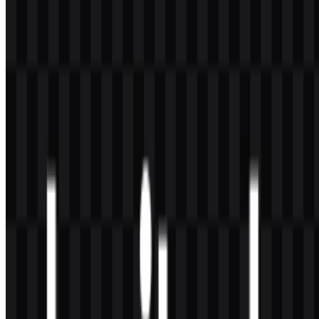
Hitam
#000000
Putih
#FFFFFF
Pertanyaan yang Sering Diajukan
Apakah saya boleh menggunakan logo Logitech
untuk keperluan komersial?
Anda sebaiknya meminta izin resmi sebelum menggunakannya
untuk keperluan komersial.
Format file apa saja yang tersedia?
PNG dan SVG tersedia.
Apa yang diproduksi Logitech?
Logitech memproduksi periferal dan aksesori komputer, termasuk
mouse, keyboard, webcam, headset, speaker, perangkat konferensi
video, dan produk gaming melalui Logitech G.
Apakah ada simbol merek yang lebih sederhana?