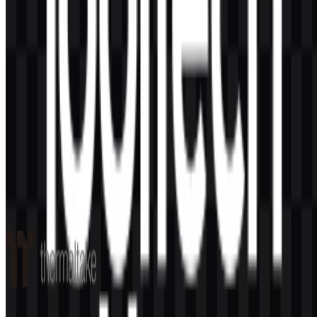
Konten Dibuat oleh AI
Deskripsi ini dibuat oleh AI dan mungkin mengandung
ketidakakuratan.
Lainnya dari Perangkat Tambahan &
Aksesoris
Thermaltake