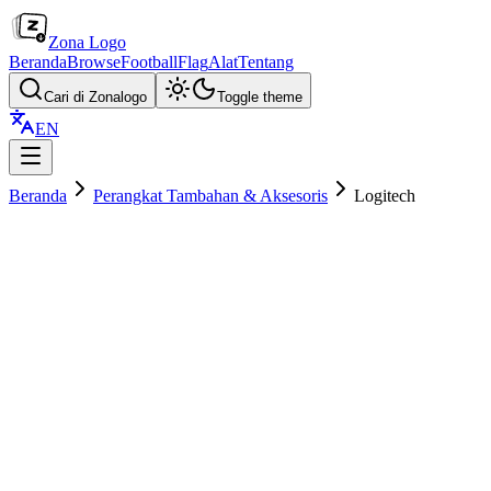
Zona Logo
Beranda
Browse
Football
Flag
Alat
Tentang
Cari di Zonalogo
Toggle theme
EN
Beranda
Perangkat Tambahan & Aksesoris
Logitech