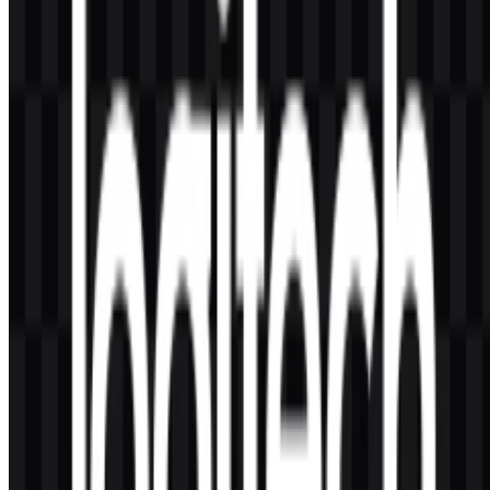
Ya. Merek ini menggunakan simbol “logi” yang lebih pendek dalam
beberapa aplikasi visual, bersama dengan wordmark lengkapnya.
Warna apa yang digunakan dalam identitas ini?
Palet yang disediakan mencakup hitam dan putih, dengan teal/toska
disebut sebagai aksen dalam beberapa versi branding.