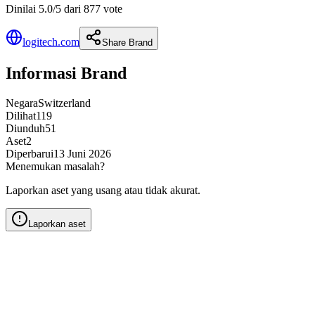
Dinilai 5.0/5 dari 877 vote
logitech.com
Share Brand
Informasi Brand
Negara
Switzerland
Dilihat
119
Diunduh
51
Aset
2
Diperbarui
13 Juni 2026
Menemukan masalah?
Laporkan aset yang usang atau tidak akurat.
Laporkan aset