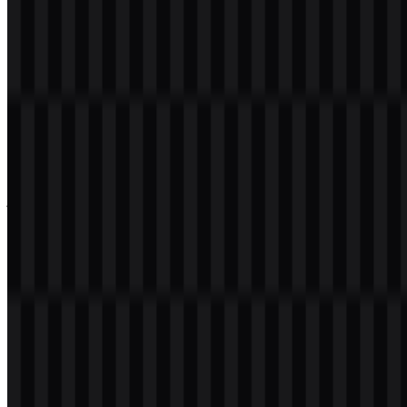
Evolusi Logo
Sistem visual saat ini berfokus pada wordmark sederhana dan
simbol “logi” yang ringkas, dengan varian aset putih dan hitam
tersedia untuk penggunaan praktis di berbagai latar belakang.
Palet Warna Logitech
Warna merek yang disediakan untuk identitas ini adalah hitam dan
putih, dinyatakan sebagai #000000 dan #FFFFFF. Materi sumber
juga mencatat teal/toska sebagai warna aksen dalam beberapa
aplikasi branding, tetapi set warna yang dapat diunduh di sini
terbatas pada hitam dan putih. Hal ini menjaga sistem logo tetap
serbaguna dan bersih, baik untuk media cetak maupun digital.
Dalam penggunaan praktis, versi hitam cocok untuk permukaan
terang, sedangkan versi putih sesuai untuk latar belakang gelap. Dua
opsi ini membuat emblem resmi lebih adaptif tanpa mengubah
struktur intinya. Saat menyiapkan
Logitech PNG
untuk tata letak
atau presentasi, kesederhanaan warna ini membantu menjaga
kontras dan keterbacaan tetap jelas.
Warna
Hex