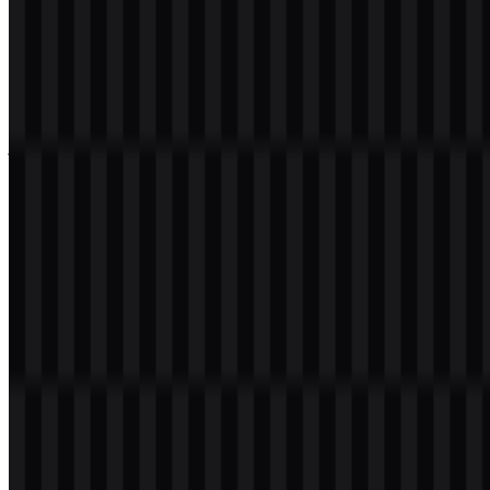
Nama File
Logitech
Jenis File
PNG, SVG
Ukuran File
18 KB - 220 KB
Jika Anda mengalami masalah saat mengunduh logo Logitech atau
jika file yang ditampilkan tidak akurat, Anda dapat
melaporkannya
di sini
.
Varian aset yang tersedia mencakup logo SVG putih dan logo SVG
hitam, sehingga Anda memiliki opsi praktis untuk tata letak terang
dan gelap.
Tentang Logitech
Logitech adalah perusahaan teknologi asal Swiss di bidang
perangkat keras dan elektronik, dengan fokus pada periferal dan
aksesori. Lini produknya mencakup mouse, keyboard, webcam,
headset, speaker, peralatan konferensi video, serta periferal gaming
melalui Logitech G. Hal ini menjadikan merek ini sangat relevan
bagi konsumen dan tim yang mengandalkan aksesori komputer
untuk produktivitas, komunikasi, dan gaming.