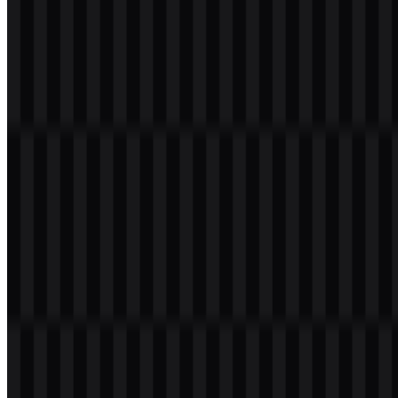
Selamat datang di
Zona Logo
. Anda dapat mengunduh logo
Logitech dalam format PNG dan SVG. Anda juga dapat
mengunduh logo PNG dengan latar belakang transparan dalam
resolusi tinggi (HD) secara gratis.
Download Logo Logitech PNG
Silakan pilih file di atas sesuai kebutuhan Anda, lalu tekan tombol
unduh untuk mendapatkan file yang diinginkan: