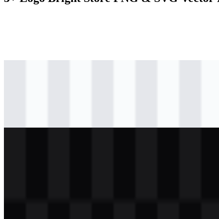
png
berwarna
logo
Download
png
hitam
logo
Download
png
putih
logo
Download