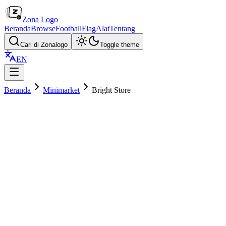
Zona Logo
Beranda
Browse
Football
Flag
Alat
Tentang
Cari di Zonalogo
Toggle theme
EN
Beranda
Minimarket
Bright Store