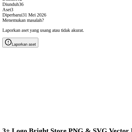
Diunduh
36
Aset
3
Diperbarui
31 Mei 2026
Menemukan masalah?
Laporkan aset yang usang atau tidak akurat.
Laporkan aset
3+ Logo Bright Store PNG & SVG Vector 