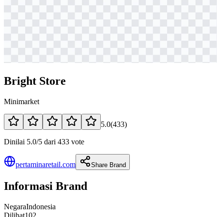
Bright Store
Minimarket
5.0
(
433
)
Dinilai 5.0/5 dari 433 vote
pertaminaretail.com
Share Brand
Informasi Brand
Negara
Indonesia
Dilihat
102