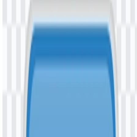
Jenis File
PNG, SVG
Ukuran File
20 KB - 250 KB
Jika Anda mengalami kendala saat mengunduh logo DG by
Bankaltimtara atau jika file yang ditampilkan tidak akurat, Anda
dapat
melaporkannya di sini
.
Aset yang tersedia mencakup logo berwarna dalam format PNG,
yang berguna untuk penggunaan digital standar dan tata letak
presentasi. Jika Anda membutuhkan versi yang bersih dan dapat
diskalakan, format SVG DG by Bankaltimtara adalah pilihan paling
fleksibel untuk desain dan reproduksi.
Tentang DG by Bankaltimtara
DG by Bankaltimtara adalah aplikasi perbankan digital dari PT
BPD Kaltim Kaltara, yang juga dikenal sebagai Bankaltimtara.
Aplikasi ini digunakan untuk layanan perbankan melalui
smartphone dan melayani nasabah dalam ekosistem Bankaltimtara di
Indonesia, khususnya di Kalimantan Timur dan Kalimantan Utara.
Aplikasi ini mendukung berbagai tugas keuangan, termasuk login
biometrik, cek saldo, riwayat transaksi, transfer ke rekening
Bankaltimtara dan bank lain, pembayaran QRIS, akses tanpa kartu,