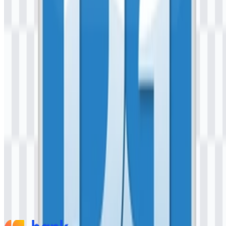
Konten Dibuat oleh AI
Deskripsi ini dibuat oleh AI dan mungkin mengandung
ketidakakuratan.
Lainnya dari Bank Digital