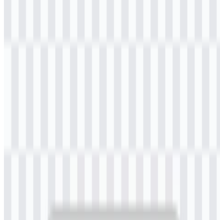
Selamat datang di
Zona Logo
. Anda dapat mengunduh logo DG by
Bankaltimtara dalam format PNG dan SVG. Anda juga dapat
mengunduh logo PNG dengan latar belakang transparan dalam
resolusi tinggi (HD) secara gratis.
Download Logo DG by Bankaltimtara
PNG
Silakan pilih file di atas sesuai kebutuhan Anda, lalu tekan tombol
unduh untuk mendapatkan file yang diinginkan:
Nama File
DG by Bankaltimtara