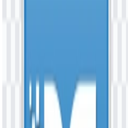
Evolusi Logo
Sistem aset saat ini berpusat pada nama DG dan logo aplikasi
berwarna yang selaras dengan identitas perbankan digital
Bankaltimtara. Merek ini ditampilkan sebagai layanan mobile
banking modern dengan gaya visual yang konsisten di antara
konteks aplikasi dan institusional.
Palet Warna DG by Bankaltimtara
Merek ini menggunakan palet yang mengikuti identitas
Bankaltimtara, dengan nuansa biru dan hijau/teal yang didukung
oleh warna merek yang disediakan. Berdasarkan set warna yang
diberikan, paletnya dapat dirangkum sebagai berikut:
Warna
Hex
Steel Blue
#4080C0
Silver
#C0C0C0
White
#FFFFFF
Warna-warna ini mendukung tampilan digital yang bersih. Steel