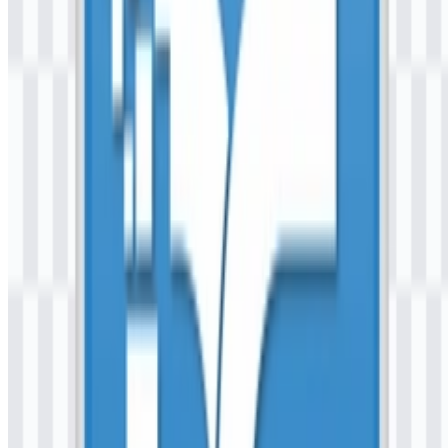
Blue memberikan kesan perbankan yang terstruktur, Silver
menambah nuansa pendukung yang netral, dan White membantu
menjaga keterbacaan di layar serta pada aplikasi antarmuka. Secara
keseluruhan, kombinasi ini cocok untuk merek mobile banking yang
harus tetap jelas baik di lingkungan aplikasi maupun dalam file logo
yang diunduh.
Pertanyaan yang Sering Diajukan
Apakah saya bisa menggunakan logo DG by
Bankaltimtara untuk tujuan komersial?
Jika Anda berencana menggunakannya secara komersial, sebaiknya
mintalah izin resmi dari pemilik merek sebelum menggunakan logo
tersebut dalam materi publik atau promosi.
Format file apa saja yang tersedia?
Format yang tersedia adalah PNG dan SVG.
Jenis layanan apa itu DG by Bankaltimtara?
Itu adalah aplikasi perbankan digital dari Bankaltimtara yang