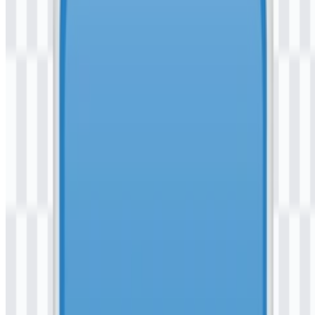
fitur e-wallet, pembayaran tagihan, pembelian, pembukaan rekening,
pembukaan deposito, dan pemantauan portofolio. Sebagai layanan
mobile banking dari bank daerah, aplikasi ini menghubungkan
aktivitas perbankan sehari-hari dengan antarmuka digital yang bisa
diakses kapan saja.
Arti dan Sejarah Logo DG by
Bankaltimtara
Logo DG by Bankaltimtara menggunakan “DG” sebagai identitas
utama aplikasi, sehingga layanan ini mudah dikenali dalam konteks
mobile banking. Identitas ini terkait dengan sistem visual
Bankaltimtara yang lebih luas, dan antarmuka aplikasi
dideskripsikan memiliki nuansa visual etnik yang terinspirasi dari
Kalimantan. Kombinasi tersebut menempatkan merek ini dalam
lingkungan perbankan digital modern sambil tetap mempertahankan
keterkaitan yang jelas dengan akar perbankan regionalnya.
Dalam penggunaan praktis, logo DG by Bankaltimtara berfungsi
sebagai penanda aplikasi, identitas antarmuka digital, dan signature
merek untuk materi perbankan. Logo PNG berwarna cocok untuk
layar, daftar aplikasi, dan tata letak promosi, sedangkan format SVG
DG by Bankaltimtara mendukung reproduksi yang lebih tajam di
berbagai ukuran dan media.