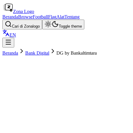
Zona Logo
Beranda
Browse
Football
Flag
Alat
Tentang
Cari di Zonalogo
Toggle theme
EN
Beranda
Bank Digital
DG by Bankaltimtara