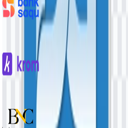
Bank Saqu
511
97
3 Assets
Krom Bank
270
109
6 Assets