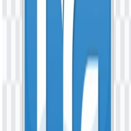
menyediakan layanan perbankan melalui smartphone.
Fitur apa saja yang tersedia di aplikasi?
Aplikasi ini mencakup login biometrik, pengecekan saldo dan
riwayat transaksi, transfer, QRIS, akses tanpa kartu, dukungan e-
wallet, pembayaran, pembelian, pembukaan rekening, pembukaan
deposito, dan pemantauan portofolio.
Gaya visual seperti apa yang terkait dengan merek
ini?
Aplikasi ini dikaitkan dengan tampilan perbankan digital modern
dan memiliki nuansa visual etnik yang terhubung dengan
Kalimantan dalam bahasa desain Bankaltimtara.