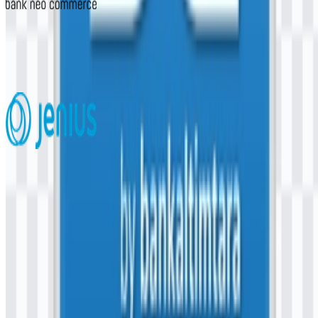
Bank Neo Commerce
371
140
5 Assets
Jenius
283
89
7 Assets
© 2026 ZonaLogo.com - Hosted on
Onidel
.
Alat
Tentang
Kontak
Privasi
Ketentuan
DMCA