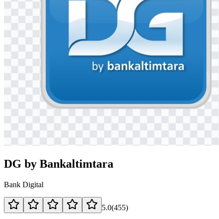
DG by Bankaltimtara
Bank Digital
5.0
(
455
)