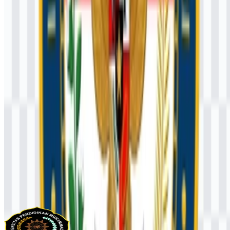
Konten Dibuat oleh AI
Deskripsi ini dibuat oleh AI dan mungkin mengandung
ketidakakuratan.
Lainnya dari Universitas & Perguruan
Tinggi