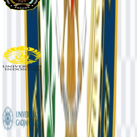
UNIMUDA Sorong
103
33
1 Assets
Universitas Indonesia (UI)
965
475
6 Assets