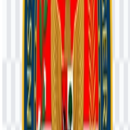
Apa arti warna utama pada logo?
Biru mencerminkan pengabdian dan profesionalisme, sedangkan
kuning atau emas melambangkan wibawa, kepemimpinan, dan
kehormatan. Putih dan hitam juga digunakan pada beberapa
aplikasi.
Mengapa versi SVG berguna?
Versi SVG berguna karena dapat diskalakan ke berbagai ukuran
sambil menjaga lambang tetap tajam dan jelas.