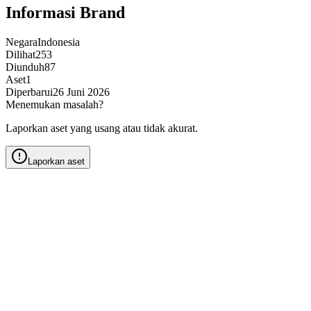
Informasi Brand
Negara
Indonesia
Dilihat
253
Diunduh
87
Aset
1
Diperbarui
26 Juni 2026
Menemukan masalah?
Laporkan aset yang usang atau tidak akurat.
Laporkan aset