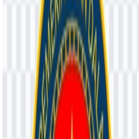
publik, serta pengembangan sumber daya aparatur pemerintahan.
Brand ini erat dikaitkan dengan disiplin, formalitas, profesionalisme,
kepemimpinan, nasionalisme, dan pelayanan publik.
Arti dan Sejarah Logo IPDN
Lambang resmi ini dibangun dari elemen-elemen yang berorientasi
pada institusi dan negara, selaras dengan karakter akademi
pemerintahan. Deskripsi yang tersedia menampilkan bentuk perisai,
simbol pemerintahan, dan ornamen khas yang terkait dengan
pendidikan aparatur sipil negara Indonesia. Logo ini juga memuat
bintang, padi dan kapas, serta obor pendidikan atau simbol
pembelajaran serupa, menciptakan bahasa visual yang
menghubungkan pembentukan akademik dengan tugas publik.
Warna memainkan peran yang jelas dalam identitas ini. Biru
dikaitkan dengan pengabdian, profesionalisme, dan ketegasan,
sedangkan kuning atau emas menyampaikan wibawa,
kepemimpinan, dan kehormatan. Putih dan hitam muncul dalam
beberapa penggunaan, mendukung kontras dan reproduksi yang
praktis. Secara keseluruhan, pilihan visual ini membuat
logo Institut
Pemerintahan Dalam Negeri (IPDN)
cocok untuk penggunaan
institusional formal pada dokumen, papan nama, materi seremonial,
dan profil digital.