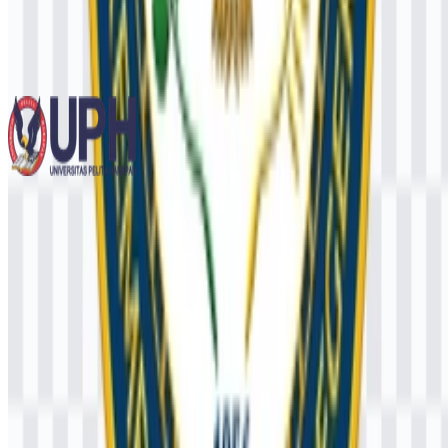
Universitas Gadjah Mada (UGM)
755
556
12 Assets
Universitas Pelita Harapan (UPH)
253
110
3 Assets
© 2026 ZonaLogo.com - Hosted on
Onidel
.
Alat
Tentang
Kontak
Privasi
Ketentuan
DMCA