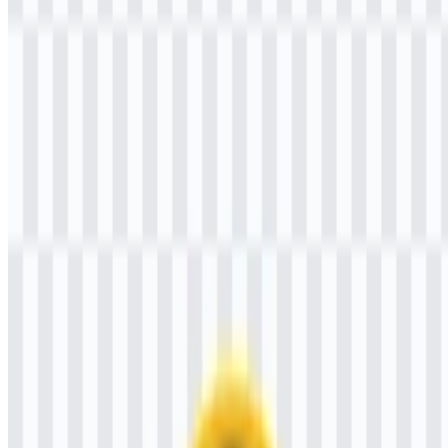
Selamat datang di
Zona Logo
. Anda dapat mengunduh logo Institut
Pemerintahan Dalam Negeri (IPDN) dalam format PNG dan SVG.
Anda juga bisa mengunduh logo PNG dengan latar belakang
transparan dalam resolusi tinggi (HD) secara gratis.
Download Logo PNG Institut
Pemerintahan Dalam Negeri
Silakan pilih file di atas sesuai kebutuhan Anda, lalu tekan tombol
unduh untuk mendapatkan file yang diinginkan:
Nama File
Institut Pemerintahan Dalam Negeri (IPDN)
Jenis File
PNG, SVG
Ukuran File
20 KB - 250 KB