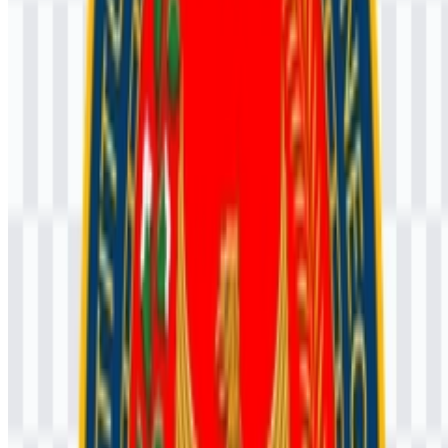
situs web, dan dokumen yang membutuhkan dukungan transparansi,
sedangkan versi
SVG Institut Pemerintahan Dalam Negeri
(IPDN)
lebih baik untuk penskalaan tanpa kehilangan kualitas.
Pertanyaan yang Sering Diajukan
Apakah saya boleh menggunakan logo Institut
Pemerintahan Dalam Negeri (IPDN) untuk
keperluan komersial?
Jika Anda berencana menggunakannya untuk tujuan komersial,
sebaiknya mintalah izin resmi terlebih dahulu.
Format file apa saja yang tersedia?
Format yang tersedia adalah PNG dan SVG.
IPDN merupakan institusi seperti apa?
IPDN adalah perguruan tinggi kedinasan yang berfokus pada
pendidikan pemerintahan dan pembentukan aparatur sektor publik di
Indonesia.