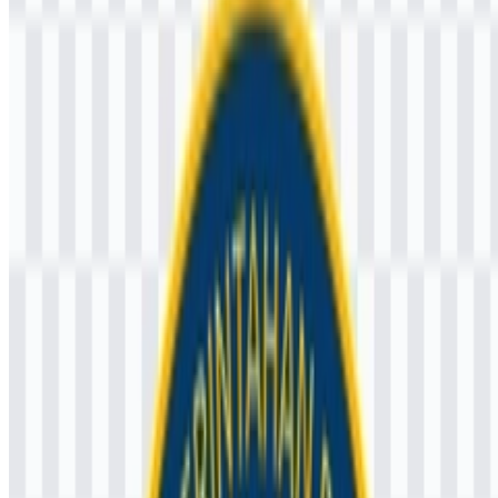
Jika Anda mengalami kendala saat mengunduh logo IPDN atau jika
file yang ditampilkan kurang tepat, Anda dapat
melaporkannya di
sini
.
Aset yang tersedia mencakup logo PNG berwarna, dan identitas
yang sama juga tersedia dalam format vektor melalui file SVG untuk
penskalaan yang lebih rapi pada penggunaan digital maupun cetak.
Tentang Institut Pemerintahan Dalam
Negeri
Institut Pemerintahan Dalam Negeri (IPDN) adalah perguruan tinggi
kedinasan di bawah Kementerian Dalam Negeri Republik
Indonesia. Institusi ini berfokus pada pendidikan, pelatihan, dan
pembentukan kader pemerintahan yang siap mendukung
administrasi publik di tingkat pusat maupun daerah.
Kampus utamanya berada di Jatinangor, Sumedang, Jawa Barat,
Indonesia. Institusi ini merupakan bagian dari ekosistem pendidikan
pelayanan publik di Indonesia dan secara resmi ditulis sebagai
“Institut Pemerintahan Dalam Negeri” atau disingkat “IPDN.”
Program intinya mencakup pendidikan kepemimpinan aparatur sipil
negara, administrasi pemerintahan, manajemen publik, kebijakan