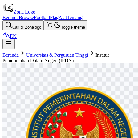
Zona Logo
Beranda
Browse
Football
Flag
Alat
Tentang
Cari di Zonalogo
Toggle theme
EN
Beranda
Universitas & Perguruan Tinggi
Institut
Pemerintahan Dalam Negeri (IPDN)