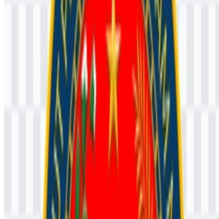
Evolusi Logo
Sistem aset saat ini berfokus pada logo PNG berwarna dan versi
SVG yang dapat diskalakan, sehingga institusi memiliki set identitas
yang praktis untuk penggunaan di layar maupun reproduksi
berkualitas tinggi.
Palet Warna IPDN
Palet merek ditetapkan oleh biru, kuning atau emas, putih, dan hitam
pada beberapa aplikasi. Warna-warna ini bukan sekadar tambahan
dekoratif; semuanya merupakan bagian dari struktur visual resmi
lambang dan mendukung karakter formal serta berorientasi negara
dari institusi ini.
Biru:
pengabdian, profesionalisme, dan keteguhan
Kuning/Emas:
wibawa, kepemimpinan, dan kehormatan
Putih:
kejernihan dan tampilan formal
Hitam:
digunakan pada beberapa aplikasi untuk kontras dan
keterbacaan
Bagi pengguna yang mencari file praktis, versi
PNG Institut
Pemerintahan Dalam Negeri (IPDN)
berguna untuk presentasi,