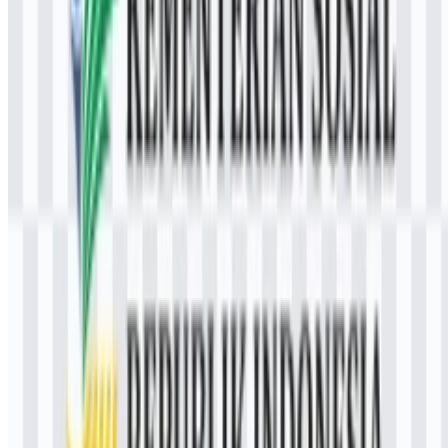
SVG adalah format vektor sehingga tidak pecah saat diperbesar dan
lebih mudah disesuaikan untuk kebutuhan tata letak. Ini ideal untuk
banner, infografik, dan materi desain yang memerlukan ketajaman di
berbagai ukuran.
4) Apa makna simbol pada lambang Kemensos?
Secara umum, elemen pada lambang instansi sosial
mempresentasikan perlindungan, kepedulian, dan pengayoman.
Tafsir detail bisa berbeda tergantung komposisi elemen yang
digunakan pada versi resmi; untuk makna paling otoritatif, rujuk
keterangan identitas visual dari sumber pemerintah terkait.
5) Bagaimana cara memastikan penggunaan
lambang tetap sesuai pedoman?
Gunakan file master yang bersih, hindari
memiringkan/merenggangkan bentuk, jaga ruang aman di sekeliling
simbol, dan pastikan warna tidak berubah drastis. Untuk publikasi
resmi atau kegiatan yang membawa nama instansi, sebaiknya ikuti
panduan identitas visual dan prosedur kehumasan setempat.