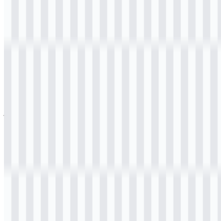
Download Logo Kemensos PNG
Silakan pilih file di atas sesuai kebutuhan Anda, lalu tekan tombol
unduh untuk mendapatkan file yang diinginkan:
Nama File
Kementerian Sosial (Kemensos)
Tipe File
PNG, SVG
Ukuran File
18 KB - 240 KB
Jika Anda mengalami masalah saat mengunduh logo Kemensos atau
jika tautan yang disediakan tidak dapat diakses, Anda dapat
melaporkannya melalui halaman
Kontak Kami
.
Tentang Kementerian Sosial (Kemensos)
Kementerian Sosial Republik Indonesia (sering disingkat
Kemensos) adalah lembaga pemerintah yang menyelenggarakan
urusan pemerintahan di bidang sosial. Akar kelembagaannya
berhubungan dengan masa awal kemerdekaan, ketika pemerintah
membentuk struktur kementerian untuk menangani kesejahteraan
rakyat, perlindungan kelompok rentan, serta penanggulangan
dampak bencana dan konflik sosial. Dalam ekosistem tata kelola