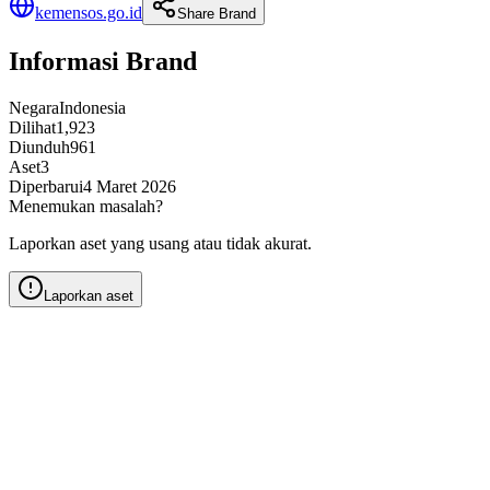
kemensos.go.id
Share Brand
Informasi Brand
Negara
Indonesia
Dilihat
1,923
Diunduh
961
Aset
3
Diperbarui
4 Maret 2026
Menemukan masalah?
Laporkan aset yang usang atau tidak akurat.
Laporkan aset