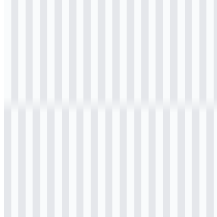
4 Assets
© 2026 ZonaLogo.com - Hosted on
Onidel
.
Alat
Tentang
Kontak
Privasi
Ketentuan
DMCA