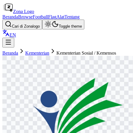
Zona Logo
Beranda
Browse
Football
Flag
Alat
Tentang
Cari di Zonalogo
Toggle theme
EN
Beranda
Kementerian
Kementerian Sosial / Kemensos