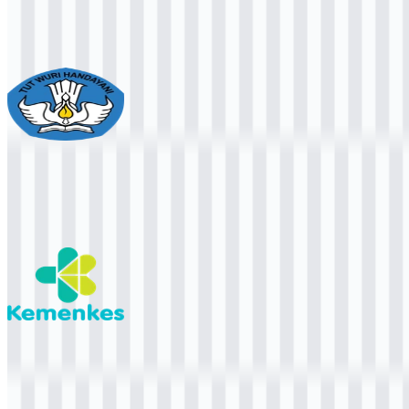
133
25
2 Assets
Kementerian Pendidikan
2.2K
1.2K
3 Assets
Kementerian Kesehatan
1.5K
813