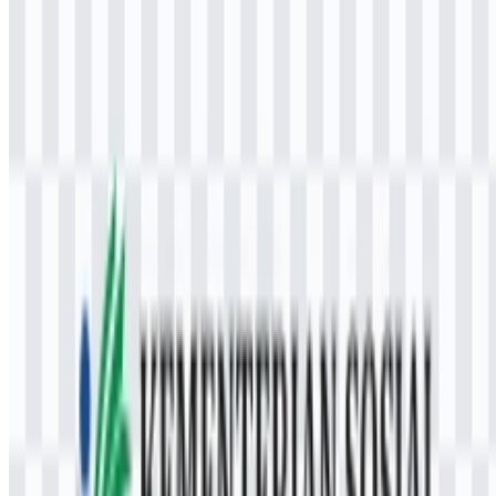
membutuhkan hasil yang rapi, pastikan Anda menggunakan aset
dengan tepi halus, proporsi tidak berubah, dan latar belakang sesuai
konteks (misalnya transparan untuk ditempel di atas foto kegiatan).
Pertanyaan yang Sering Diajukan (FAQ)
1) Apakah saya bisa menggunakan logo
Kementerian Sosial untuk keperluan komersial?
Disarankan untuk meminta izin resmi atau klarifikasi tertulis dari
pihak berwenang. Lambang instansi pemerintah umumnya memiliki
aturan penggunaan, terutama agar tidak menimbulkan kesan
dukungan, afiliasi, atau endorsement yang tidak sah pada
produk/layanan komersial.
2) Format file apa saja yang tersedia?
Format yang umum disediakan adalah PNG dan SVG. PNG cocok
untuk penggunaan cepat, sedangkan SVG cocok untuk kebutuhan
desain vektor yang skalabel.
3) Mengapa saya sebaiknya memilih format SVG
dibanding PNG?