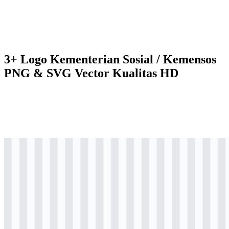
3+ Logo Kementerian Sosial / Kemensos
PNG & SVG Vector Kualitas HD
svg
berwarna
logo
Download
png
berwarna
logo
Download
png
berwarna
logo