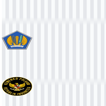
Konten Dibuat oleh AI
Deskripsi ini dibuat oleh AI dan mungkin mengandung
ketidakakuratan.
Lainnya dari Kementerian
Kementerian Keuangan / Kemenkeu
1.3K
835
3 Assets
Kemenko Polkam