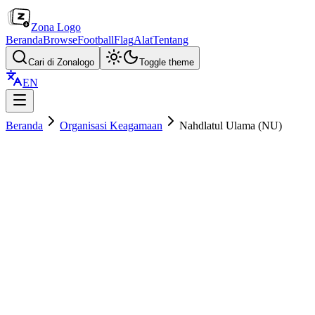
Zona Logo
Beranda
Browse
Football
Flag
Alat
Tentang
Cari di Zonalogo
Toggle theme
EN
Beranda
Organisasi Keagamaan
Nahdlatul Ulama (NU)