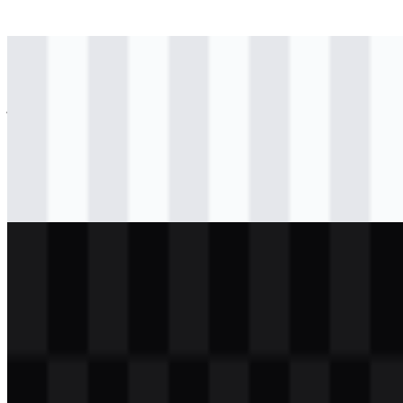
svg
berwarna
logo
Download
jpg
berwarna
logo
Download
svg
hitam
logo
Download
svg
putih
logo
Download