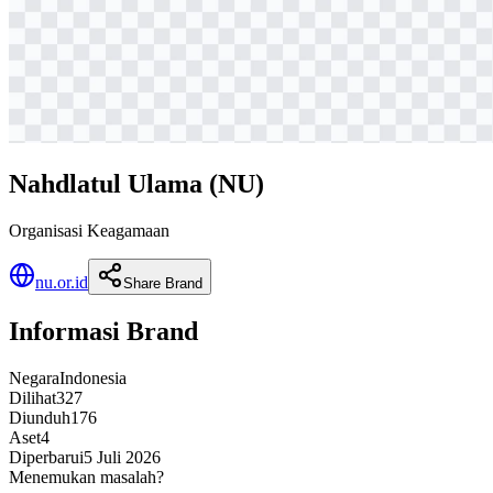
Nahdlatul Ulama (NU)
Organisasi Keagamaan
nu.or.id
Share Brand
Informasi Brand
Negara
Indonesia
Dilihat
327
Diunduh
176
Aset
4
Diperbarui
5 Juli 2026
Menemukan masalah?