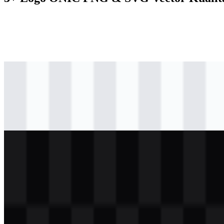
svg
berwarna
logo
Download
svg
hitam
logo
Download
svg
terang
logo
Download