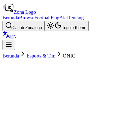
Zona Logo
Beranda
Browse
Football
Flag
Alat
Tentang
Cari di Zonalogo
Toggle theme
EN
Beranda
Esports & Tim
ONIC