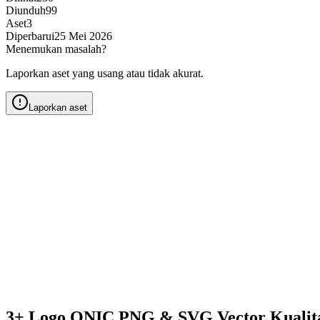
Diunduh
99
Aset
3
Diperbarui
25 Mei 2026
Menemukan masalah?
Laporkan aset yang usang atau tidak akurat.
Laporkan aset
3+ Logo ONIC PNG & SVG Vector Kualit