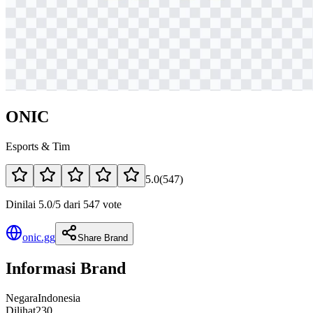
ONIC
Esports & Tim
5.0
(
547
)
Dinilai 5.0/5 dari 547 vote
onic.gg
Share Brand
Informasi Brand
Negara
Indonesia
Dilihat
230