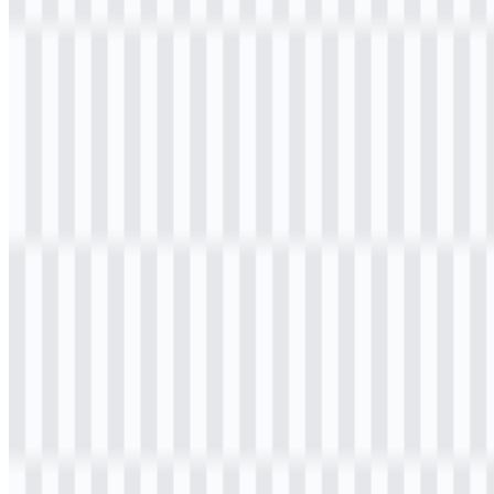
Selamat datang di
Zona Logo
. Anda dapat mengunduh logo PDAM
dalam format PNG dan SVG. Anda juga bisa mengunduh logo
PNG dengan latar belakang transparan dalam resolusi tinggi (HD)
secara gratis.
Download Logo PDAM PNG
Silakan pilih file di atas sesuai kebutuhan Anda, lalu tekan tombol
unduh untuk mendapatkan file yang diinginkan:
Nama File
PDAM (Perusahaan Daerah Air Minum)
Jenis File
PNG, SVG