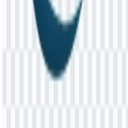
370
167
4 Assets
© 2026 ZonaLogo.com - Hosted on
Onidel
.
Alat
Tentang
Kontak
Privasi
Ketentuan
DMCA