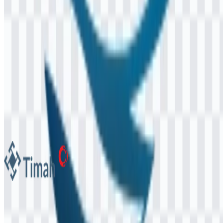
Pertamina
7.8K
4.6K
9 Assets
Mining Industry Indonesia / MIND ID
360
167
9 Assets
PT Timah Tbk