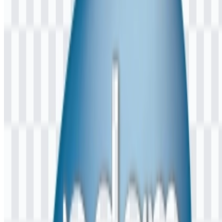
Palet Warna PDAM
Warna yang umum dikaitkan dengan identitas PDAM meliputi biru,
putih, dan hijau. Kombinasi warna ini biasanya digunakan untuk
menyesuaikan tema air, kebersihan, dan layanan lingkungan.
Biru
untuk pengenalan visual yang terkait air
Putih
untuk kesan jelas dan tampilan bersih
Hijau
untuk asosiasi lingkungan
Saat file
PDAM PNG
digunakan dalam pengaturan digital,
tampilan berwarna membantu mempertahankan ciri visual ini
dengan jelas. Identitas yang sama juga dapat direproduksi dalam
bentuk skalabel melalui
PDAM SVG
untuk menjaga konsistensi
desain di berbagai aplikasi.
Pertanyaan yang Sering Diajukan
Apakah saya boleh menggunakan logo PDAM
untuk keperluan komersial?
Anda sebaiknya meminta izin resmi sebelum menggunakannya
untuk keperluan komersial, terutama jika akan ditampilkan dalam