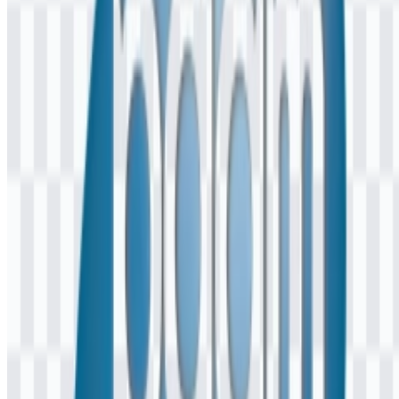
iklan, merchandise, atau kampanye publik.
Format file apa saja yang tersedia?
Format yang tersedia adalah PNG dan SVG.
Apa itu PDAM?
PDAM adalah singkatan dari Perusahaan Daerah Air Minum, yaitu
utilitas air milik daerah yang menyediakan layanan air bersih bagi
masyarakat di wilayah tertentu di Indonesia.
Mengapa logo PDAM berbeda di tiap daerah?
Karena PDAM bukan satu merek nasional, setiap kota atau
kabupaten biasanya menggunakan identitas visual dan penamaan
lokalnya sendiri.
Warna apa yang umum digunakan dalam identitas
PDAM?
Biru, putih, dan hijau umum digunakan untuk mencerminkan
layanan air, kebersihan, dan tema lingkungan.