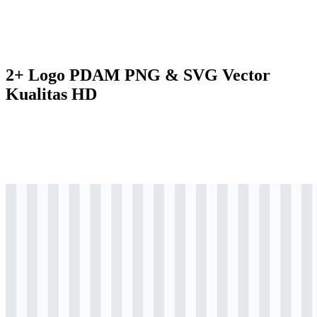
2+ Logo PDAM PNG & SVG Vector
Kualitas HD
png
berwarna
logo
Download
png
berwarna
logo
Download