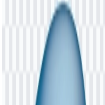
melayani wilayah kota atau kabupaten tertentu.
Arti dan Sejarah Logo PDAM
Logo PDAM umumnya dibangun dari elemen visual yang berkaitan
dengan layanan air dan pekerjaan utilitas publik. Di berbagai versi
daerah, logo ini sering memuat unsur seperti tetesan air, gelombang,
pipa, atau simbol lokal yang membantu mengidentifikasi organisasi
sebagai penyedia layanan air bersih.
Secara praktis,
logo PDAM
berfungsi sekaligus sebagai identitas
operasional dan lambang yang mewakili institusi di mata publik.
Desainnya biasanya mendukung pengenalan yang jelas pada
dokumen utilitas, papan nama, seragam, dan materi digital agar
layanan mudah dikenali.
Perkembangan Logo
Sebagai identitas utilitas daerah, aset yang tersedia saat ini berfokus
pada logo berwarna dalam format PNG dan format
PDAM SVG
yang siap vektor untuk penggunaan yang fleksibel di berbagai
ukuran dan tata letak.