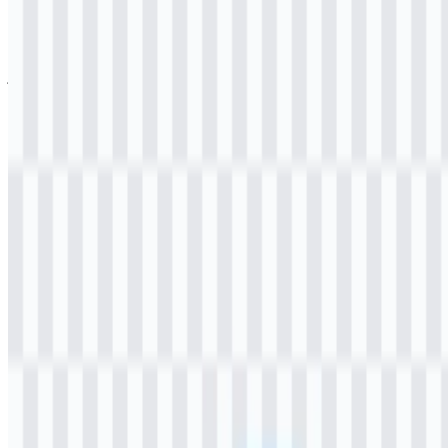
Ukuran File
20 KB - 250 KB
Jika Anda mengalami masalah saat mengunduh logo PDAM atau
jika file yang ditampilkan tidak akurat, Anda dapat
melaporkannya
di sini
.
Aset yang tersedia untuk entri ini adalah logo berwarna dalam
format PNG, yang berguna untuk publikasi cepat, tata letak digital,
dan referensi visual yang membutuhkan gambar siap pakai. Untuk
penskalaan dan pengeditan yang fleksibel, versi PDAM SVG
adalah pilihan yang paling praktis untuk alur kerja desain.
Tentang PDAM
PDAM adalah singkatan dari
Perusahaan Daerah Air Minum
,
yaitu badan usaha milik daerah di Indonesia yang mengelola
layanan penyediaan air bersih untuk masyarakat di wilayah tertentu.
PDAM beroperasi di tingkat kota atau kabupaten dan memiliki
peran penting dalam layanan utilitas publik.
Karena PDAM merupakan istilah umum, bukan satu merek
nasional, setiap kota atau kabupaten biasanya memiliki identitas
lokalnya sendiri. Dalam praktiknya, ini berarti nama organisasi dapat
berbeda di tiap daerah, seperti perusahaan air minum daerah yang