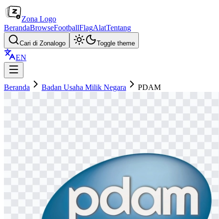
Zona Logo
Beranda
Browse
Football
Flag
Alat
Tentang
Cari di Zonalogo
Toggle theme
EN
Beranda
Badan Usaha Milik Negara
PDAM