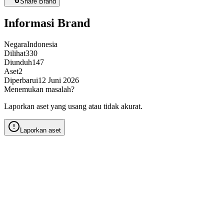
Share Brand
Informasi Brand
Negara
Indonesia
Dilihat
330
Diunduh
147
Aset
2
Diperbarui
12 Juni 2026
Menemukan masalah?
Laporkan aset yang usang atau tidak akurat.
Laporkan aset