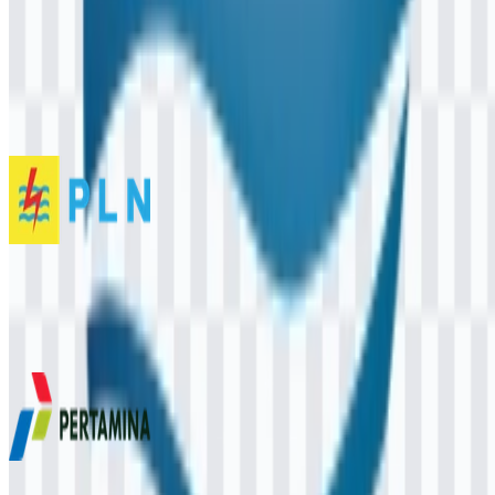
Konten Dibuat oleh AI
Deskripsi ini dibuat oleh AI dan mungkin mengandung
ketidakakuratan.
Lainnya dari Badan Usaha Milik Negara
PLN
4.1K
2.7K
3 Assets