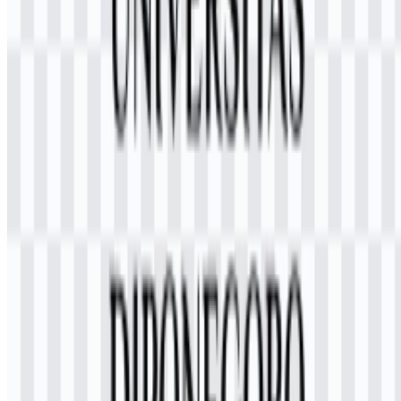
253
110
3 Assets
© 2026 ZonaLogo.com - Hosted on
Onidel
.
Alat
Tentang
Kontak
Privasi
Ketentuan
DMCA