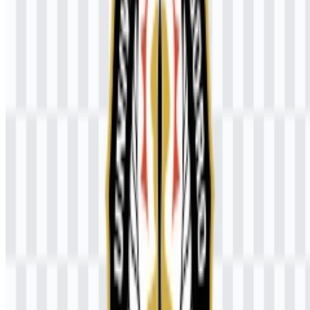
Sistem aset saat ini berfokus pada logo berwarna dalam format SVG
dan versi PNG untuk penggunaan langsung, sehingga universitas
memiliki identitas yang konsisten di berbagai kebutuhan desain dan
publikasi umum.
Palet Warna UNDIP
Palet visualnya menggunakan hitam, putih, dan dark khaki. Nuansa
ini menciptakan tampilan institusional yang tegas sekaligus menjaga
lambang tetap mudah dibaca dan seimbang secara visual.
Hitam:
#000000
Putih:
#FFFFFF
Dark Khaki:
#C0C040
Treatment warna logo Universitas Diponegoro (UNDIP)
mendukung kontras yang kuat, terutama dalam format PNG dengan
latar belakang transparan. Kombinasi ini juga mempertahankan
kesan formal lambang, baik untuk kebutuhan digital maupun cetak.
Pertanyaan yang Sering Diajukan
Apakah saya dapat menggunakan logo Universitas
Diponegoro untuk keperluan komersial?