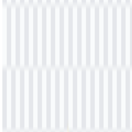
Selamat datang di
Zona Logo
. Anda dapat mengunduh logo
Universitas Diponegoro (UNDIP) dalam format PNG dan SVG.
Anda juga dapat mengunduh logo PNG dengan latar belakang
transparan dalam resolusi tinggi (HD) secara gratis.
Download Logo Universitas Diponegoro
(UNDIP) PNG
Silakan pilih file di atas sesuai kebutuhan Anda, lalu tekan tombol
unduh untuk mendapatkan file yang diinginkan:
Nama File
Universitas Diponegoro (UNDIP)
Jenis File
PNG, SVG
Ukuran File
20 KB - 250 KB