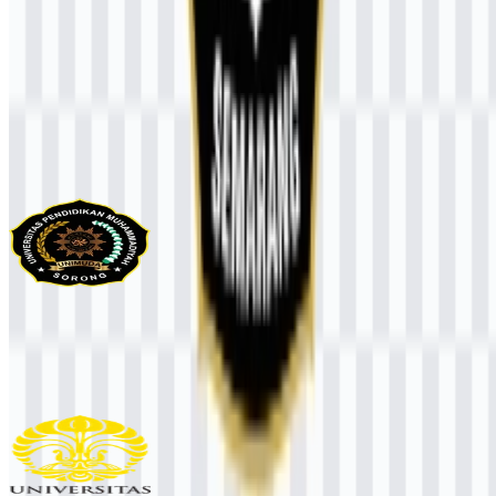
Konten Dibuat oleh AI
Deskripsi ini dibuat oleh AI dan mungkin mengandung
ketidakakuratan.
Lainnya dari Universitas & Perguruan
Tinggi
UNIMUDA Sorong
103
33
1 Assets