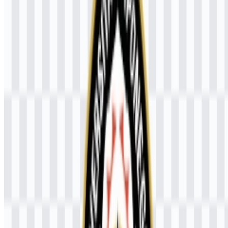
Diponegoro
Logo Universitas Diponegoro (UNDIP) menggunakan lambang
berbentuk teratai dengan siluet Pangeran Diponegoro di bagian
tengah. Kombinasi ini memberikan karakter akademik yang formal
sekaligus menegaskan identitas yang terkait dengan nama
universitas dan rujukan sejarahnya.
Lambang ini dikaitkan dengan kemurnian, semangat juang,
kepemimpinan, dan cita-cita luhur dalam pengembangan ilmu
pengetahuan serta pengabdian kepada masyarakat. Dalam
penggunaan praktis, logo ini biasanya dipadukan dengan nama
lengkap universitas atau singkatan UNDIP, sehingga membantu
menjaga kejelasan pada materi institusional dan aplikasi digital.
Lambang resmi ini sangat cocok digunakan dalam format vector
seperti file UNDIP SVG, karena simbol detail di bagian tengah tetap
tajam pada ukuran apa pun. Versi UNDIP PNG berguna ketika
dibutuhkan file raster siap pakai untuk presentasi, dokumen, atau
penempatan di web.
Perkembangan Logo