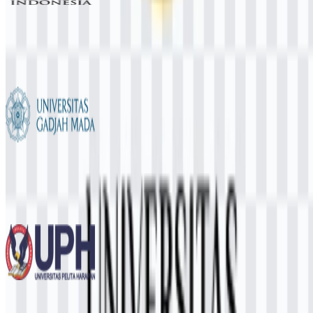
Universitas Indonesia (UI)
961
473
6 Assets
Universitas Gadjah Mada (UGM)
753
554
12 Assets
Universitas Pelita Harapan (UPH)