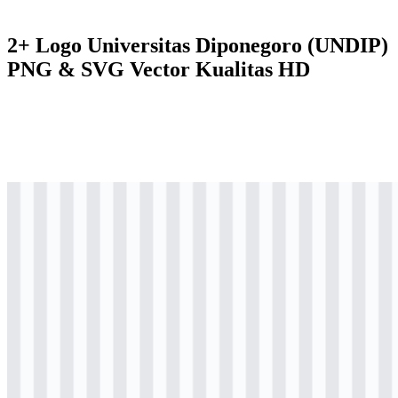
2+ Logo Universitas Diponegoro (UNDIP)
PNG & SVG Vector Kualitas HD
svg
berwarna
logo
Download
svg
berwarna
logo
Download