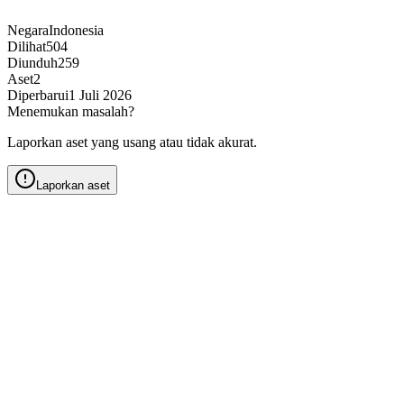
Negara
Indonesia
Dilihat
504
Diunduh
259
Aset
2
Diperbarui
1 Juli 2026
Menemukan masalah?
Laporkan aset yang usang atau tidak akurat.
Laporkan aset