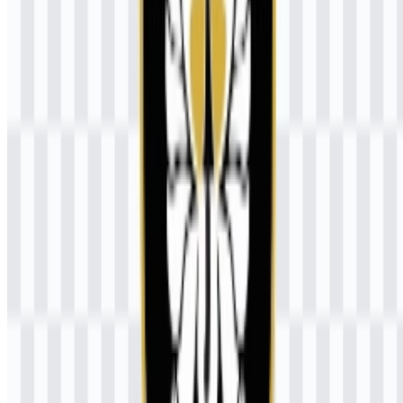
Jika Anda berencana menggunakannya secara komersial, sebaiknya
mintalah izin resmi terlebih dahulu.
Format file apa saja yang tersedia?
Format file yang tersedia adalah PNG dan SVG.
Apa yang diwakili oleh simbol logo?
Simbolnya menampilkan lambang berbentuk teratai dengan siluet
Pangeran Diponegoro di bagian tengah, yang melambangkan
kemurnian, semangat juang, kepemimpinan, dan cita-cita luhur.
Di mana lokasi Universitas Diponegoro?
UNDIP berpusat di Semarang, Jawa Tengah, Indonesia.
Bagaimana cara menggunakan logo dalam desain?
Gunakan SVG untuk tata letak yang skalabel dan PNG untuk
penempatan cepat dalam dokumen digital, presentasi, dan halaman
web yang membutuhkan latar belakang transparan.