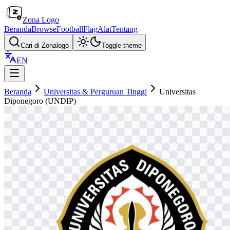
Zona Logo
Beranda
Browse
Football
Flag
Alat
Tentang
Cari di Zonalogo
Toggle theme
EN
Beranda
Universitas & Perguruan Tinggi
Universitas
Diponegoro (UNDIP)