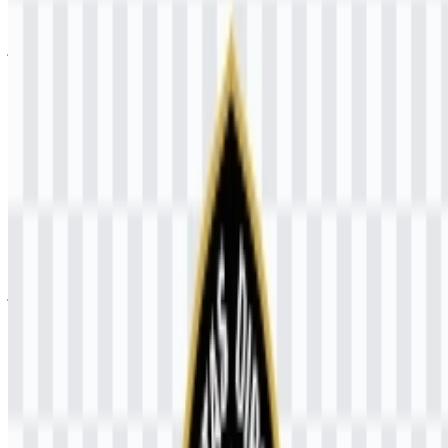
Jika Anda mengalami masalah saat mengunduh logo UNDIP atau
jika file yang ditampilkan tidak akurat, Anda dapat
melaporkannya
di sini
.
Set aset yang tersedia mencakup logo berwarna dalam format SVG,
sehingga cocok untuk penggunaan digital yang skalabel, alur kerja
cetak, dan reproduksi yang rapi di berbagai ukuran.
Tentang Universitas Diponegoro
Universitas Diponegoro, yang umum dikenal sebagai UNDIP,
adalah universitas negeri di Indonesia yang berpusat di Semarang,
Jawa Tengah. Universitas ini menyediakan pendidikan tinggi,
penelitian, dan pengabdian kepada masyarakat melalui beragam
jenjang akademik, termasuk program sarjana, vokasi, profesi,
magister, doktor, dan spesialis.
Sebagai salah satu universitas terkemuka di Indonesia, UNDIP
melayani mahasiswa dan komunitas akademik dalam lingkungan
pendidikan tinggi nasional. Situs resmi universitas ini adalah
https://undip.ac.id.
Arti dan Sejarah Logo Universitas