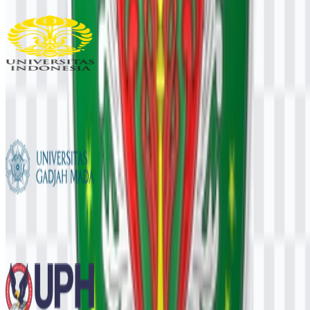
110
37
1
Universitas Indonesia (UI)
1.1K
533
6
Universitas Gadjah Mada (UGM)
861
617
12