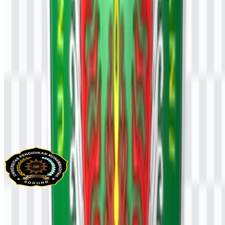
Konten Dibuat oleh AI
Deskripsi ini dibuat oleh AI dan mungkin mengandung
ketidakakuratan.
Lainnya dari Universitas & Perguruan
Tinggi
UNIMUDA Sorong