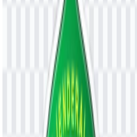
kebangsaan. Bagi pengguna yang mencari logo Universitas Jenderal
Achmad Yani, identitas institusi ini sangat terkait dengan misi
akademik serta etos yang disiplin dan berorientasi pada pengabdian.
Arti dan Sejarah Logo UNJANI
Logo UNJANI menggunakan emblem berbentuk perisai sebagai
bentuk utamanya. Struktur ini memberikan tampilan yang formal
dan institusional, sekaligus selaras dengan keterkaitan universitas
terhadap kepemimpinan, disiplin, integritas, patriotisme, pendidikan,
dan pengabdian kepada bangsa. Perisai menjadi elemen visual
utama yang membuat emblem mudah dikenali dalam penggunaan
akademik maupun administratif.
Set warna yang diketahui dalam identitas ini mencakup hijau,
kuning atau emas, merah, putih, dan hitam. Secara bersama-sama,
warna-warna ini menciptakan palet institusional yang kuat dan
mendukung kesan serius serta berwibawa pada emblem. Dalam
praktiknya, logo Universitas Jenderal Achmad Yani biasanya
dipadukan dengan nama lengkap universitas atau akronim UNJANI,
sehingga logo ini berfungsi baik sebagai lambang formal maupun
sebagai penanda merek yang mudah dibaca.
Perkembangan Logo