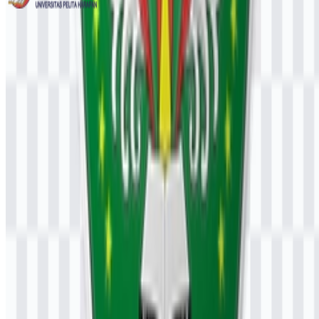
Universitas Pelita Harapan (UPH)
260
113
3
© 2026 ZonaLogo.com - Hosted on
Onidel
.
Alat
Tentang
Kontak
Privasi
Ketentuan
DMCA