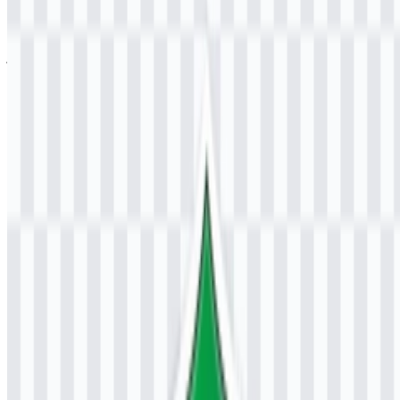
Ukuran File
24 KB - 180 KB
Jika Anda mengalami masalah saat mengunduh logo UNJANI atau
jika file yang ditampilkan tidak akurat, Anda dapat
melaporkannya
di sini
.
Set aset yang tersedia mencakup logo PNG berwarna, yang cocok
untuk presentasi, publikasi digital, dan berbagai penggunaan lain
saat tampilan warna resmi merek perlu tetap utuh.
Tentang Universitas Jenderal Achmad
Yani
Universitas Jenderal Achmad Yani (UNJANI) adalah perguruan
tinggi swasta di Cimahi, Jawa Barat, Indonesia. Perguruan tinggi ini
didirikan pada tahun 1990 oleh Yayasan Kartika Eka Paksi yang
berada di bawah TNI Angkatan Darat. Universitas ini menawarkan
program diploma, sarjana, profesi, magister, doktor, dan spesialis di
berbagai bidang studi.
Sebagai institusi pendidikan tinggi, UNJANI melayani mahasiswa
yang mencari pendidikan akademik dan profesional formal di
Indonesia. Universitas ini dikenal karena komitmennya untuk
menghasilkan lulusan yang unggul, berkarakter, dan berwawasan