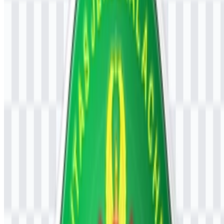
Sistem aset saat ini berpusat pada file logo PNG berwarna dan
SVG, sehingga identitas ini praktis untuk kebutuhan digital maupun
penggunaan yang dapat diskalakan.
Palet Warna UNJANI
Identitas visual ini menggunakan lima warna yang terdokumentasi:
hijau, kuning atau emas, merah, putih, dan hitam. Hijau dapat
mendukung kesan kesinambungan akademik dan visibilitas,
sedangkan kuning atau emas memberi sentuhan yang lebih berkelas
pada emblem. Merah menambah kontras dan penekanan, putih
membantu menjaga kejernihan, dan hitam memperkuat garis tepi
serta keterbacaan teks.
Hijau:
bagian dari palet identitas resmi
Kuning/Emas:
bagian dari palet identitas resmi
Merah:
bagian dari palet identitas resmi
Putih:
bagian dari palet identitas resmi
Hitam:
bagian dari palet identitas resmi
Pertanyaan yang Sering Diajukan