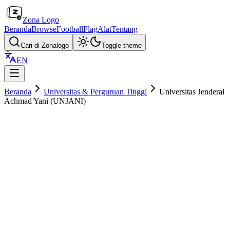
Zona Logo
Beranda
Browse
Football
Flag
Alat
Tentang
Cari di Zonalogo
Toggle theme
EN
Beranda
Universitas & Perguruan Tinggi
Universitas Jenderal
Achmad Yani (UNJANI)