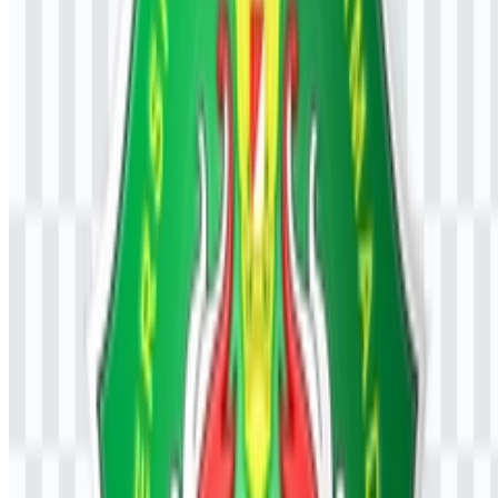
Apakah saya boleh menggunakan logo UNJANI
untuk tujuan komersial?
Untuk penggunaan komersial, Anda sebaiknya meminta izin resmi
dari universitas atau pemegang hak terkait sebelum menggunakan
logo Universitas Jenderal Achmad Yani.
Format file apa saja yang tersedia?
Format yang tersedia adalah PNG dan SVG.
Jenis institusi apa itu Universitas Jenderal Achmad
Yani (UNJANI)?
UNJANI adalah perguruan tinggi swasta di Indonesia yang
menyediakan pilihan studi dari jenjang diploma hingga doktor,
termasuk program profesi dan spesialis.
Apa makna visual logo ini?
Emblem ini menggunakan bentuk perisai dan elemen visual yang
dikaitkan dengan patriotisme, pendidikan, kepemimpinan, disiplin,
integritas, dan pengabdian kepada bangsa.