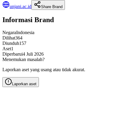
unjani.ac.id
Share Brand
Informasi Brand
Negara
Indonesia
Dilihat
364
Diunduh
157
Aset
1
Diperbarui
4 Juli 2026
Menemukan masalah?
Laporkan aset yang usang atau tidak akurat.
Laporkan aset