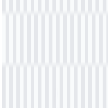
Selamat datang di
Zona Logo
. Anda dapat mengunduh logo
Universitas Jenderal Achmad Yani (UNJANI) dalam format PNG
dan SVG. Anda juga dapat mengunduh logo PNG dengan latar
belakang transparan dalam resolusi tinggi (HD) secara gratis.
Download Logo PNG Universitas
Jenderal Achmad Yani (UNJANI)
Silakan pilih file di atas sesuai kebutuhan Anda, lalu tekan tombol
unduh untuk mendapatkan file yang diinginkan:
Nama File
Universitas Jenderal Achmad Yani (UNJANI)
Jenis File
PNG, SVG