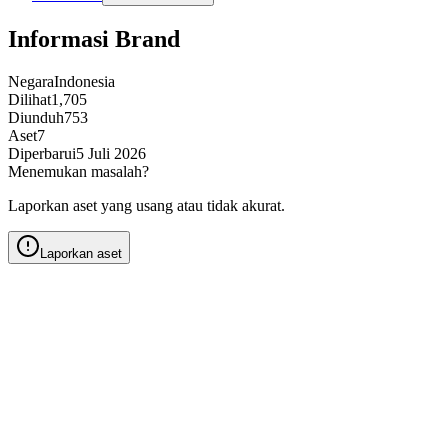
Informasi Brand
Negara
Indonesia
Dilihat
1,705
Diunduh
753
Aset
7
Diperbarui
5 Juli 2026
Menemukan masalah?
Laporkan aset yang usang atau tidak akurat.
Laporkan aset