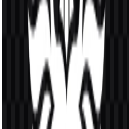
Universitas Pelita Harapan (UPH)
254
110
3 Assets
© 2026 ZonaLogo.com - Hosted on
Onidel
.
Alat
Tentang
Kontak
Privasi
Ketentuan
DMCA