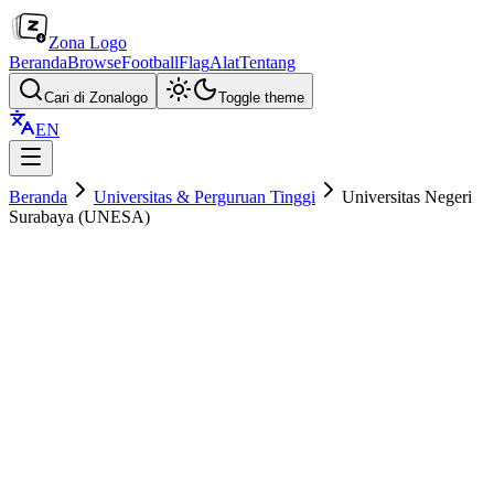
Zona Logo
Beranda
Browse
Football
Flag
Alat
Tentang
Cari di Zonalogo
Toggle theme
EN
Beranda
Universitas & Perguruan Tinggi
Universitas Negeri
Surabaya (UNESA)