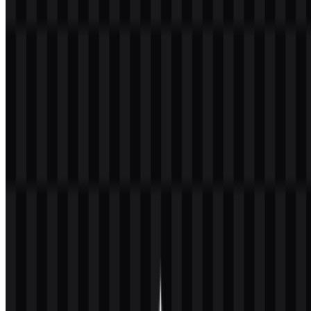
Selamat datang di
Zona Logo
. Anda dapat mengunduh logo
Universitas Negeri Surabaya (UNESA) dalam format PNG dan
SVG. Anda juga dapat mengunduh logo PNG dengan latar
belakang transparan dalam resolusi tinggi (HD) secara gratis.
Download Logo PNG Universitas Negeri
Surabaya (UNESA)
Silakan pilih file di atas sesuai kebutuhan Anda, lalu tekan tombol
unduh untuk mendapatkan file yang diinginkan:
Nama File
Universitas Negeri Surabaya (UNESA)
Jenis File
PNG, SVG
Ukuran File
18 KB - 240 KB