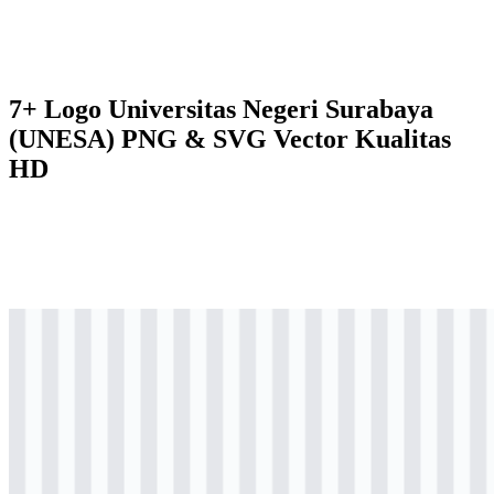
7+ Logo Universitas Negeri Surabaya
(UNESA) PNG & SVG Vector Kualitas
HD
svg
berwarna
logo
Download
svg
berwarna
logo
Download
svg
berwarna
icon