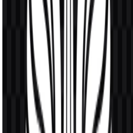
berwarna, logo SVG putih, dan logo SVG hitam, yang mendukung
berbagai kebutuhan latar belakang dan tata letak.