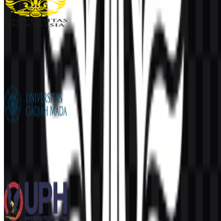
Universitas Indonesia (UI)
969
481
6 Assets
Universitas Gadjah Mada (UGM)
767
561
12 Assets