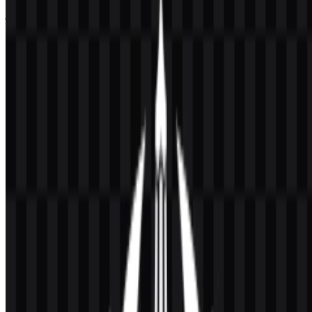
Jika Anda mengalami masalah saat mengunduh logo UNESA atau
jika file yang ditampilkan tidak akurat, Anda dapat
melaporkannya
di sini
.
Varian aset yang tersedia meliputi logo SVG berwarna, ikon SVG
berwarna, logo SVG putih, dan logo SVG hitam. Opsi ini
memudahkan penyesuaian lambang resmi untuk penggunaan digital
maupun cetak sambil menjaga identitas visual tetap konsisten.
Tentang Universitas Negeri Surabaya
Universitas Negeri Surabaya (UNESA) adalah universitas negeri di
Indonesia yang berlokasi di Surabaya, Jawa Timur. Perguruan tinggi
ini berawal dari IKIP Surabaya dan kemudian menjadi Universitas
Negeri Surabaya pada tahun 1999. Institusi ini menawarkan
program vokasi, sarjana, profesi, magister, doktor, dan spesialis di
berbagai bidang.
UNESA dikenal memiliki keunggulan di bidang pendidikan,
olahraga, sains, teknologi, seni, dan inovasi. Sebagai universitas
yang melayani pembelajar di berbagai jenjang pendidikan tinggi,
identitasnya harus dapat digunakan dalam konteks akademik,
administratif, dan publik, mulai dari materi kampus hingga
komunikasi digital. Situs web resminya adalah unesa.ac.id.