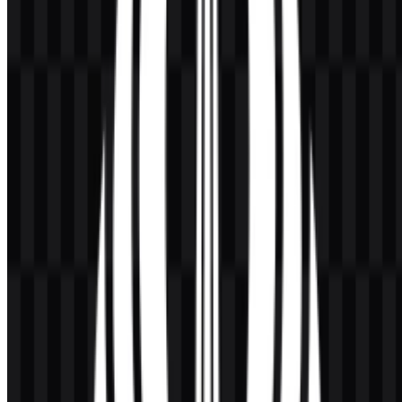
Palet Warna Universitas Negeri Surabaya
Palet yang terdokumentasi untuk logo UNESA mencakup biru,
kuning atau emas, putih, dan hitam. Warna merek yang disediakan
adalah
#D9AF48
, yaitu nuansa cokelat pasir yang selaras dengan
keluarga warna emas yang digunakan dalam identitas. Dalam
penggunaan praktis, warna-warna ini membantu membedakan
lambang, teks, dan latar belakang sekaligus menjaga keterbacaan
logo.
Biru
mendukung sistem visual resmi universitas.
Kuning/emas
muncul pada lambang dan mendukung
kemudahan pengenalan logo.
Putih
berguna untuk aplikasi terbalik dan kontras yang
bersih.
Hitam
mendukung reproduksi satu warna yang kuat.
Pertanyaan yang Sering Diajukan
Apakah saya boleh menggunakan logo Universitas
Negeri Surabaya untuk keperluan komersial?
Untuk penggunaan komersial, Anda sebaiknya meminta izin resmi