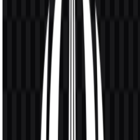
Arti dan Sejarah Logo UNESA
Logo UNESA menampilkan lambang berbentuk teratai dengan obor
yang ditempatkan di bagian tengah. Dalam materi identitas, obor
tersebut dijelaskan sebagai simbol pengetahuan, pencerahan, dan
semangat belajar. Seluruh markah digunakan bersama nama lengkap
universitas atau singkatan UNESA, yang membantu menjaga
keterkenalan baik dalam aplikasi formal maupun ringkas.
Struktur visualnya menggabungkan lambang yang jelas dengan
penamaan yang sederhana, sehingga cocok untuk lingkungan
universitas di mana simbol harus tetap mudah dibaca pada dokumen,
papan penunjuk, situs web, dan publikasi akademik. Versi berwarna,
putih, hitam, dan berbasis ikon yang tersedia mendukung berbagai
kondisi latar belakang sambil mempertahankan simbol utama merek.
Evolusi Logo
Sistem aset saat ini berfokus pada lambang yang konsisten serta
perlakuan wordmark pendukung dalam versi berwarna, putih, hitam,
dan ikon, sehingga identitasnya mudah disesuaikan untuk berbagai
kebutuhan universitas.