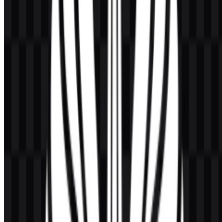
dari universitas sebelum menerapkan logo pada produk, promosi,
atau kampanye eksternal.
Format file apa saja yang tersedia?
Format file yang tersedia adalah PNG dan SVG.
Apa arti simbol pada logo?
Lambang tersebut digambarkan sebagai teratai dengan obor di
bagian tengah, yang mewakili pengetahuan, pencerahan, dan
semangat belajar.
Apakah ada versi dengan latar belakang
transparan?
Ya. Anda dapat mengunduh logo PNG UNESA dengan latar
belakang transparan untuk penempatan yang fleksibel pada berbagai
tata letak.
Varian aset apa saja yang tersedia untuk kebutuhan
desain?
Varian yang tersedia mencakup logo SVG berwarna, ikon SVG