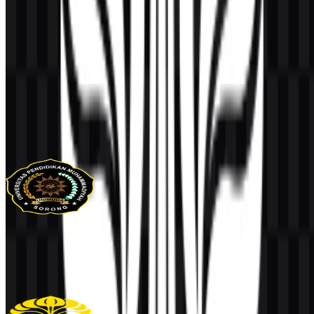
Konten Dibuat oleh AI
Deskripsi ini dibuat oleh AI dan mungkin mengandung
ketidakakuratan.
Lainnya dari Universitas & Perguruan
Tinggi
UNIMUDA Sorong
105
34
1 Assets