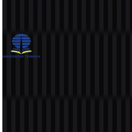
Universitas Gadjah Mada (UGM)
775
564
12 Assets
Universitas Terbuka (UT)
1K
533
4 Assets
© 2026 ZonaLogo.com - Hosted on
Onidel
.
Alat
Tentang
Kontak
Privasi
Ketentuan
DMCA