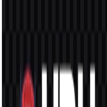
ukuran dan latar belakang. Palet ini juga mendukung logo
Universitas Pelita Harapan PNG saat diperlukan latar belakang
transparan untuk ditempatkan di atas foto, slide, atau dokumen
bermerek.
Pertanyaan yang Sering Diajukan
Apakah saya bisa menggunakan logo Universitas
Pelita Harapan untuk keperluan komersial?
Anda sebaiknya meminta izin resmi terlebih dahulu sebelum
menggunakannya untuk keperluan komersial.
Format file apa saja yang tersedia?
Format yang tersedia adalah PNG dan SVG.
Jenis institusi apa itu Universitas Pelita Harapan?
Universitas Pelita Harapan (UPH) adalah universitas Kristen swasta
di Indonesia yang menawarkan program pendidikan tinggi pada
jenjang sarjana, pascasarjana, profesional, dan tingkat akademik
lainnya.