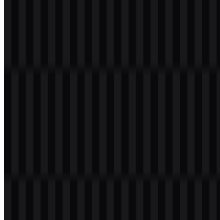
Pelita Harapan atau singkatan UPH. Kombinasi tersebut membuat
lambang resmi mudah dibaca dalam berbagai penggunaan, mulai
dari materi akademik hingga presentasi digital. Logo UPH juga
efektif sebagai simbol brand karena ikonnya cukup khas untuk
dikenali secara mandiri, namun tetap mendukung wordmark lengkap
saat diperlukan.
Evolusi Logo
Sistem aset saat ini berfokus pada SVG ikon berwarna, SVG logo
versi terang, dan SVG logo berwarna, yang memberikan fleksibilitas
penggunaan pada aplikasi cetak maupun digital.
Palet Warna Universitas Pelita Harapan
Warna logo ini adalah merah, kuning atau emas, putih, dan hitam.
Nuansa tersebut menjadi bagian dari identitas visual dan tampil pada
versi logo yang tersedia. Merah memberi penekanan visual, kuning
atau emas menambahkan aksen formal dan berkelas, sementara
putih dan hitam mendukung kejernihan serta kontras dalam berbagai
situasi.
Bagi desainer yang bekerja dengan UPH SVG, warna-warna ini
membantu mempertahankan tampilan yang konsisten pada berbagai