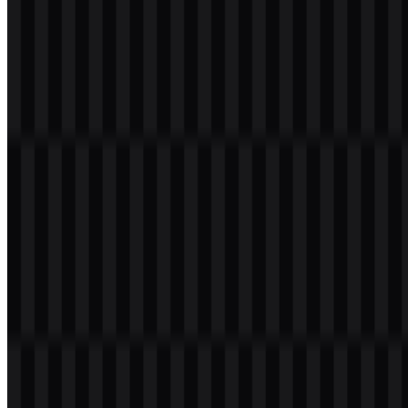
Silakan pilih file di atas sesuai kebutuhan Anda, lalu tekan tombol
unduh untuk mendapatkan file yang diinginkan:
Nama File
Universitas Pelita Harapan (UPH)
Jenis File
PNG, SVG
Ukuran File
20 KB - 250 KB
Jika Anda mengalami kendala saat mengunduh logo Universitas
Pelita Harapan atau jika file yang ditampilkan tidak akurat, Anda
dapat
melaporkannya di sini
.
Paket aset yang tersedia mencakup SVG ikon berwarna, SVG logo
versi terang, dan SVG logo berwarna, sehingga pengguna memiliki
opsi praktis untuk berbagai tata letak dan latar belakang. Untuk
kebutuhan cepat, logo UPH PNG cocok untuk presentasi, dokumen,
dan penempatan web saat file raster siap pakai lebih diutamakan,
sedangkan versi SVG Universitas Pelita Harapan lebih baik untuk
pekerjaan desain yang membutuhkan skalabilitas.
Tentang Universitas Pelita Harapan
(UPH)
Universitas Pelita Harapan, yang umum dikenal sebagai UPH,