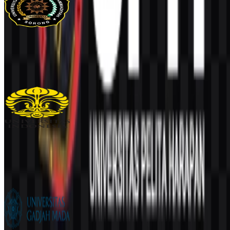
UNIMUDA Sorong
106
35
1 Assets
Universitas Indonesia (UI)
979
487
6 Assets