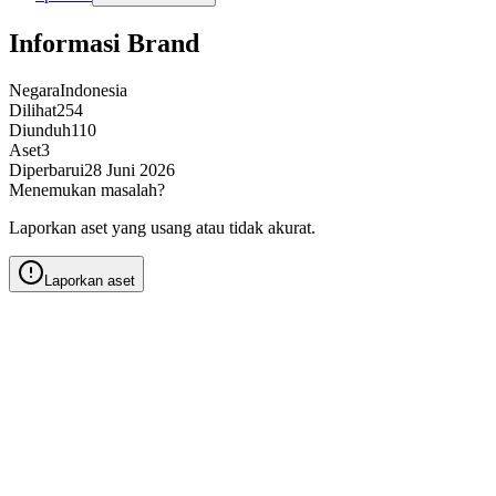
Informasi Brand
Negara
Indonesia
Dilihat
254
Diunduh
110
Aset
3
Diperbarui
28 Juni 2026
Menemukan masalah?
Laporkan aset yang usang atau tidak akurat.
Laporkan aset