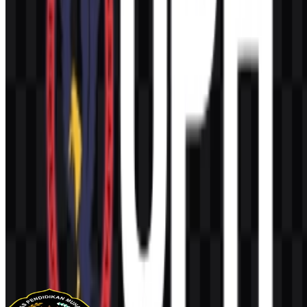
Konten Dibuat oleh AI
Deskripsi ini dibuat oleh AI dan mungkin mengandung
ketidakakuratan.
Lainnya dari Universitas & Perguruan
Tinggi