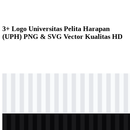
3+ Logo Universitas Pelita Harapan
(UPH) PNG & SVG Vector Kualitas HD
svg
berwarna
logo
Download
svg
berwarna
icon
Download
svg
terang
logo