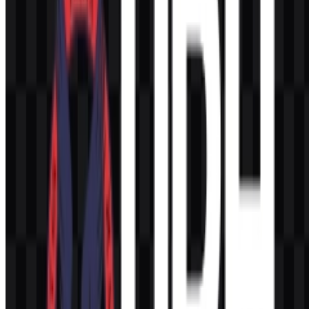
Apa yang dilambangkan oleh simbol logo?
Elemen buku atau Alkitab melambangkan pengetahuan dan nilai-
nilai Kristen, sementara elang melambangkan kekuatan, visi, dan
pertumbuhan.
Palet warna apa yang digunakan dalam identitas
visualnya?
Identitas visualnya menggunakan merah, kuning atau emas, putih,
dan hitam.