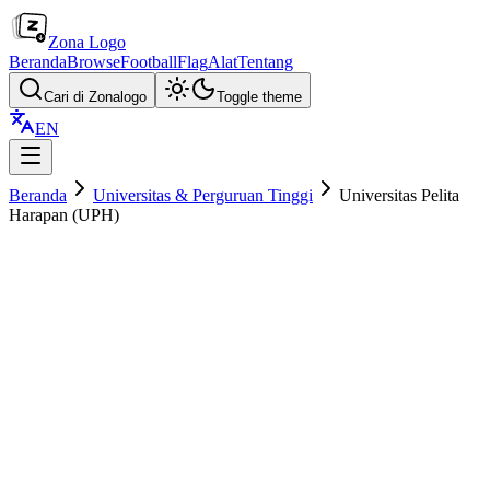
Zona Logo
Beranda
Browse
Football
Flag
Alat
Tentang
Cari di Zonalogo
Toggle theme
EN
Beranda
Universitas & Perguruan Tinggi
Universitas Pelita
Harapan (UPH)