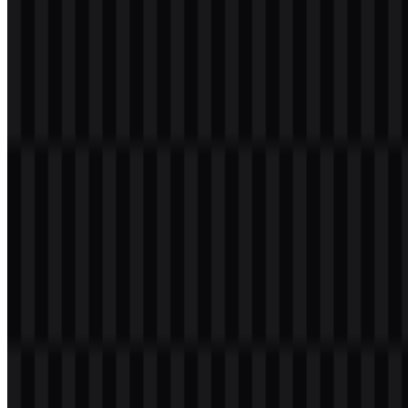
Selamat datang di
Zona Logo
. Anda dapat mengunduh logo
Universitas Pelita Harapan (UPH) dalam format PNG dan SVG.
Anda juga dapat mengunduh logo PNG dengan latar belakang
transparan dalam resolusi tinggi (HD) secara gratis.
Download Logo Universitas Pelita
Harapan PNG