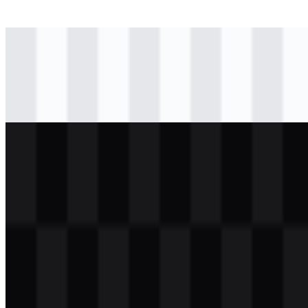
svg
berwarna
logo
Download
svg
hitam
logo
Download
svg
putih
logo
Download