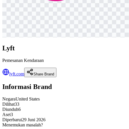
Lyft
Pemesanan Kendaraan
lyft.com
Share Brand
Informasi Brand
Negara
United States
Dilihat
33
Diunduh
6
Aset
3
Diperbarui
29 Juni 2026
Menemukan masalah?