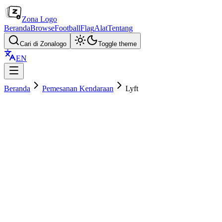
Zona Logo
Beranda
Browse
Football
Flag
Alat
Tentang
Cari di Zonalogo
Toggle theme
EN
Beranda
Pemesanan Kendaraan
Lyft