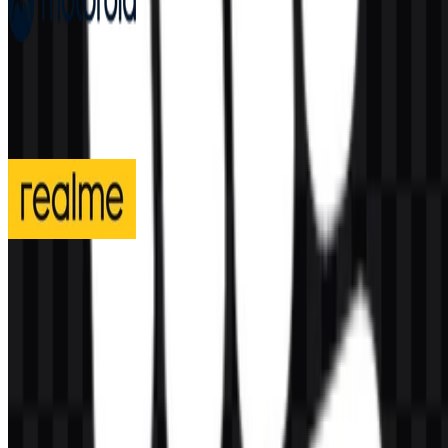
Motorola
205
91
4 Assets
realme
310
139
3 Assets
© 2026 ZonaLogo.com - Hosted on
Onidel
.
Alat
Tentang
Kontak
Privasi
Ketentuan
DMCA