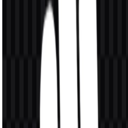
Warna merek yang disediakan untuk Micromax adalah oranye,
direpresentasikan dengan
#FF8000
. Dalam sistem identitas, oranye
adalah warna utama yang digunakan untuk tanda visual, sementara
versi putih dan hitam tersedia untuk kebutuhan kontras dan
penyesuaian. Palet ini menjaga logo Micromax tetap konsisten di
latar belakang cerah, gelap, dan netral.
Warna
Hex
Penggunaan
Oranye
#FF8000
Warna utama merek
Pertanyaan yang Sering Diajukan
Apakah saya dapat menggunakan logo Micromax
untuk keperluan komersial?
Anda harus meminta izin resmi sebelum menggunakannya untuk
keperluan komersial.
Format file apa saja yang tersedia?
PNG dan SVG tersedia untuk diunduh.