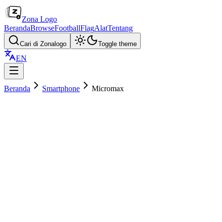
Zona Logo
Beranda
Browse
Football
Flag
Alat
Tentang
Cari di Zonalogo
Toggle theme
EN
Beranda
Smartphone
Micromax