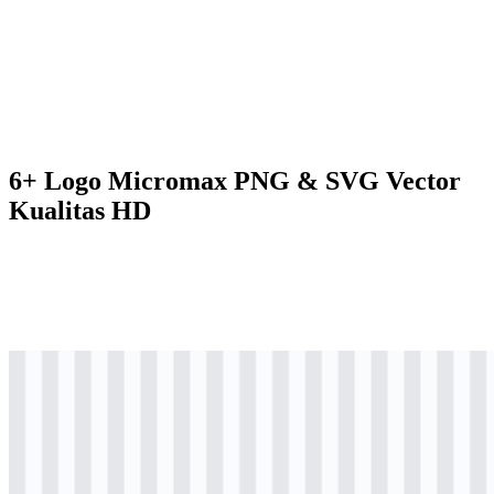
6+ Logo Micromax PNG & SVG Vector
Kualitas HD
png
berwarna
logo
Download
png
berwarna
icon
Download