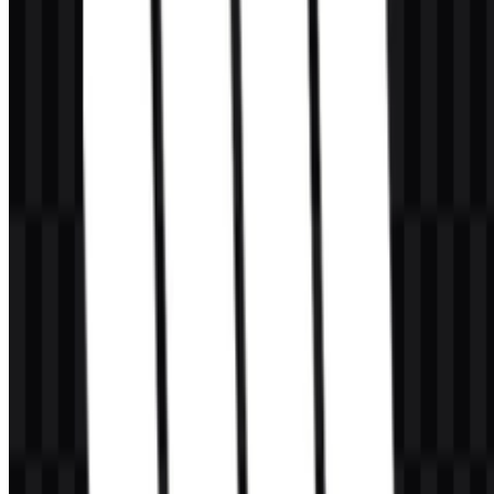
Konten Dibuat oleh AI
Deskripsi ini dibuat oleh AI dan mungkin mengandung
ketidakakuratan.
Lainnya dari Smartphone