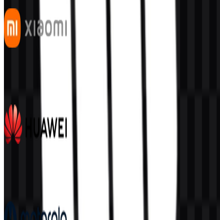
Xiaomi
545
345
7 Assets
Huawei
392
175
7 Assets