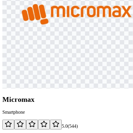
Micromax
Smartphone
5.0
(
544
)