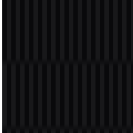
Selamat datang di
Zona Logo
. Anda dapat mengunduh logo
Micromax dalam format PNG dan SVG. Anda juga dapat
mengunduh logo PNG dengan latar belakang transparan dalam
resolusi tinggi (HD) secara gratis.
Download Logo Micromax PNG
Silakan pilih file di atas sesuai kebutuhan Anda, lalu tekan tombol
unduh untuk mendapatkan file yang diinginkan:
Nama File
Micromax
Jenis File
PNG, SVG
Ukuran File
18 KB - 210 KB
Jika Anda mengalami kendala saat mengunduh logo Micromax atau
jika file yang ditampilkan tidak akurat, Anda dapat
melaporkannya
di sini
.