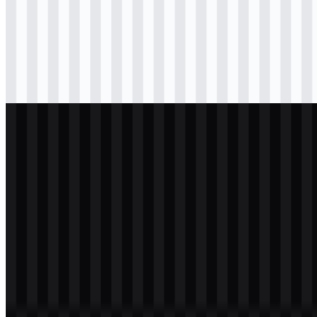
png
hitam
logo
Download
png
hitam
icon
Download
png
putih
logo
Download
png
putih
icon
Download