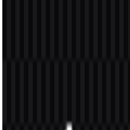
Varian aset yang tersedia meliputi ikon PNG berwarna, logo PNG
berwarna, logo PNG putih, logo PNG hitam, ikon PNG putih, dan
ikon PNG hitam. Opsi ini memudahkan penggunaan logo
Micromax PNG dan Micromax SVG di berbagai tata letak,
permukaan, dan perlakuan latar belakang.
Tentang Micromax
Micromax Informatics Ltd. adalah merek teknologi asal India yang
dikenal untuk perangkat elektronik konsumen dan perangkat seluler.
Jajaran produknya mencakup smartphone, feature phone, tablet,
laptop, TV LED, dan peralatan rumah tangga. Merek ini dikenal
luas di India sebagai nama ponsel lokal yang berfokus pada
teknologi terjangkau untuk pasar massal.
Selain perangkat konsumen, Micromax juga beroperasi sebagai grup
teknologi yang lebih luas dengan aktivitas di bidang manufaktur
elektronik, semikonduktor, biofuel, dan energi surya. Ini adalah
merek berbasis di India yang berakar di Delhi dan Gurugram,
Haryana, serta dikaitkan dengan inovasi lokal di pasar elektronik
India. Bagi pengguna yang mencari lambang resmi, logo Micromax
berfungsi sebagai identitas visual utama di berbagai materi
mereknya.