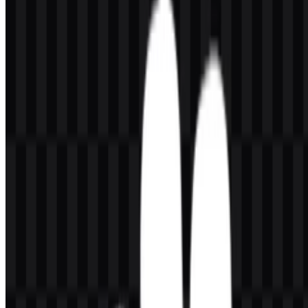
Arti dan Sejarah Logo Micromax
Logo Micromax menggunakan wordmark yang bersih, dibangun di
sekitar nama merek dengan gaya huruf modern dan tegas.
Tipografinya lugas dan sangat mudah dibaca, sehingga cocok untuk
perusahaan teknologi yang bergerak di perangkat seluler dan
elektronik konsumen. Wordmark ini paling erat dikaitkan dengan
tampilan oranye yang kuat, sementara versi hitam dan putih
mendukung berbagai kebutuhan tampilan.
Dalam penggunaan praktis, simbol merek ini tampil sederhana
daripada dekoratif. Kesederhanaan tersebut membantu logo bekerja
di berbagai kemasan produk, layar digital, dan tata letak promosi.
Perlakuan warna juga menjaga identitas tetap mudah dikenali,
terutama saat tanda tampil sebagai ikon atau dalam format ringkas.
Evolusi Logo
Sistem aset saat ini berpusat pada wordmark dan varian ikon yang
serasi dalam tampilan berwarna, hitam, dan putih untuk penggunaan
digital dan cetak yang fleksibel.
Palet Warna Micromax