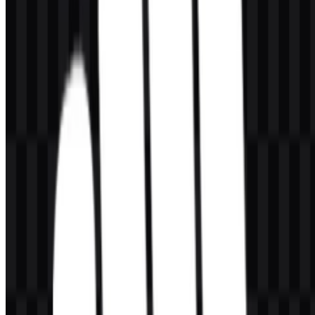
Micromax adalah perusahaan seperti apa?
Micromax adalah merek teknologi dan elektronik konsumen asal
India dengan produk di berbagai perangkat seluler dan elektronik
rumah tangga.
Seperti apa tampilan logo Micromax?
Logo ini adalah wordmark modern dengan gaya yang tegas, lugas,
dan identitas visual berfokus pada warna oranye.
Apakah aset ikon dan wordmark tersedia?
Ya. Set aset yang tersedia mencakup ikon PNG berwarna, logo
PNG berwarna, logo PNG putih, logo PNG hitam, ikon PNG putih,
dan ikon PNG hitam.