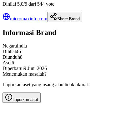
Dinilai 5.0/5 dari 544 vote
micromaxinfo.com
Share Brand
Informasi Brand
Negara
India
Dilihat
46
Diunduh
8
Aset
6
Diperbarui
9 Juni 2026
Menemukan masalah?
Laporkan aset yang usang atau tidak akurat.
Laporkan aset