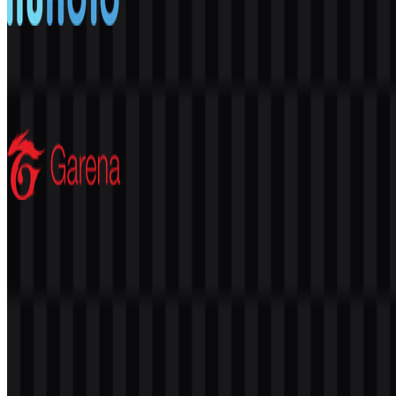
miHoYo
186
32
3 Assets
Garena
291
79
8 Assets
© 2026 ZonaLogo.com - Hosted on
Onidel
.
Alat
Tentang
Kontak
Privasi
Ketentuan
DMCA