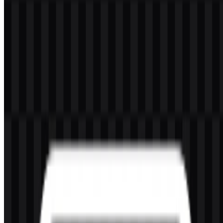
Warna-warna ini sangat efektif dalam logo Nintendo karena
membuat mark tetap tegas, mudah dibaca, dan fleksibel di berbagai
layar, halaman produk, dan aset pemasaran. Dalam praktiknya,
kombinasi merah dan putih tetap paling kuat dikaitkan dengan
identitas visual brand ini.
Pertanyaan yang Sering Diajukan
Apakah saya dapat menggunakan logo Nintendo
untuk keperluan komersial?
Jika Anda berencana menggunakannya untuk keperluan komersial,
Anda sebaiknya meminta izin resmi terlebih dahulu.
Format file apa saja yang tersedia?
Tersedia format PNG dan SVG.
Perusahaan seperti apa Nintendo itu?
Nintendo adalah perusahaan video game dan hiburan asal Jepang
yang mengembangkan konsol, perangkat genggam, perangkat