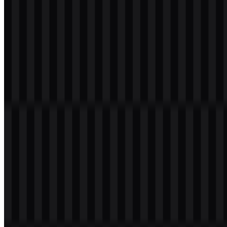
Logo Nintendo PNG praktis untuk penempatan cepat pada konten
web dan presentasi, sementara format Nintendo SVG lebih ideal
untuk tata letak yang skalabel ketika tepi tajam dan reproduksi yang
bersih sangat penting.
Evolusi Logo
Dari sudut pandang branding yang praktis, sistem logo saat ini
berfokus pada pendekatan wordmark yang konsisten, didukung oleh
varian unduhan berwarna, hitam, dan putih untuk berbagai
lingkungan visual.
Palet Warna Nintendo
Palet inti Nintendo sederhana dan sangat mudah dikenali. Warna-
warna yang disediakan mendukung identitas brand dengan kejelasan
dan kontras yang kuat.
Merah #FF0000
— warna utama brand, dikaitkan dengan
energi, kesenangan, dan visibilitas.
Putih #FFFFFF
— digunakan untuk kejelasan, kontras, dan
tampilan yang bersih.
Tomato #FF4040
— nada merah pendukung yang
memperkuat gaya visual hangat brand ini.