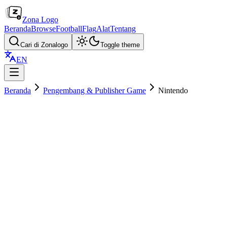
Zona Logo
Beranda
Browse
Football
Flag
Alat
Tentang
Cari di Zonalogo
Toggle theme
EN
Beranda
Pengembang & Publisher Game
Nintendo