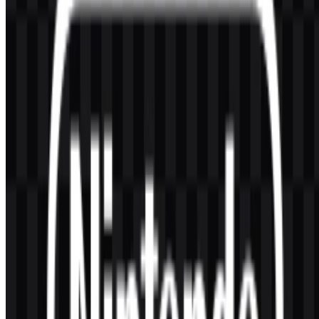
lunak, dan hiburan interaktif yang berfokus pada keluarga.
Apa yang membuat logo Nintendo mudah dikenali?
Wadahnya yang membulat, wordmark yang sederhana, dan tampilan
merah-putih membuatnya sangat mudah dibaca dan langsung
dikenali.
Mengapa varian logo yang dapat diunduh itu
berguna?
Versi SVG berwarna, hitam, dan putih membantu logo
menyesuaikan diri dengan berbagai latar belakang, sementara format
PNG nyaman untuk penggunaan digital yang cepat.