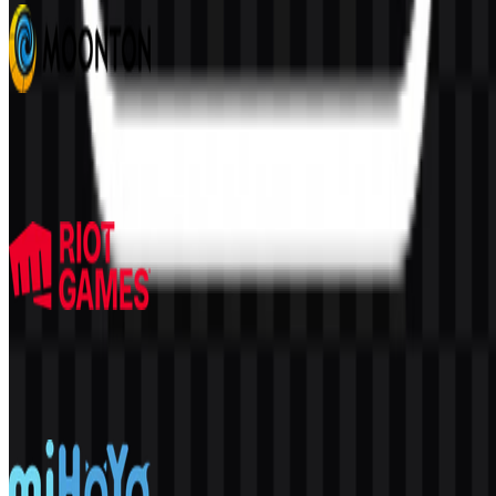
Moonton
295
139
7 Assets
Riot Games
224
117
6 Assets