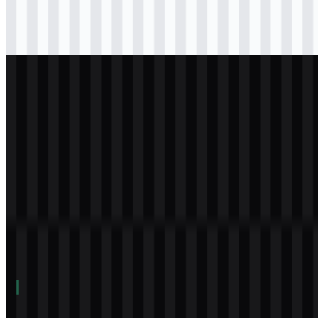
svg
hitam
logo
Download
svg
putih
logo
Download
Daftar Isi
11 bagian