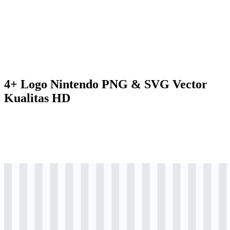
4+ Logo Nintendo PNG & SVG Vector
Kualitas HD
svg
berwarna
logo
Download
svg
berwarna
logo
Download