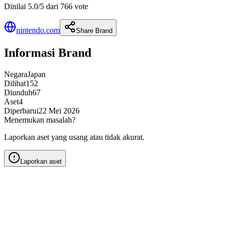
Dinilai 5.0/5 dari 766 vote
nintendo.com
Share Brand
Informasi Brand
Negara
Japan
Dilihat
152
Diunduh
67
Aset
4
Diperbarui
22 Mei 2026
Menemukan masalah?
Laporkan aset yang usang atau tidak akurat.
Laporkan aset