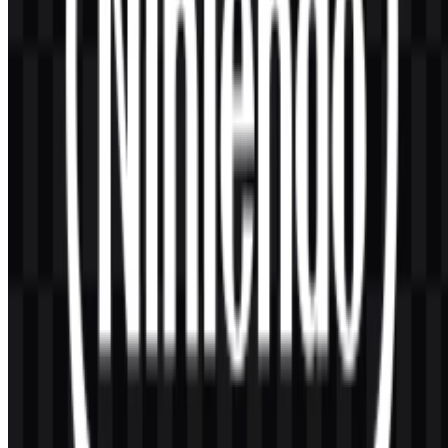
Konten Dibuat oleh AI
Deskripsi ini dibuat oleh AI dan mungkin mengandung
ketidakakuratan.
Lainnya dari Pengembang & Publisher
Game