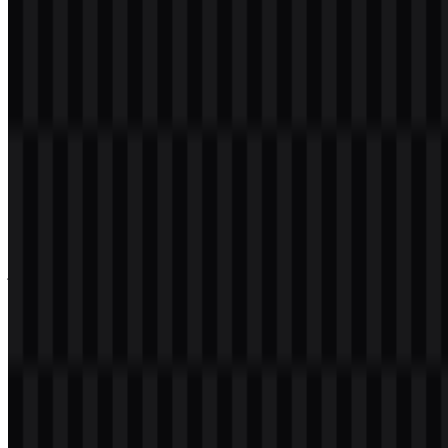
mengunduh logo PNG dengan latar belakang transparan dalam
resolusi tinggi (HD) secara gratis.
Download Logo Nintendo PNG
Silakan pilih file di atas sesuai kebutuhan Anda, lalu tekan tombol
unduh untuk mendapatkan file yang diinginkan:
Nama File
Nintendo
Jenis File
PNG, SVG
Ukuran File
24 KB - 180 KB
Jika Anda mengalami masalah saat mengunduh logo Nintendo atau
jika file yang ditampilkan tidak akurat, Anda dapat
melaporkannya
di sini
.
Set aset yang tersedia mencakup file logo SVG berwarna, hitam,
dan putih, sehingga Anda memiliki opsi fleksibel untuk tata letak
terang dan gelap, penggunaan editorial, serta presentasi bergaya
brand. Logo Nintendo PNG sangat berguna untuk penempatan
cepat, sedangkan versi Nintendo SVG mendukung penggunaan
berbasis vektor yang dapat diskalakan di berbagai aplikasi digital
dan cetak.