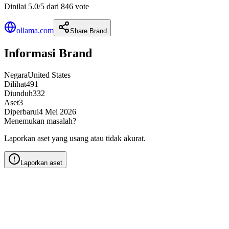
Dinilai 5.0/5 dari 846 vote
ollama.com
Share Brand
Informasi Brand
Negara
United States
Dilihat
491
Diunduh
332
Aset
3
Diperbarui
4 Mei 2026
Menemukan masalah?
Laporkan aset yang usang atau tidak akurat.
Laporkan aset