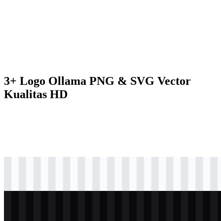
3+ Logo Ollama PNG & SVG Vector
Kualitas HD
svg
hitam
logo
Download
png
terang
icon
Download