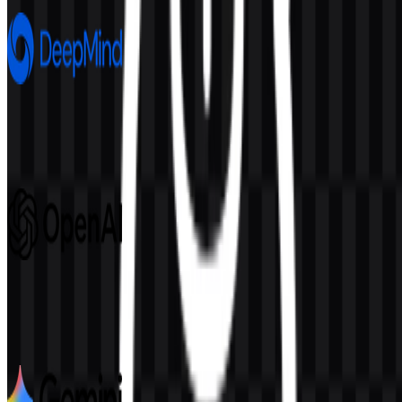
Google DeepMind
692
246
8 Assets
OpenAI
1.1K
562
6 Assets