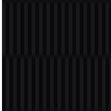
Selamat datang di
Zona Logo
. Anda dapat mengunduh logo Ollama
dalam format PNG dan SVG. Anda juga dapat mengunduh logo
PNG dengan latar belakang transparan dalam resolusi tinggi (HD)
secara gratis.