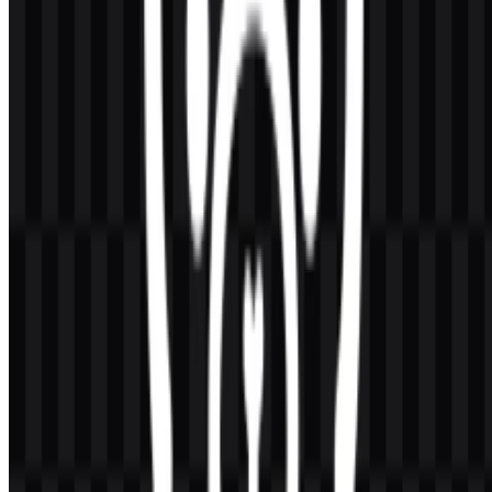
Konten Dibuat oleh AI
Deskripsi ini dibuat oleh AI dan mungkin mengandung
ketidakakuratan.
Lainnya dari Artificial Intelligence