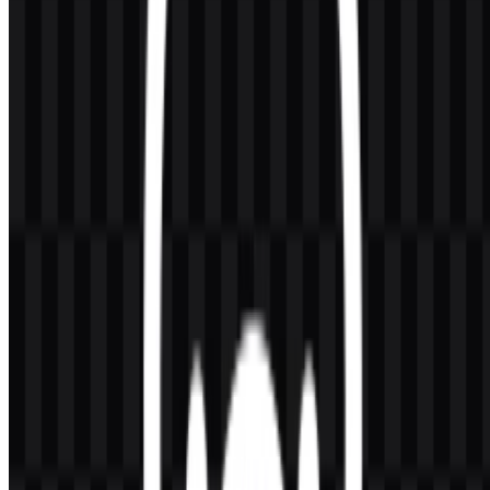
melalui cloud, dengan dukungan kuat untuk alur kerja developer
dan integrasi REST API lokal.
Apa yang membuat logo Ollama khas?
Ikon yang terinspirasi dari llama atau alpaka ini minimalis, ramah,
dan sangat mudah dikenali, terutama dalam ekosistem AI dan alat
developer yang membutuhkan simbol merek ringkas.
Warna apa yang mendefinisikan identitas
visualnya?
Identitas visualnya berpusat pada hitam dan putih, dengan
penggunaan abu-abu atau netral pada antarmuka di beberapa
konteks, sehingga menghasilkan tampilan yang bersih dan praktis di
berbagai aset digital.