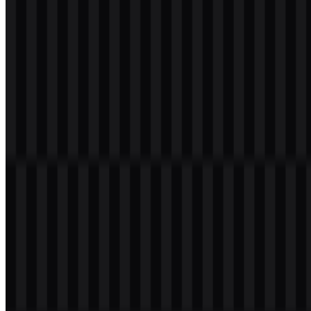
svg
putih
logo
Download
Daftar Isi
11 bagian