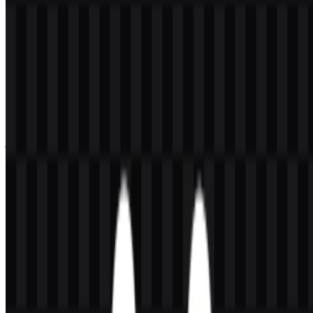
Download Logo Ollama PNG
Silakan pilih file di atas sesuai kebutuhan Anda, lalu tekan tombol
unduh untuk mendapatkan file yang diinginkan:
Nama File
Ollama
Jenis File
PNG, SVG
Ukuran File
18 KB - 210 KB
Jika Anda mengalami masalah saat mengunduh logo Ollama atau
jika file yang ditampilkan tidak akurat, Anda dapat
melaporkannya
di sini
.
Varian aset yang tersedia mencakup ikon PNG terang, logo SVG
putih, dan logo SVG hitam, sehingga memberi developer dan
desainer opsi praktis untuk berbagai antarmuka, set dokumentasi,
dan latar presentasi.
Tentang Ollama
Ollama Inc. adalah perusahaan di balik Ollama, sebuah platform
untuk menjalankan, mengelola, dan menggunakan model bahasa AI
open-weight secara lokal maupun melalui cloud. Platform ini
banyak digunakan oleh developer karena mempermudah