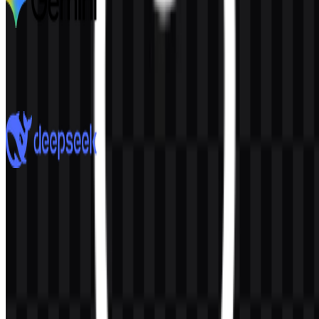
Google Gemini
2.8K
1.9K
7 Assets
DeepSeek
911
613
8 Assets
© 2026 ZonaLogo.com - Hosted on
Onidel
.
Alat
Tentang
Kontak
Privasi
Ketentuan
DMCA