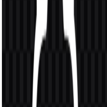
Hitam
#000000
Putih
#FFFFFF
Dalam penggunaan praktis, logo Ollama diuntungkan oleh palet ini
karena ikon tetap mudah dibaca pada ukuran kecil dan perlakuan
monokrom menjaga konsistensi di berbagai aplikasi PNG dan SVG.
Pertanyaan yang Sering Diajukan
Apakah saya boleh menggunakan logo Ollama
untuk keperluan komersial?
Anda sebaiknya meminta izin resmi terlebih dahulu sebelum
menggunakannya secara komersial.
Format file apa saja yang tersedia?
PNG dan SVG.
Apa fungsi Ollama?
Ollama adalah platform untuk menjalankan, mengelola, dan
menggunakan model bahasa open-weight secara lokal maupun