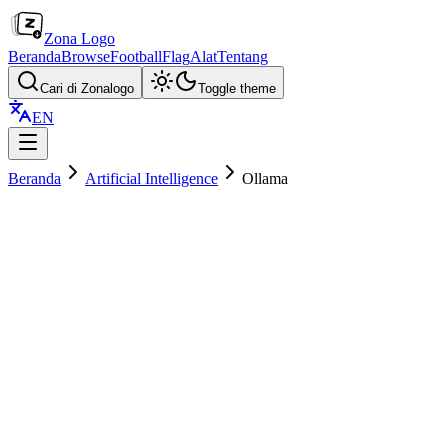
Zona Logo
Beranda
Browse
Football
Flag
Alat
Tentang
Cari di Zonalogo
Toggle theme
EN
Beranda
Artificial Intelligence
Ollama