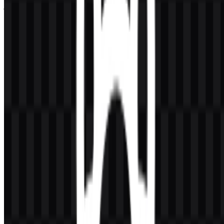
juga sangat baik digunakan sebagai simbol merek mandiri di
aplikasi, repositori, halaman dokumentasi, dan alat model. Karena
merek ini berfokus pada alur kerja LLM lokal, ikon tersebut sangat
efektif dalam konteks berbasis terminal dan model terbuka, di mana
identitas kecil dan bersih harus tetap mudah dibaca.
Evolusi Logo
Sistem aset saat ini cukup sederhana: ikon maskot yang ringkas
didukung format file PNG dan SVG, dengan variasi light, white,
dan black untuk penggunaan yang fleksibel di berbagai antarmuka
dan latar belakang.
Palet Warna Ollama
Palet merek ini sengaja dibuat minimal dan berpusat pada hitam dan
putih, dengan penggunaan abu-abu atau netral pada antarmuka di
beberapa konteks. Sistem monokrom ini mendukung identitas
platform yang mengutamakan developer dan menjaga bahasa visual
tetap adaptif di dokumentasi, GitHub, tampilan terminal, dan layar
produk.
Warna
Hex