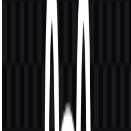
pengunduhan dan menjalankan model seperti Llama, Gemma,
Mistral, Qwen, DeepSeek, dan model terbuka lainnya dari terminal.
Produk ini melayani software developer, AI engineer, data scientist,
peneliti, tim startup, dan pengguna yang peduli privasi yang
menginginkan kontrol lokal, kemampuan offline, serta alur kerja
yang lebih sederhana untuk membangun aplikasi AI. Ollama
umumnya dikaitkan dengan Amerika Serikat, dengan referensi
publik juga mengarah ke Palo Alto, California, sementara beberapa
catatan merek dagang merujuk pada entitas Ollama Inc. di Toronto.
Dalam praktiknya, ini beroperasi sebagai merek AI dan alat
developer asal Amerika Utara dengan audiens developer global.
Arti dan Sejarah Logo Ollama
Logo Ollama menggunakan ikon kepala llama atau alpaka
monokrom yang minimalis sebagai elemen utamanya. Simbol
bergaya maskot ini sederhana, ringkas, dan mudah dikenali di
lingkungan developer yang lebih menekankan kejelasan daripada
detail dekoratif. Karakter visualnya terasa playful tanpa kehilangan
nuansa teknis dan berorientasi infrastruktur yang cocok untuk
runtime AI lokal.
Elemen ini sering dipadukan dengan wordmark “Ollama,” tetapi