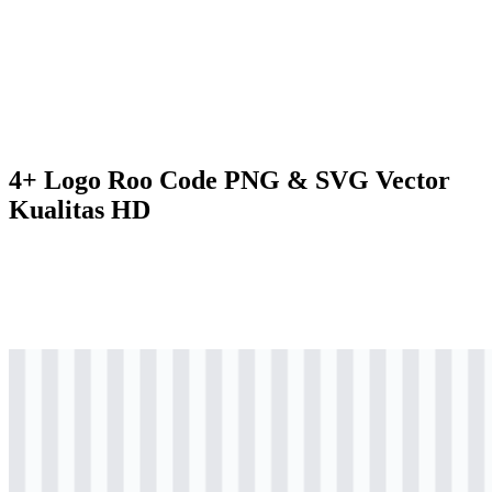
4+ Logo Roo Code PNG & SVG Vector
Kualitas HD
svg
hitam
logo
Download
svg
hitam
icon
Download