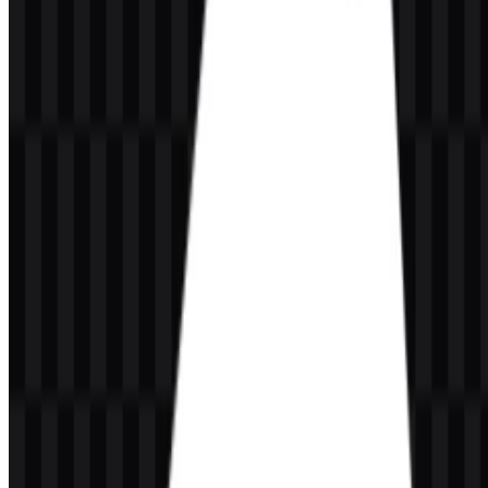
Hitam:
#000000
Varian putih:
tersedia sebagai aset logo dan ikon
Sistem visualnya minimal, mudah disesuaikan, dan
ramah presentasi, sehingga cocok untuk penggunaan
antarmuka maupun daftar brand.
Pertanyaan yang Sering Diajukan
1. Apakah saya dapat menggunakan logo Roo Code
untuk tujuan komersial?
Anda sebaiknya meminta izin resmi sebelum menggunakannya
untuk keperluan komersial. Karena tidak ada detail lisensi yang
disediakan di sini, sebaiknya konfirmasi hak penggunaan dengan
brand atau tinjau ketentuan resminya.
2. Format file apa saja yang tersedia?
Format yang tersedia adalah PNG dan SVG. Format ini berguna
untuk publikasi sehari-hari maupun pekerjaan desain berbasis vektor
yang dapat diskalakan.