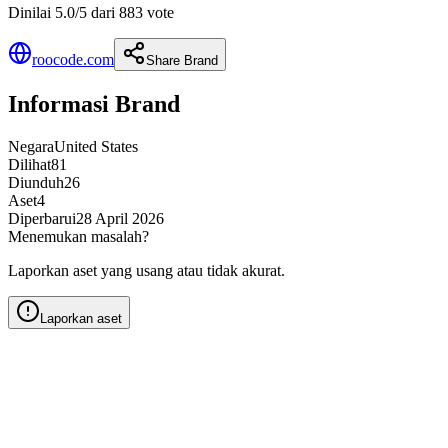
Dinilai 5.0/5 dari 883 vote
roocode.com
Share Brand
Informasi Brand
Negara
United States
Dilihat
81
Diunduh
26
Aset
4
Diperbarui
28 April 2026
Menemukan masalah?
Laporkan aset yang usang atau tidak akurat.
Laporkan aset