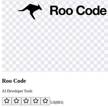
Roo Code
AI Developer Tools
5.0
(
883
)