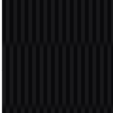
logo PNG dengan latar belakang transparan dalam resolusi tinggi
(HD) secara gratis.
Download Logo Roo Code PNG
Silakan pilih file di atas sesuai kebutuhan Anda, lalu tekan tombol
unduh untuk mendapatkan file yang diinginkan:
Nama File
Roo Code
Jenis File
PNG, SVG
Ukuran File
20 KB - 250 KB
Jika Anda mengalami kendala saat mengunduh logo Roo Code atau
jika file yang ditampilkan tidak akurat, Anda dapat
melaporkannya
di sini
.
Tentang Roo Code
Roo Code
diperkenalkan sebagai asisten pengodean AI open source
untuk pekerjaan serius. Berdasarkan kategori yang diberikan, brand
ini termasuk dalam ruang kecerdasan buatan dan diposisikan sebagai
brand yang berfokus pada pengembang, bukan produk konsumen
umum. Kata-katanya menunjukkan identitas yang praktis dan