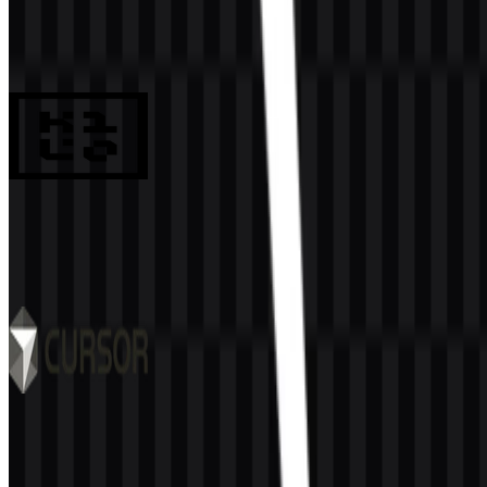
Google Antigravity
1K
700
8 Assets
Kilo Code
135
33
6 Assets
Cursor