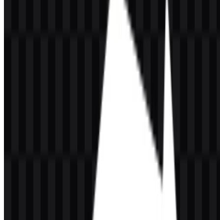
maupun gelap. Dalam branding digital, ini sering menjadi ciri khas
paket identitas yang matang dan siap digunakan.
Bagi pengguna yang mencari versi
Roo Code PNG
, file raster
berguna untuk pratinjau cepat, publikasi konten, dan situasi saat
kompatibilitas perangkat lunak menjadi faktor penting. Untuk
penggunaan yang dapat diskalakan,
Roo Code SVG
tetap menjadi
pilihan yang lebih kuat karena menjaga artwork tetap tajam dalam
tata letak responsif dan antarmuka beresolusi tinggi.
Palet Warna Roo Code
Informasi warna brand yang disediakan terbatas pada
#000000
(Hitam)
. Berdasarkan aset yang tersedia, sistem ini juga mencakup
versi logo dan ikon putih, yang menunjukkan identitas visual
monokrom yang dibangun untuk kontras dan fleksibilitas.
Palet yang sederhana ini konsisten dengan alat pengembang yang
ingin menyampaikan fokus dan profesionalisme. Identitas hitam
putih sering kali sangat efektif dalam konteks open source dan
perangkat lunak karena tetap mudah dibaca di berbagai screenshot
produk, header situs web, halaman repositori, dan antarmuka
aplikasi. Dalam hal ini, palet mendukung fungsi terlebih dahulu,
dekorasi kemudian.