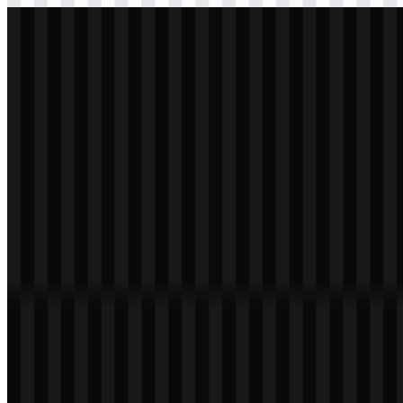
svg
putih
logo
Download
svg
putih
icon
Download
Daftar Isi
11 bagian