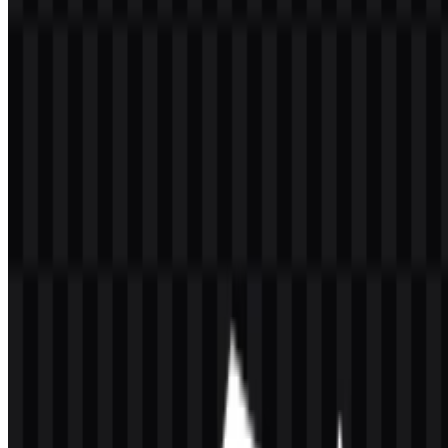
untuk antarmuka perangkat lunak, halaman dokumentasi, repositori,
dan daftar produk. Simbol dan wordmark, baik digunakan terpisah
maupun bersama-sama, harus tetap terbaca dalam konteks UI
berukuran kecil namun tetap kuat saat ditampilkan pada materi
promosi yang lebih besar.
Pilihan kata “serious work” juga memengaruhi nada brand. Ini
menyiratkan identitas yang profesional dan to the point, bukan
estetika yang main-main atau terlalu dekoratif. Karena itu, sistem
visualnya kemungkinan mendapat manfaat dari minimalisme,
kontras tinggi, dan struktur yang lugas. Jika ada simbol, simbol
tersebut harus mendukung pengenalan tanpa menutupi nama inti.
Perkembangan Logo
Tidak ada riwayat versi publik yang disertakan dalam informasi
yang tersedia, sehingga timeline detail tentang desain ulang atau
rebranding tidak dapat dikonfirmasi. Klaim apa pun tentang mark
sebelumnya, penyegaran, atau transisi visual akan bersifat spekulatif.
Yang dapat dipastikan adalah bahwa set aset yang tersedia saat ini
mengarah pada strategi identitas multi-format yang praktis.
Kehadiran varian logo dan ikon hitam serta putih menunjukkan
sistem yang dirancang untuk penempatan fleksibel di latar terang