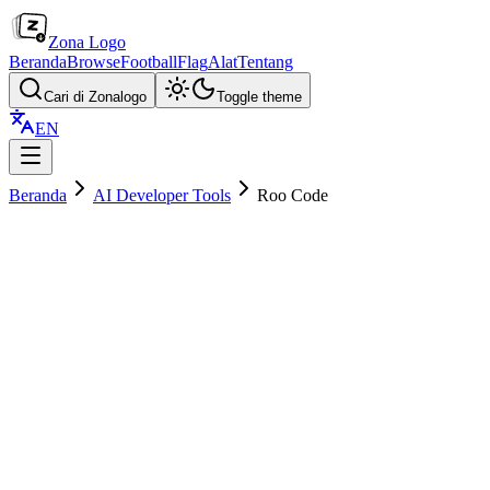
Zona Logo
Beranda
Browse
Football
Flag
Alat
Tentang
Cari di Zonalogo
Toggle theme
EN
Beranda
AI Developer Tools
Roo Code