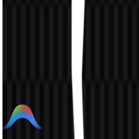
Konten Dibuat oleh AI
Deskripsi ini dibuat oleh AI dan mungkin mengandung
ketidakakuratan.
Lainnya dari AI Developer Tools