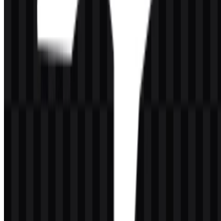
bersih dan praktis, logo Roo Code paling tepat dipahami sebagai
mark monokrom modern untuk asisten pengodean AI. Baik Anda
membutuhkan pratinjau cepat, format vektor yang dapat diskalakan,
atau gambar dengan latar belakang transparan untuk pekerjaan tata
letak, aset yang tersedia dibangun di sekitar kejelasan dan
penggunaan yang fleksibel. Jika Anda sedang menyiapkan halaman
referensi brand atau direktori produk,
Roo Code PNG
dan
Roo
Code SVG
adalah format utama yang perlu ditampilkan, sementara
aset hitam dan putih memperkuat bahasa visual brand yang
sederhana dan teknis.