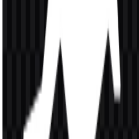
3. Apa yang diwakili oleh logo Roo Code?
Berdasarkan deskripsi yang diberikan, logo ini mewakili asisten
pengodean AI open source yang dibuat untuk pekerjaan serius.
Makna simbolik yang lebih dalam tidak dijelaskan secara publik
dalam materi sumber.
4. Varian aset apa saja yang tersedia untuk brand
ini?
Varian yang tersedia adalah SVG logo hitam, SVG ikon putih, SVG
logo putih, dan SVG ikon hitam. Ini memberi desainer opsi
monokrom yang fleksibel untuk berbagai tata letak dan kondisi latar
belakang.
5. Apakah tipografi atau gaya fontnya
diungkapkan secara resmi?
Tidak ada detail tipografi resmi yang disediakan di sini. Jika brand
ini memiliki perlakuan huruf khusus atau keluarga font tertentu,
informasi tersebut tidak tersedia secara publik dalam sumber yang
diberikan.
Bagi desainer, penulis, dan developer yang mencari identitas yang