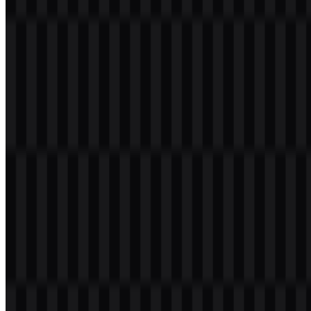
Arti dan Sejarah Logo Strava
Logo Strava menggunakan simbol geometris yang dibentuk dari dua
segitiga, menciptakan huruf "S" abstrak sekaligus menyerupai jalur
atau rute menanjak. Bentuk ini selaras dengan fungsi pelacakan
aktivitas dari merek tersebut, karena secara visual terhubung dengan
gerakan, elevasi, dan kemajuan melalui olahraga.
Wordmark ditampilkan dengan gaya modern dan minimalis,
sehingga identitasnya tetap bersih dan mudah dikenali di antarmuka
aplikasi, situs web, dan aset unduhan. Kombinasi ikon dan
wordmark mendukung penggunaan merek yang ringkas maupun
penuh.
Perkembangan Logo
Sistem aset saat ini mencakup ikon mandiri, wordmark, dan versi
logo lengkap dalam tampilan putih, hitam, dan berwarna untuk
penggunaan yang fleksibel di berbagai tata letak digital dan cetak.
Palet Warna Strava
Warna merek adalah Orange Red, ditampilkan sebagai
#FF4000
.