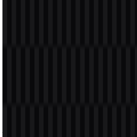
Dalam file logo yang tersedia, warna ini hadir bersama tampilan
putih dan hitam, menciptakan palet sederhana yang menjaga
identitas tetap konsisten di berbagai latar belakang dan konteks
tampilan.
Pertanyaan yang Sering Diajukan
Apakah saya dapat menggunakan logo Strava
untuk keperluan komersial?
Anda sebaiknya meminta izin resmi sebelum menggunakannya
untuk keperluan komersial.
Format file apa saja yang tersedia?
PNG dan SVG.
Seperti apa simbol Strava?
Simbolnya adalah tanda geometris yang dibuat dari dua segitiga
yang membentuk bentuk abstrak seperti huruf S dan menyerupai
jalur atau tanjakan.