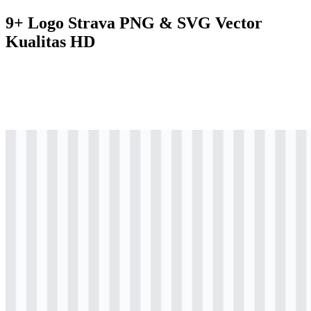
9+ Logo Strava PNG & SVG Vector
Kualitas HD
svg
berwarna
logo
Download
svg
berwarna
icon
Download
svg
berwarna
wordmark
Download
svg
hitam
logo