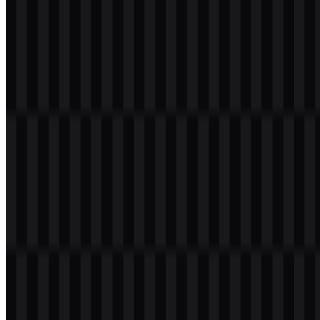
Selamat datang di
Zona Logo
. Anda dapat mengunduh logo Strava
dalam format PNG dan SVG. Anda juga dapat mengunduh logo
PNG dengan latar belakang transparan dalam resolusi tinggi (HD)
secara gratis.
Download Logo Strava PNG
Silakan pilih file di atas sesuai kebutuhan Anda, lalu tekan tombol
unduh untuk mendapatkan file yang diinginkan:
Nama File
Strava
Jenis File
PNG, SVG
Ukuran File
20 KB - 250 KB