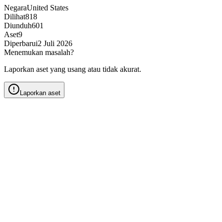
Negara
United States
Dilihat
818
Diunduh
601
Aset
9
Diperbarui
2 Juli 2026
Menemukan masalah?
Laporkan aset yang usang atau tidak akurat.
Laporkan aset