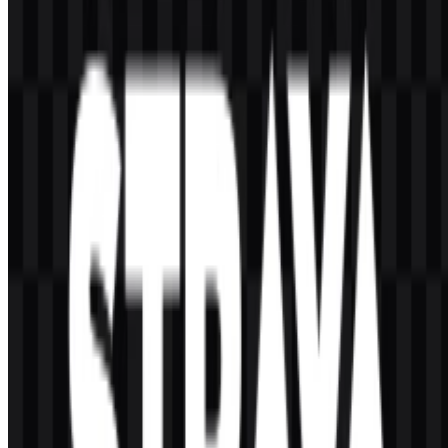
Strava adalah layanan jenis apa?
Ini adalah platform pelacakan kebugaran untuk merekam aktivitas
olahraga dan luar ruangan, meninjau performa, dan terhubung
dengan komunitas atlet.
Warna apa saja yang digunakan dalam identitas
visualnya?
Identitasnya menggunakan Orange Red, putih, dan hitam.