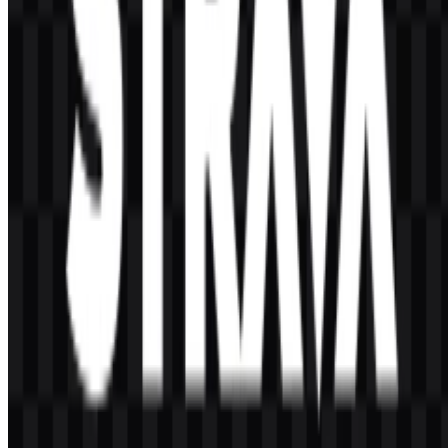
Konten Dibuat oleh AI
Deskripsi ini dibuat oleh AI dan mungkin mengandung
ketidakakuratan.
© 2026 ZonaLogo.com - Hosted on
Onidel
.
Alat
Tentang
Kontak
Privasi
Ketentuan
DMCA