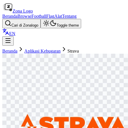
Zona Logo
Beranda
Browse
Football
Flag
Alat
Tentang
Cari di Zonalogo
Toggle theme
EN
Beranda
Aplikasi Kebugaran
Strava