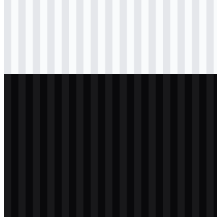
Download
svg
hitam
icon
Download
svg
hitam
wordmark
Download
svg
putih
logo
Download
svg
putih
icon
Download
svg
putih
wordmark
Download