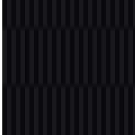
Jika Anda mengalami kendala saat mengunduh logo Strava atau jika
file yang ditampilkan tidak akurat, Anda dapat
melaporkannya di
sini
.
Varian aset yang tersedia mencakup SVG ikon putih, SVG ikon
hitam, SVG ikon berwarna, SVG wordmark hitam, SVG wordmark
putih, SVG wordmark berwarna, SVG logo putih, SVG logo hitam,
dan SVG logo berwarna.
Tentang Strava
Strava adalah platform digital untuk melacak aktivitas olahraga dan
kebugaran, termasuk lari, bersepeda, mendaki, berenang, berjalan
kaki, dan latihan luar ruangan lainnya. Platform ini memungkinkan
pengguna merekam sesi dengan GPS, meninjau data performa,
menyelesaikan tantangan, membagikan pencapaian, dan terhubung
dengan komunitas atlet global.
Platform ini tersedia di perangkat seluler dan web, serta terintegrasi
dengan berbagai smartwatch dan fitness tracker. Strava dikaitkan
dengan Amerika Serikat dan paling tepat dipahami sebagai merek
Sports > Fitness Tracking, bukan layanan media sosial umum atau
layanan kesehatan medis.