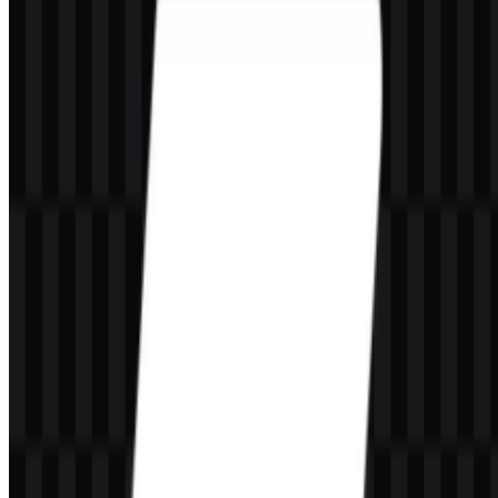
Varian aset yang tersedia mencakup SVG ikon berwarna, SVG logo
berwarna, SVG logo terang, PNG logo putih, PNG logo hitam, dan
PNG ikon putih. Format-format ini memberi fleksibilitas bagi
developer dan desainer untuk dokumentasi, halaman produk,
presentasi, dan berbagai kebutuhan antarmuka.
Tentang Vite
Vite adalah alat build frontend open-source dan web build tool
untuk alur kerja pengembangan modern. Vite digunakan di seluruh
ekosistem JavaScript dan TypeScript untuk menghadirkan dev
server yang cepat, hot module replacement yang responsif, serta
build produksi yang dioptimalkan. Proyek ini dibuat oleh Evan You
dan dikelola oleh Vite Core Team dengan dukungan komunitas
open-source global.
Vite banyak digunakan bersama React, Vue, Svelte, Preact, Solid,
Lit, Vanilla JS, dan framework frontend lainnya. Vite juga menjadi
dasar tooling untuk proyek dan ekosistem seperti Nuxt, SvelteKit,
Astro, Vitest, dan VitePress.
Arti dan Sejarah Logo Vite