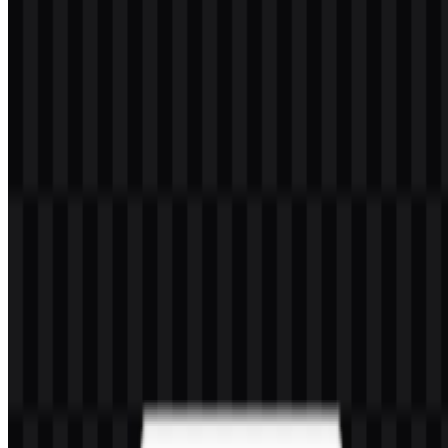
Selamat datang di
Zona Logo
. Anda dapat mengunduh logo Vite
dalam format PNG dan SVG. Anda juga dapat mengunduh logo
PNG dengan latar belakang transparan dalam resolusi tinggi (HD)
secara gratis.
Download Logo Vite PNG
Silakan pilih file di atas sesuai kebutuhan Anda, lalu tekan tombol
download untuk mendapatkan file yang diinginkan:
Nama File
Vite
Tipe File
PNG, SVG
Ukuran File
20 KB - 250 KB
Jika Anda mengalami masalah saat mengunduh logo Vite atau jika
file yang ditampilkan tidak akurat, Anda dapat
melaporkannya di
sini
.