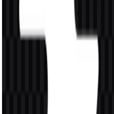
keperluan komersial?
Jika Anda berencana menggunakan logo Vite secara komersial,
sebaiknya minta izin resmi terlebih dahulu sebelum
menggunakannya dalam konteks komersial.
Format file apa saja yang tersedia?
Format file yang tersedia adalah PNG dan SVG.
Apakah Vite adalah framework?
Tidak. Vite adalah alat build frontend dan dev server, bukan
framework UI atau bahasa pemrograman.
Proyek apa saja yang umum menggunakan Vite?
Vite umum digunakan bersama React, Vue, Svelte, Preact, Solid,
Lit, dan juga menjadi bagian dari ekosistem tooling di sekitar Nuxt,
SvelteKit, Astro, Vitest, dan VitePress.