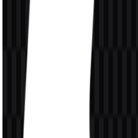
blue, dan putih. Hitam dan putih mendukung kontras yang kuat serta
keterbacaan yang bersih, sementara medium slate blue memberikan
nuansa digital modern yang sesuai untuk tooling developer dan
perangkat lunak open-source.
Warna
Hex
Penggunaan
Teks, antarmuka gelap, dan aplikasi
Hitam
#000000
kontras tinggi
Medium Slate
Aksen utama brand dan warna identitas
#8040FF
Blue
visual
Latar belakang, ruang negatif, dan
Putih
#FFFFFF
aplikasi terang
Pertanyaan yang Sering Diajukan
Untuk apa Vite digunakan?
Vite digunakan untuk pengembangan frontend, terutama untuk
pengembangan lokal yang cepat, hot module replacement, dan build
produksi pada proyek JavaScript dan TypeScript modern.
Apakah saya boleh menggunakan logo Vite untuk