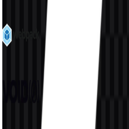
ketidakakuratan.
Lainnya dari Build Tools
webpack
46
4
3 Assets
VoidZero
46
2