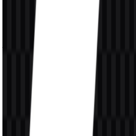
Logo Vite dibangun di sekitar simbol petir yang juga terbaca sebagai
bentuk huruf abstrak. Kombinasi ini sangat selaras dengan peran
brand sebagai alat build yang cepat untuk web. Lambang ini
biasanya ditampilkan sebagai ikon mandiri, dengan wordmark yang
digunakan berdampingan dalam beberapa konteks.
Bahasa visualnya langsung dan teknis: bentuk petir menegaskan
kecepatan, sementara struktur bersudut memberi hubungan yang
jelas dengan tooling frontend dan alur kerja developer. Bagi tim
yang mencari
logo Vite
dalam format praktis, set aset ini mencakup
versi berbasis ikon dan versi logo penuh, sehingga lebih mudah
menyesuaikan tampilan ke berbagai layout dan media. Versi
Vite
SVG
sangat berguna saat dibutuhkan penskalaan yang tajam untuk
dokumentasi, UI, atau desain editorial.
Evolusi Logo
Sistem aset saat ini berpusat pada keluarga simbol dan wordmark
yang konsisten, dengan aplikasi berwarna, terang, putih, dan hitam
yang tersedia untuk berbagai latar belakang dan kebutuhan tampilan.
Palet Warna Vite
Warna brand yang disediakan untuk Vite adalah hitam, medium slate