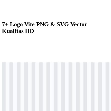
7+ Logo Vite PNG & SVG Vector
Kualitas HD
svg
berwarna
logo
Download
svg
berwarna
icon
Download
png
hitam
logo