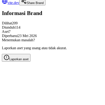
vite.dev
Share Brand
Informasi Brand
Dilihat
209
Diunduh
114
Aset
7
Diperbarui
23 Mei 2026
Menemukan masalah?
Laporkan aset yang usang atau tidak akurat.
Laporkan aset