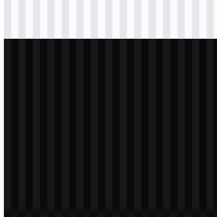
Download
png
hitam
icon
Download
svg
terang
logo
Download
png
putih
logo
Download
png
putih
icon
Download