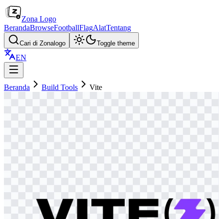
Zona Logo
Beranda
Browse
Football
Flag
Alat
Tentang
Cari di Zonalogo
Toggle theme
EN
Beranda
Build Tools
Vite