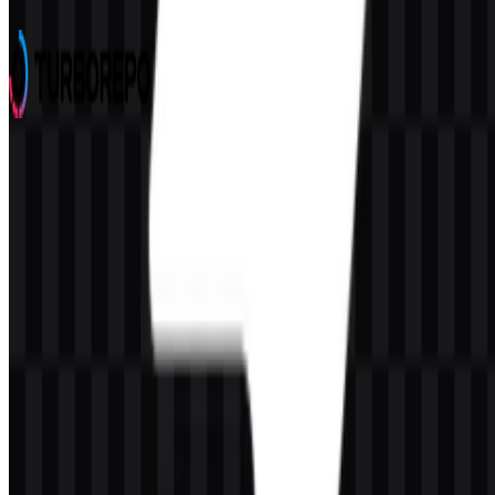
4 Assets
Turborepo
59
17
4 Assets
© 2026 ZonaLogo.com - Hosted on
Onidel
.
Alat
Tentang
Kontak
Privasi
Ketentuan
DMCA