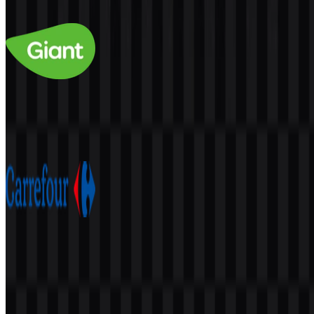
116
29
6 Assets
Giant
59
7
3 Assets
Carrefour
115
43
6 Assets
© 2026 ZonaLogo.com - Hosted on
Onidel
.