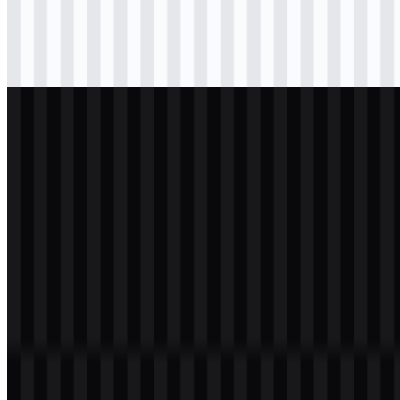
Download
svg
hitam
wordmark
Download
svg
putih
icon
Download
svg
putih
wordmark
Download