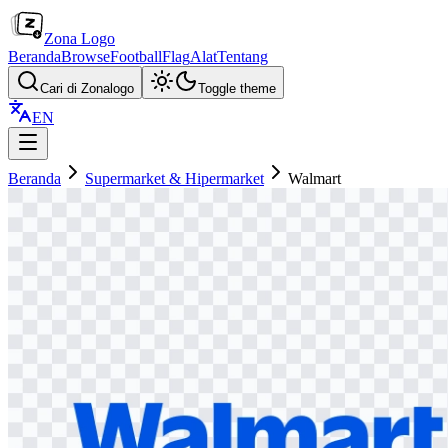
Zona Logo
Beranda
Browse
Football
Flag
Alat
Tentang
Cari di Zonalogo
Toggle theme
EN
Beranda
Supermarket & Hipermarket
Walmart