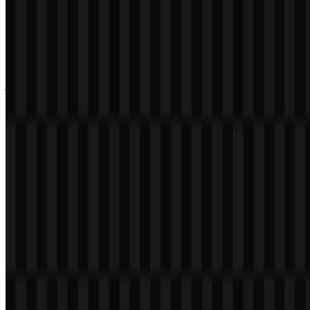
atau Walmart SVG yang tepat untuk berbagai tata letak dan latar
belakang.
Tentang Walmart
Walmart adalah perusahaan ritel multinasional yang mengoperasikan
jaringan besar hypermarket, supermarket, warehouse club, dan
layanan e-commerce. Perusahaan ini menawarkan bahan makanan,
kebutuhan rumah tangga, elektronik, fashion, produk farmasi,
furnitur, produk otomotif, dan kebutuhan sehari-hari, melayani
pembeli mass market, keluarga, rumah tangga, dan usaha kecil.
Perusahaan ini didirikan pada 1962 di Rogers, Arkansas, Amerika
Serikat, oleh Sam Walton dan James “Bud” Walton. Ekosistem
ritelnya mencakup layanan dan sub-brand seperti Walmart
Supercenter, Walmart Grocery, Sam’s Club, Walmart Marketplace,
Walmart+, dan Walmart Pharmacy. Sebagai platform ritel, Walmart
menggabungkan operasi toko fisik berskala besar dengan belanja
online dan layanan ritel konsumen.
Arti dan Sejarah Logo Walmart
Logo Walmart menggunakan wordmark biru yang dipadukan
dengan simbol percikan atau sinar matahari berwarna kuning yang