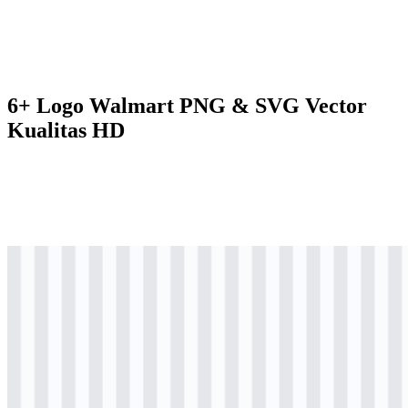
6+ Logo Walmart PNG & SVG Vector
Kualitas HD
svg
berwarna
wordmark
Download
svg
berwarna
icon
Download
svg
hitam
icon