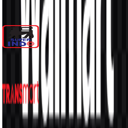
Lainnya dari Supermarket &
Hipermarket
Super Indo
196
96
5 Assets
Transmart