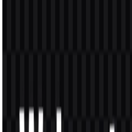
Format file apa saja yang tersedia?
Format file yang tersedia adalah PNG dan SVG.
Seperti apa simbol Walmart?
Simbolnya berupa percikan atau sinar matahari yang dibuat dari
enam elemen sederhana dan diposisikan di samping wordmark.
Apa yang diwakili merek ini secara visual?
Identitas visualnya memadukan papan nama biru dengan percikan
kuning untuk menciptakan tanda ritel yang sederhana, ramah, dan
mudah dikenali di berbagai titik kontak.
Siapa pendiri Walmart?
Walmart didirikan oleh Sam Walton dan James “Bud” Walton.