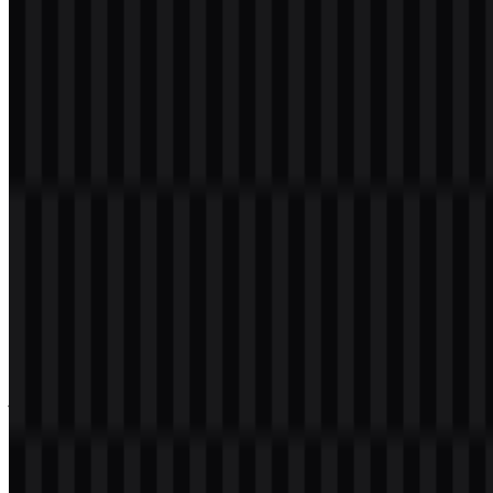
Selamat datang di
Zona Logo
. Anda dapat mengunduh logo
Walmart dalam format PNG dan SVG. Anda juga dapat mengunduh
logo PNG dengan latar belakang transparan dalam resolusi tinggi
(HD) secara gratis.
Download Logo Walmart PNG
Silakan pilih file di atas sesuai kebutuhan Anda, lalu tekan tombol
unduh untuk mendapatkan file yang diinginkan:
Nama File
Walmart
Jenis File
PNG, SVG
Ukuran File
18 KB - 220 KB
Jika Anda mengalami kendala saat mengunduh logo Walmart atau
jika file yang ditampilkan tidak akurat, Anda dapat
melaporkannya
di sini
.
Aset yang tersedia mencakup versi berwarna, hitam, putih, ikon, dan
wordmark, sehingga memudahkan Anda memilih file Walmart PNG