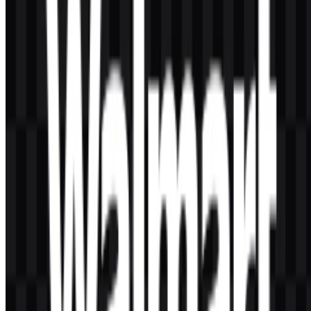
Konten Dibuat oleh AI
Deskripsi ini dibuat oleh AI dan mungkin mengandung
ketidakakuratan.