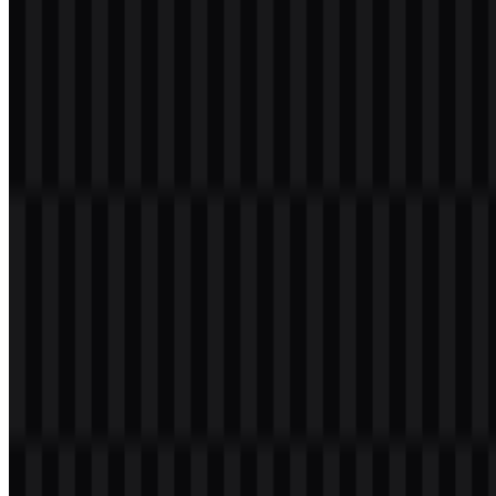
ditempatkan di sebelah kanan nama. Logo ini sederhana, langsung,
dan mudah dikenali pada papan nama toko, antarmuka digital,
kemasan, dan lingkungan berbasis aplikasi. Kombinasi wordmark
dan simbol yang digunakan saat ini mendukung kehadiran ritel
Walmart dalam skala besar sambil menjaga identitas tetap bersih dan
sangat mudah dibaca.
Percikan tersebut dibangun dari enam elemen sederhana yang
menyerupai sinar atau kelopak. Secara visual, elemen ini berfungsi
sebagai simbol merek ringkas yang cocok ditempatkan di samping
wordmark dan juga dapat digunakan sebagai ikon mandiri. Dalam
penggunaan praktis, hal ini membuat logo Walmart fleksibel di
berbagai etalase toko, pengalaman seluler, dan aplikasi format kecil
ketika wordmark penuh belum tentu menjadi pilihan terbaik.
Evolusi Logo
Sistem aset saat ini berpusat pada wordmark biru dan percikan
kuning, dengan versi berwarna, hitam, putih, ikon, dan wordmark
yang dapat diunduh untuk berbagai kebutuhan desain.
Palet Warna Walmart
Palet visual ini menggunakan warna biru Walmart, kuning, dan