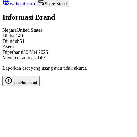
walmart.com
Share Brand
Informasi Brand
Negara
United States
Dilihat
146
Diunduh
51
Aset
6
Diperbarui
30 Mei 2026
Menemukan masalah?
Laporkan aset yang usang atau tidak akurat.
Laporkan aset