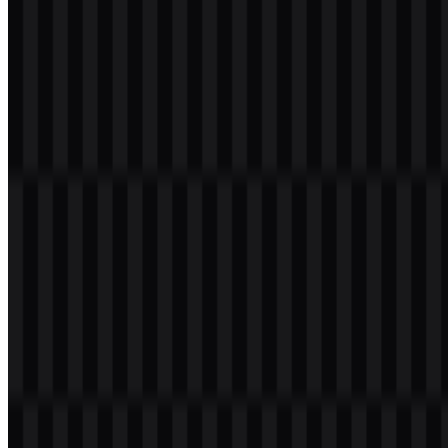
putih. Wordmark biru menciptakan kesan tepercaya dan stabil,
sementara percikan kuning menambah kehangatan dan kesan ramah.
Putih digunakan sebagai warna netral pendukung, terutama untuk
ruang yang bersih dan tampilan dengan kontras tinggi.
Warna
Hex
Penggunaan
Biru Walmart
#0040FF
Wordmark dan warna utama merek
Oranye
#FFC040
Simbol percikan atau aksen
Palet ini sangat cocok untuk lingkungan ritel karena menjaga
identitas tetap mudah dibaca dari kejauhan dan adaptif di berbagai
aplikasi digital maupun cetak. File Walmart SVG sangat berguna
ketika logo harus tetap tajam di berbagai tata letak responsif, papan
signage, dan sistem desain berbasis vektor.
Pertanyaan yang Sering Diajukan
Apakah saya dapat menggunakan logo Walmart
untuk tujuan komersial?
Jika Anda berencana menggunakan merek ini untuk kepentingan
komersial, sebaiknya mintalah izin resmi terlebih dahulu.