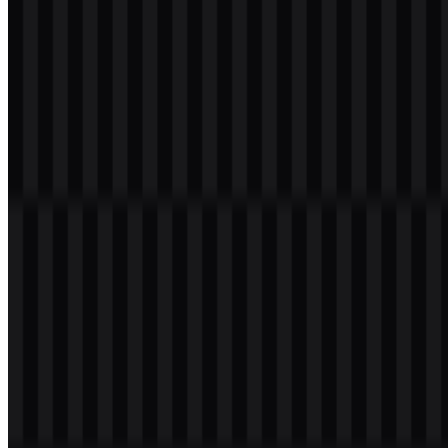
dalam format PNG dan SVG. Anda juga dapat mengunduh logo
PNG dengan latar belakang transparan dalam resolusi tinggi (HD)
secara gratis.
Download Logo Azure PNG
Silakan pilih file di atas sesuai kebutuhan Anda, lalu tekan tombol
unduh untuk mendapatkan file yang diinginkan:
Nama File
Azure
Jenis File
PNG, SVG
Ukuran File
24 KB - 180 KB
Jika Anda mengalami masalah saat mengunduh logo Azure atau jika
file yang ditampilkan tidak akurat, Anda dapat
melaporkannya di
sini
.
Tentang Azure
Azure adalah platform komputasi awan milik Microsoft, yang
dibangun untuk membantu pengguna membangun, mengelola, dan
menerapkan perangkat lunak di seluruh jaringan global yang sangat