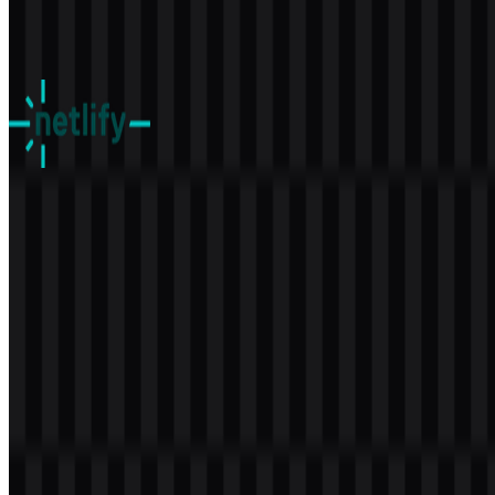
578
392
5 Assets
Netlify
159
52
8 Assets
© 2026 ZonaLogo.com - Hosted on
Onidel
.
Alat
Tentang
Kontak
Privasi
Ketentuan
DMCA