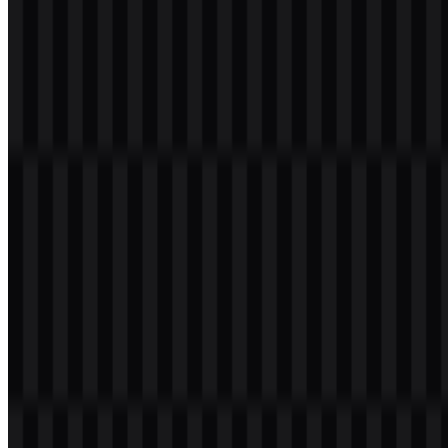
bernuansa sejuk dan berorientasi teknologi, dibangun dari tiga nilai
pasti: Turquoise (#40C0FF), Light Sea Green (#0080C0), dan
Midnight Blue (#004080). Ketiganya menghasilkan identitas visual
berlapis yang terasa terstruktur, kredibel, dan digital-native. Nuansa
turquoise menambah kecerahan dan kesan ramah, Light Sea Green
memperkuat nuansa cloud modern, dan Midnight Blue memberi
kedalaman serta wibawa pada palet.
Karena hanya warna-warna inilah yang disetujui dalam data yang
diberikan, semuanya harus dianggap sebagai palet inti ketika
membahas atau mereproduksi merek. Dalam sistem visual yang
dirancang dengan baik, gradasi dari nada biru-hijau yang lebih
terang ke lebih gelap seperti ini dapat membantu menciptakan
hierarki sambil menjaga konsistensi di seluruh ikon, header, elemen
UI, dan grafis presentasi.
Kode
Nama Warna
Peran Visual
Hex
Turquoise
#40C0FF
Aksen cerah dan energi digital
Light Sea
Tona tengah utama untuk
#0080C0
Green
keseimbangan
Midnight Blue
#004080
Tona gelap untuk kontras dan pijakan
Pertanyaan yang Sering Diajukan