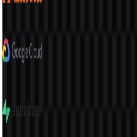
Alibaba Cloud
257
80
8 Assets
Google Cloud
313
174
9 Assets
Supabase