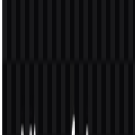
Apakah saya boleh menggunakan logo Azure untuk
keperluan komersial?
Anda sebaiknya meminta izin resmi sebelum menggunakannya
secara komersial. Aset merek dapat dilindungi, dan persyaratan
persetujuan dapat berbeda tergantung pada konteks dan
penggunaannya.
Format file apa saja yang tersedia?
Format file yang tersedia adalah PNG dan SVG. PNG berguna
untuk penempatan digital standar, sedangkan SVG ideal untuk
penggunaan vector yang dapat diskalakan.
Apa arti simbol Azure?
Informasi yang disediakan tidak secara eksplisit mendefinisikan
makna simbolis untuk emblem tersebut. Namun, peran visualnya
adalah merepresentasikan platform cloud Microsoft dan mendukung
pengenalan di berbagai lingkungan digital.
Mengapa format SVG penting untuk merek ini?