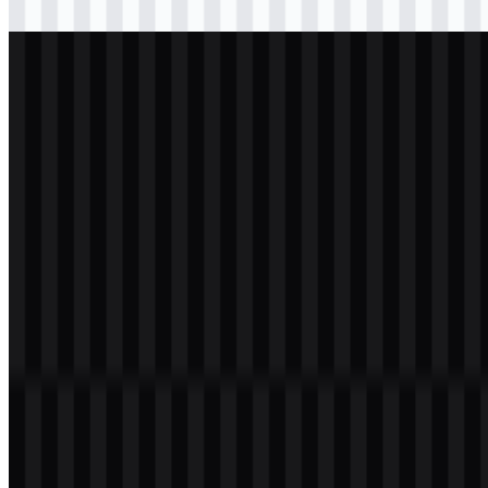
Download
png
putih
logo
Download
png
putih
wordmark
Download
Daftar Isi
11 bagian