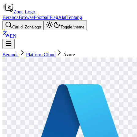
Zona Logo
Beranda
Browse
Football
Flag
Alat
Tentang
Cari di Zonalogo
Toggle theme
EN
Beranda
Platform Cloud
Azure