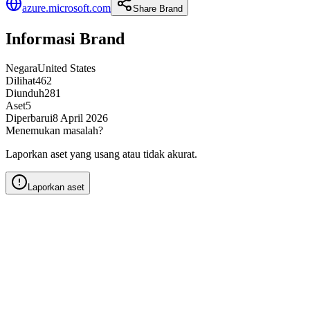
azure.microsoft.com
Share Brand
Informasi Brand
Negara
United States
Dilihat
462
Diunduh
281
Aset
5
Diperbarui
8 April 2026
Menemukan masalah?
Laporkan aset yang usang atau tidak akurat.
Laporkan aset