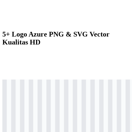
5+ Logo Azure PNG & SVG Vector
Kualitas HD
svg
berwarna
logo
Download
svg
hitam
logo
Download
svg
hitam
wordmark