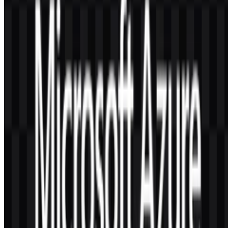
SVG bernilai karena menjaga simbol merek tetap tajam pada ukuran
apa pun. Hal ini membuatnya praktis untuk antarmuka, presentasi,
dan aplikasi lain yang memerlukan skalabilitas tajam.
Bagaimana nama merek Azure berubah dari waktu
ke waktu?
Menurut deskripsi yang diberikan, merek ini dimulai sebagai
Windows Azure dan kemudian menjadi Microsoft Azure pada 25
Maret 2013. Perubahan nama ini mencerminkan identitas merek
yang lebih luas dan terhubung dengan platform cloud Microsoft.