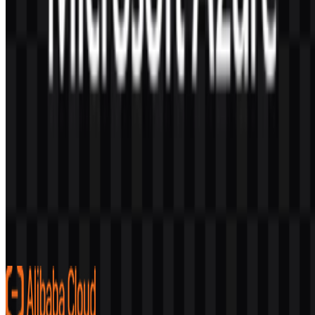
Konten Dibuat oleh AI
Deskripsi ini dibuat oleh AI dan mungkin mengandung
ketidakakuratan.
Lainnya dari Platform Cloud