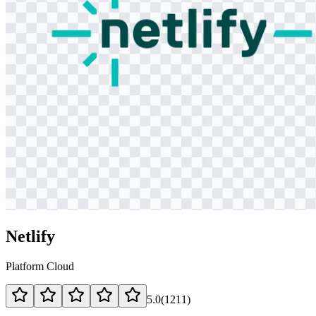
Netlify
Platform Cloud
5.0
(
1211
)