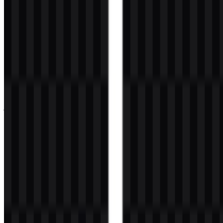
tersebut, emblem resmi ini lebih menekankan kepercayaan,
kejelasan, dan pengenalan di dalam ekosistem teknis daripada
penceritaan dekoratif.
Untuk platform cloud, desain logo biasanya bekerja pada dua level.
Pertama, logo harus tetap terbaca pada ukuran kecil di header
produk, tab browser, dan avatar media sosial. Kedua, logo harus
dapat diskalakan dengan baik di halaman mitra, dokumentasi, dan
aset pemasaran. Ketersediaan aset format vector sangat bernilai
karena menjaga tepi tetap tajam dan proporsi tetap konsisten di
semua penggunaan. Secara praktis, simbol brand yang kuat untuk
jenis perusahaan ini seharusnya terasa stabil, modern, dan mudah
direproduksi.
Logo merek developer yang paling efektif biasanya
adalah yang tetap sederhana, mudah dikenali, dan
fleksibel di berbagai antarmuka, lencana, serta sistem
konten.
Evolusi Logo
Tahapan rebranding atau tanggal desain ulang historis yang spesifik
tidak disediakan dalam materi sumber, sehingga evolusi logo yang
tepat tidak dapat dikonfirmasi di sini. Yang dapat dikatakan adalah