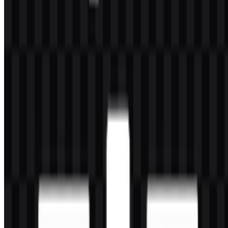
Format yang tersedia adalah PNG dan SVG.
Apa yang diwakili oleh simbol merek Netlify?
Sumber tidak memberikan arti resmi untuk simbol tersebut.
Berdasarkan layanan perusahaan, simbol ini berfungsi sebagai
penanda visual untuk platform cloud yang berfokus pada build,
deploy, dan pengiriman web serverless.
Apakah logo Netlify cocok untuk penggunaan
digital yang skalabel?
Ya. Versi SVG sangat berguna karena aset format vector dapat
diskalakan dengan rapi untuk situs web, antarmuka, dan materi
presentasi tanpa kehilangan ketajaman.
Apa yang membuat identitas visual ini cocok untuk
developer?
Identitasnya selaras dengan produk teknis: dirancang agar jelas,
ringkas, dan adaptif di berbagai alur kerja berbasis Git, dokumentasi,
dan permukaan produk digital.