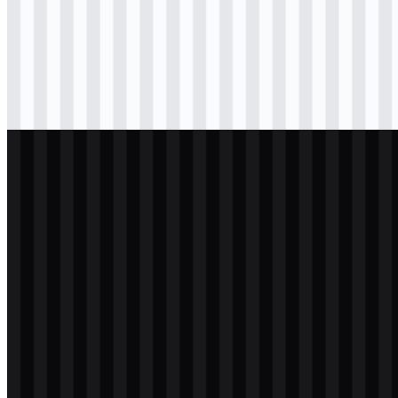
png
hitam
logo
Download
png
hitam
icon
Download
svg
terang
logo
Download
svg
terang
icon
Download
png
putih
logo
Download
png
putih
icon
Download