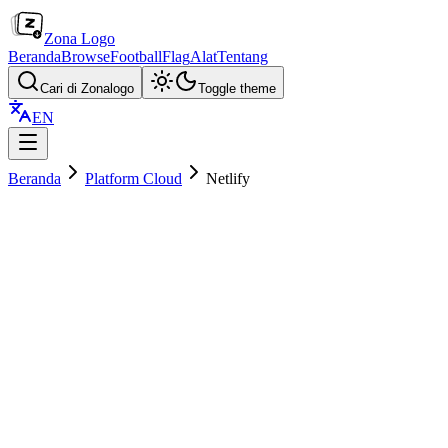
Zona Logo
Beranda
Browse
Football
Flag
Alat
Tentang
Cari di Zonalogo
Toggle theme
EN
Beranda
Platform Cloud
Netlify