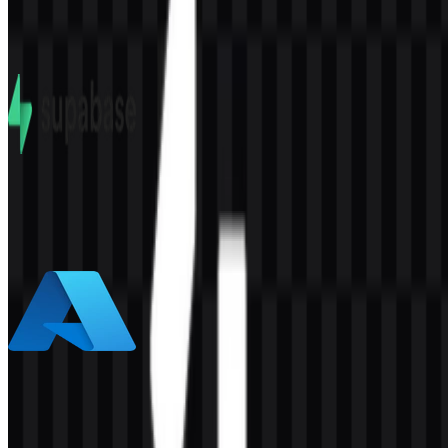
315
175
9 Assets
Supabase
585
399
5 Assets
Azure
465
283