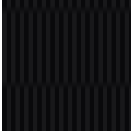
bersih untuk presentasi atau
Netlify SVG
yang skalabel untuk
sistem desain, identitas visual brand ini memang dirancang untuk
penggunaan digital-first.
Download Logo Netlify PNG
Silakan pilih file di atas sesuai kebutuhan Anda, lalu tekan tombol
unduh untuk mendapatkan file yang diinginkan:
Nama File
Netlify
Jenis File
PNG, SVG
Ukuran File
20 KB - 250 KB
Jika Anda mengalami masalah saat mengunduh logo Netlify atau
jika file yang ditampilkan tidak akurat, Anda dapat
melaporkannya
di sini
.
Tentang Netlify
Netlify adalah perusahaan cloud computing yang menawarkan
platform pengembangan untuk aplikasi web dan situs dinamis.
Platformnya mencakup layanan build, deploy, dan backend
serverless, yang membantu tim mengubah file sumber yang