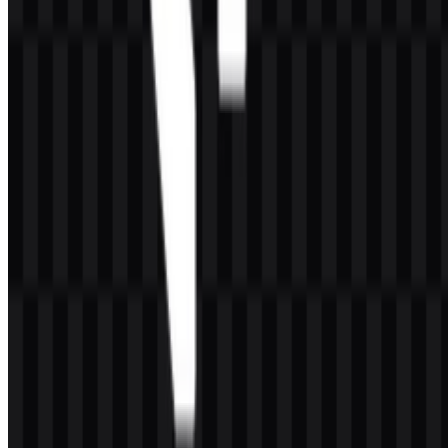
Untuk aplikasi brand, palet ini cocok digunakan pada komponen
antarmuka, ikonografi, area aksen, dan tata letak editorial. Saat
dipadukan dengan ruang putih, warna-warna ini membantu logo
tetap tajam dan mudah dibaca. Karena hanya warna-warna ini yang
disediakan, tidak ada nilai palet tambahan yang boleh diasumsikan.
Warna
Hex
Peran Visual
Teal Gelap
#004040
Fondasi, stabilitas, kedalaman
Teal Cerah
#00C0C0
Aksen, energi, penekanan digital
Pertanyaan yang Sering Diajukan
Apakah saya dapat menggunakan logo Netlify
untuk keperluan komersial?
Itu tergantung pada aturan penggunaan yang berlaku. Langkah
paling aman adalah meminta izin resmi atau meninjau pedoman
merek yang dipublikasikan sebelum menggunakannya secara
komersial.
Format file apa saja yang tersedia?