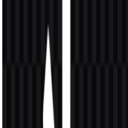
bahwa identitas Netlify kemungkinan dibentuk oleh kebutuhan
platform yang hidup di lingkungan digital. Karena layanan
perusahaan berfokus pada build, deploy, fungsi backend, plugin,
dan API, sistem visualnya wajar jika harus tetap adaptif di berbagai
permukaan perangkat lunak dan jenis file.
Dalam istilah branding, evolusi untuk platform cloud sering kali
berarti penyempurnaan, bukan perubahan besar-besaran. Biasanya
ini mencakup skalabilitas yang lebih baik, kontras yang lebih kuat,
jarak wordmark yang lebih jelas, atau aturan penggunaan yang lebih
konsisten. Baik dilihat di footer situs web, daftar marketplace
aplikasi, maupun panduan teknis, emblem harus mempertahankan
pengenalan inti yang sama sambil menyesuaikan standar antarmuka
yang terus berubah.
Palet Warna Netlify
Warna merek yang disediakan berpusat pada dua tone:
#004040
dan
#00C0C0
. Keduanya menciptakan palet yang bersih, berorientasi
teknologi, dan terasa terstruktur serta modern. Tone yang lebih gelap
memberi kesan kedalaman dan stabilitas, sementara tone yang lebih
cerah menghadirkan aksen digital yang lebih energik. Jika
digunakan secara tepat, pasangan warna ini dapat mendukung
identitas visual yang profesional sekaligus mudah diingat.