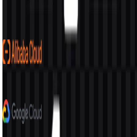
Konten Dibuat oleh AI
Deskripsi ini dibuat oleh AI dan mungkin mengandung
ketidakakuratan.
Lainnya dari Platform Cloud
Alibaba Cloud
261
81
8 Assets
Google Cloud