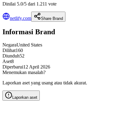
Dinilai 5.0/5 dari 1.211 vote
netlify.com
Share Brand
Informasi Brand
Negara
United States
Dilihat
160
Diunduh
52
Aset
8
Diperbarui
12 April 2026
Menemukan masalah?
Laporkan aset yang usang atau tidak akurat.
Laporkan aset