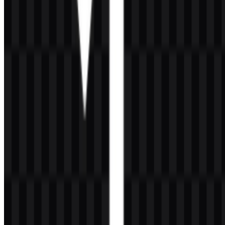
5 Assets
© 2026 ZonaLogo.com - Hosted on
Onidel
.
Alat
Tentang
Kontak
Privasi
Ketentuan
DMCA