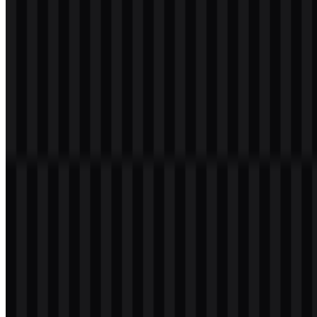
Selamat datang di
Zona Logo
. Anda dapat mengunduh logo Netlify
dalam format PNG dan SVG. Anda juga dapat mengunduh logo
PNG dengan latar belakang transparan dalam resolusi tinggi (HD)
secara gratis.
Logo Netlify
merepresentasikan platform cloud yang dibangun
untuk pengembangan web modern, terutama untuk alur kerja build,
deploy, dan backend serverless. Bagi tim yang bekerja dengan
aplikasi web dan situs dinamis, identitas merek ini berfungsi sebagai
penanda visual yang praktis di dokumentasi, antarmuka produk, dan
materi promosi. Jika Anda membutuhkan aset
Netlify PNG
yang