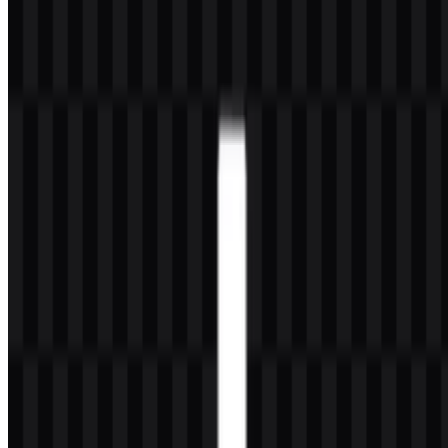
tersimpan di Git menjadi file konten web statis yang disajikan
melalui content delivery network. Netlify Functions menambahkan
perilaku dinamis dan fitur interaktif, sementara plugin dan API
memperluas fungsionalitas untuk proyek web.
Dari sudut pandang strategi merek, posisi tersebut sangat penting.
Perusahaan ini berada di persimpangan infrastruktur, alat bantu
developer, dan pengiriman situs, sehingga identitasnya perlu
menyampaikan kecepatan, keandalan, dan kejelasan teknis. Brand
ini paling tepat dipahami sebagai platform untuk developer, bukan
sebagai merek gaya hidup untuk konsumen, dan hal itu membentuk
cara emblem serta tipografinya diharapkan bekerja di lingkungan
produk dan dokumentasi teknis. Detail publik mengenai tahun
pendirian, kantor pusat, atau perancang desain tidak disertakan
dalam sumber yang diberikan, sehingga fakta-fakta tersebut belum
diketahui di sini.
Arti dan Sejarah Logo Netlify
Identitas visual ini tampak selaras dengan tujuan inti perusahaan:
menyederhanakan perjalanan dari kode yang tersimpan di Git
menjadi situs web yang di-deploy dan disajikan melalui CDN.
Tanpa memberikan klaim simbolis yang tidak didukung, logo ini
dapat dibaca sebagai bagian dari estetika platform developer yang
lebih luas: efisien, modern, dan lahir secara digital. Dalam konteks