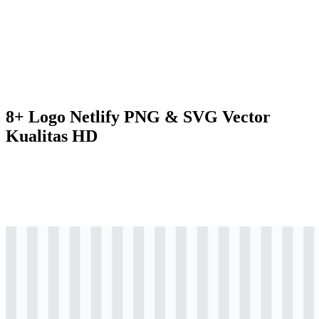
8+ Logo Netlify PNG & SVG Vector
Kualitas HD
svg
berwarna
logo
Download
svg
berwarna
icon
Download