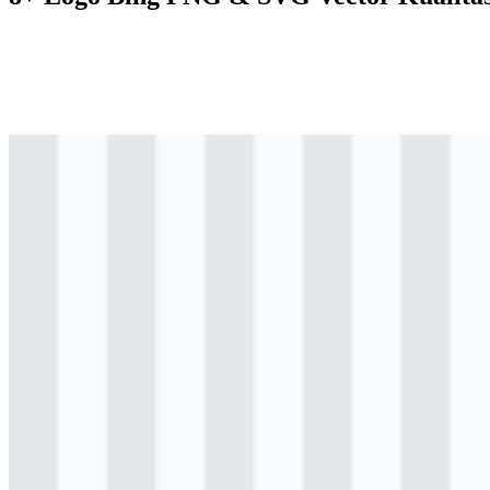
svg
berwarna
icon
Download
svg
berwarna
logo
Download
svg
berwarna
logo
Download
png
hitam
logo
Download
png
hitam
icon