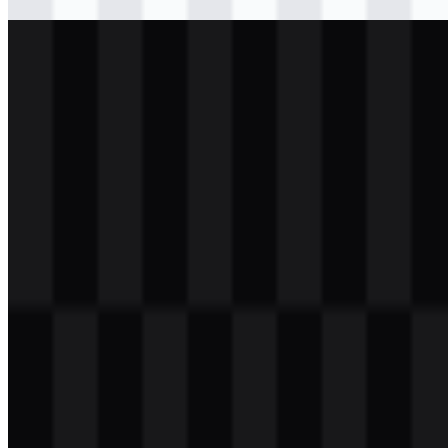
Download
svg
terang
logo
Download
png
putih
logo
Download
png
putih
icon
Download