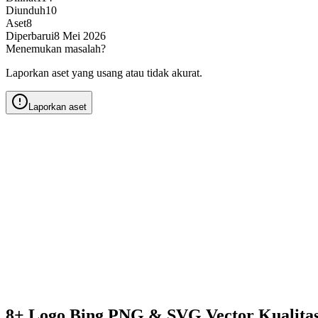
Diunduh
10
Aset
8
Diperbarui
8 Mei 2026
Menemukan masalah?
Laporkan aset yang usang atau tidak akurat.
Laporkan aset
8+ Logo Bing PNG & SVG Vector Kualita