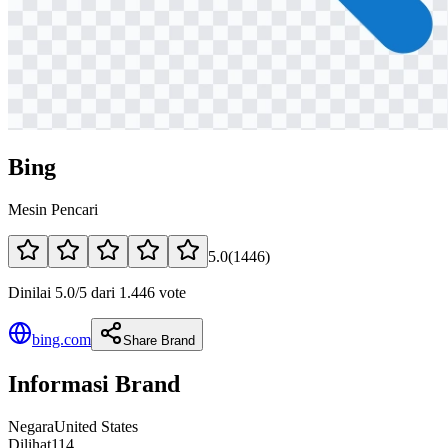
Bing
Mesin Pencari
5.0
(
1446
)
Dinilai 5.0/5 dari 1.446 vote
bing.com
Share Brand
Informasi Brand
Negara
United States
Dilihat
114