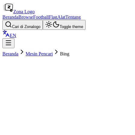
Zona Logo
Beranda
Browse
Football
Flag
Alat
Tentang
Cari di Zonalogo
Toggle theme
EN
Beranda
Mesin Pencari
Bing