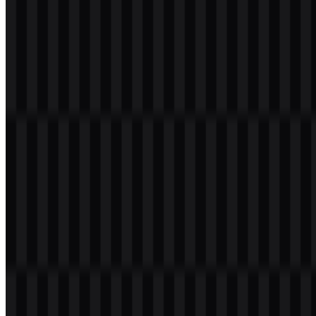
Selamat datang di
Zona Logo
. Anda dapat mengunduh logo Yahoo
dalam format PNG dan SVG. Anda juga dapat mengunduh logo
PNG dengan latar belakang transparan dalam resolusi tinggi (HD)
secara gratis.
Download Logo Yahoo PNG