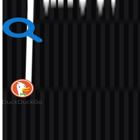
596
361
6 Assets
Bing
115
10
8 Assets
DuckDuckGo
141
25
4 Assets