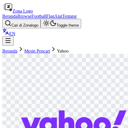
Zona Logo
Beranda
Browse
Football
Flag
Alat
Tentang
Cari di Zonalogo
Toggle theme
EN
Beranda
Mesin Pencari
Yahoo