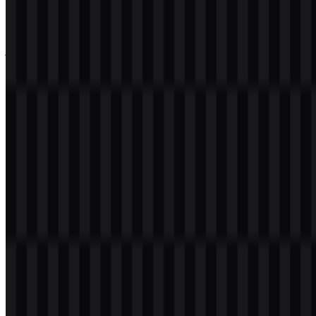
ekspresif. Karena Yahoo mencakup email, berita, keuangan, dan
hiburan, wordmark ini berfungsi baik sebagai simbol merek
serbaguna yang dapat dipadukan secara nyaman dengan berbagai
jenis konten dan antarmuka produk. Aset Yahoo PNG dan Yahoo
SVG yang tersedia mendukung fleksibilitas tersebut dengan
menyesuaikan alur kerja raster dan vektor.
Evolusi Logo
Sistem aset saat ini berpusat pada penyajian wordmark yang bersih
dengan opsi SVG hitam, putih, dan berwarna, sehingga identitasnya
mudah diterapkan di lingkungan digital.
Palet Warna Yahoo
Warna utama merek Yahoo adalah
#8040FF
, yaitu nuansa biru slat
sedang yang mendefinisikan identitas visual modernnya. Warna ini
digunakan bersama putih untuk mendukung kontras, serta hitam
atau aplikasi gelap untuk kebutuhan tampilan alternatif.
Pilihan warna ini membantu membedakan merek dari banyak
platform teknologi dan media yang mengandalkan identitas berbasis
biru. Nuansa ungu memberi logo Yahoo kehadiran yang khas di