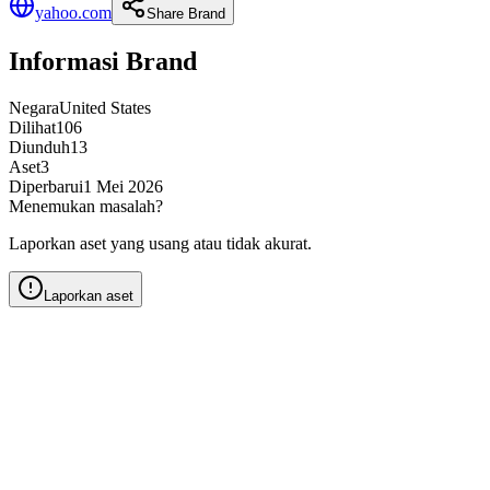
yahoo.com
Share Brand
Informasi Brand
Negara
United States
Dilihat
106
Diunduh
13
Aset
3
Diperbarui
1 Mei 2026
Menemukan masalah?
Laporkan aset yang usang atau tidak akurat.
Laporkan aset