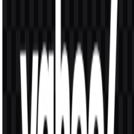
Logo ini berupa wordmark huruf kecil dengan tanda seru, dirancang
sebagai logotype yang bersih dan mudah diingat.
Mengapa logo Yahoo menonjol secara visual?
Wordmark ungu dan tanda seru khasnya membuatnya mudah
dikenali di berbagai produk digital dan penempatan editorial.