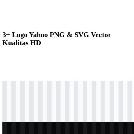
3+ Logo Yahoo PNG & SVG Vector
Kualitas HD
svg
berwarna
logo
Download
svg
hitam
logo
Download
svg
putih
logo