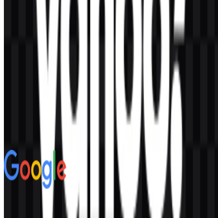
Konten Dibuat oleh AI
Deskripsi ini dibuat oleh AI dan mungkin mengandung
ketidakakuratan.
Lainnya dari Mesin Pencari
Google