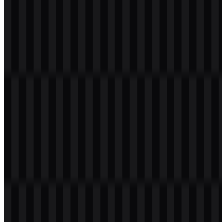
Silakan pilih file di atas sesuai kebutuhan Anda, lalu tekan tombol
unduh untuk mendapatkan file yang diinginkan:
Nama File
Yahoo
Jenis File
PNG, SVG
Ukuran File
18 KB - 240 KB
Jika Anda mengalami masalah saat mengunduh logo Yahoo atau jika
file yang ditampilkan tidak akurat, Anda dapat
melaporkannya di
sini
.
Varian aset yang tersedia mencakup logo SVG hitam, logo SVG
putih, dan logo SVG berwarna, sehingga Anda memiliki opsi
fleksibel untuk berbagai kebutuhan digital dan editorial.
Tentang Yahoo
Yahoo adalah merek layanan internet berbasis di Amerika Serikat
yang berkantor pusat di Sunnyvale, California. Yahoo beroperasi
sebagai portal digital global dan platform media yang menawarkan
Yahoo Mail, Yahoo Search, Yahoo News, Yahoo Finance, Yahoo
Sports, Yahoo Weather, Yahoo Entertainment, serta layanan konten
online lainnya. Perusahaan di balik merek ini adalah Yahoo! Inc.,
dan Apollo Global Management memegang saham mayoritas Yahoo