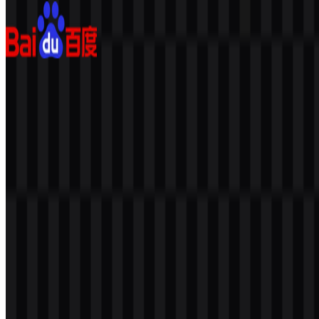
Baidu
121
11
5 Assets
© 2026 ZonaLogo.com - Hosted on
Onidel
.
Alat
Tentang
Kontak
Privasi
Ketentuan
DMCA