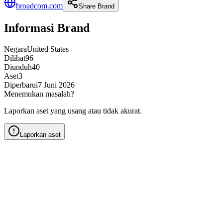
broadcom.com
Share Brand
Informasi Brand
Negara
United States
Dilihat
96
Diunduh
40
Aset
3
Diperbarui
7 Juni 2026
Menemukan masalah?
Laporkan aset yang usang atau tidak akurat.
Laporkan aset