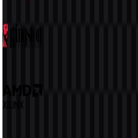
102
37
6 Assets
Kingston
91
41
3 Assets
Xilinx
58
7