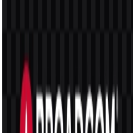
Seperti apa gaya logo Broadcom?
Logo ini adalah wordmark sans-serif modern dengan tampilan yang
bersih, korporat, dan teknis.
Warna apa saja yang digunakan dalam identitas
merek?
Palet yang disediakan mencakup hitam, merah tua, dan putih.