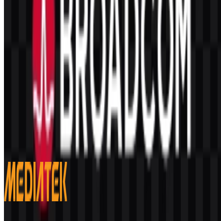
Konten Dibuat oleh AI
Deskripsi ini dibuat oleh AI dan mungkin mengandung
ketidakakuratan.
Lainnya dari Semikonduktor & Chip
MediaTek