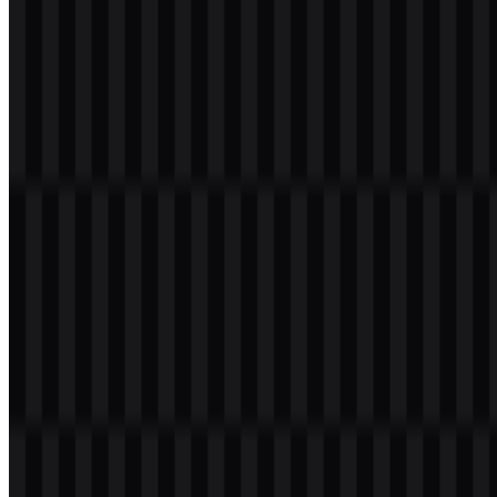
Selamat datang di
Zona Logo
. Anda dapat mengunduh logo
Broadcom dalam format PNG dan SVG. Anda juga dapat
mengunduh logo PNG dengan latar belakang transparan dalam
resolusi tinggi (HD) secara gratis.
Download Logo Broadcom PNG