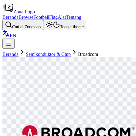
Zona Logo
Beranda
Browse
Football
Flag
Alat
Tentang
Cari di Zonalogo
Toggle theme
EN
Beranda
Semikonduktor & Chip
Broadcom