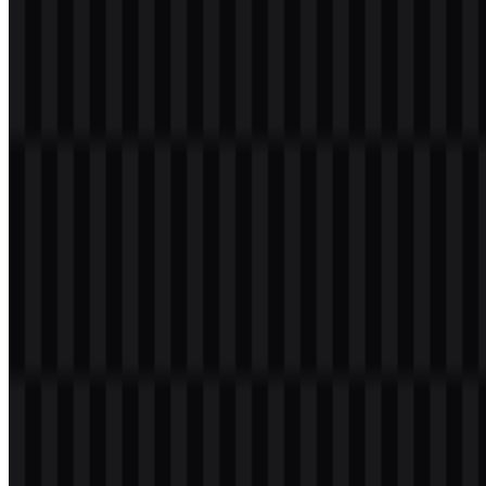
Perkembangan Logo
Sistem aset saat ini berfokus pada tampilan wordmark yang
sederhana, dengan versi SVG berwarna dan versi terang yang
tersedia untuk penggunaan praktis di berbagai latar belakang dan
media.
Palet Warna Broadcom
Palet visual Broadcom ditentukan oleh hitam, merah tua, dan putih.
Wordmark merah tua adalah tampilan yang paling mudah dikenali,
sementara versi hitam dan putih menyediakan alternatif fleksibel
untuk aplikasi yang lebih terang atau lebih gelap.
Warna
Hex
Penggunaan
Wordmark netral atau penggunaan kontras
Hitam
#000000
tinggi
Merah
#C00040
Tampilan wordmark utama pada merek
Tua
Putih
#FFFFFF
Tampilan terang di atas latar gelap
Karena paletnya terbatas dan sangat korporat, logo Broadcom
mempertahankan tampilan yang terkontrol dan teknis di seluruh