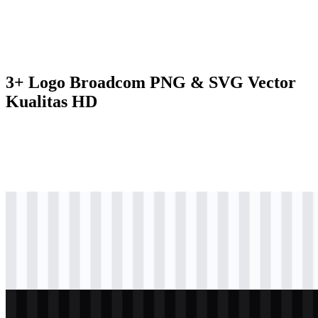
3+ Logo Broadcom PNG & SVG Vector
Kualitas HD
svg
berwarna
logo
Download
svg
berwarna
logo
Download
svg
terang
logo