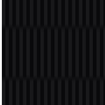
materi mereknya. Format Broadcom PNG sangat praktis saat latar
belakang transparan dibutuhkan untuk presentasi, dokumen, atau
penggunaan web.
Pertanyaan yang Sering Diajukan
Apakah saya dapat menggunakan logo Broadcom
untuk keperluan komersial?
Anda sebaiknya meminta izin resmi sebelum menggunakannya
untuk keperluan komersial.
Format file apa saja yang tersedia?
PNG dan SVG.
Apa yang dilakukan Broadcom?
Broadcom menyediakan semikonduktor dan perangkat lunak
infrastruktur untuk jaringan, pusat data, broadband, nirkabel,
penyimpanan, TI enterprise, keamanan, mainframe, dan lingkungan
cloud.