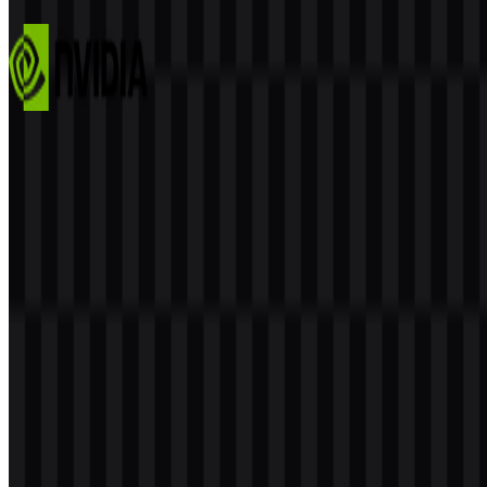
2 Assets
NVIDIA
389
291
9 Assets
© 2026 ZonaLogo.com - Hosted on
Onidel
.
Alat
Tentang
Kontak
Privasi
Ketentuan
DMCA