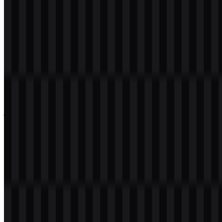
Silakan pilih file di atas sesuai kebutuhan Anda, lalu tekan tombol
unduh untuk mendapatkan file yang diinginkan:
Nama File
Broadcom
Jenis File
PNG, SVG
Ukuran File
18 KB - 240 KB
Set aset yang tersedia mencakup logo SVG berwarna dan logo SVG
versi terang, sehingga logo Broadcom cocok untuk berbagai
penggunaan pada latar belakang dan tata letak yang berbeda.
Jika Anda mengalami masalah saat mengunduh logo Broadcom atau
jika file yang ditampilkan tidak akurat, Anda dapat
melaporkannya
di sini
.
Tentang Broadcom
Broadcom Inc. adalah perusahaan teknologi asal Amerika yang
berfokus pada semikonduktor dan perangkat lunak infrastruktur.
Bisnisnya mencakup chip jaringan, konektivitas nirkabel,
broadband, penyimpanan, perangkat lunak enterprise, keamanan
siber, perangkat lunak mainframe, dan infrastruktur cloud.
Perusahaan ini melayani lingkungan pusat data, TI enterprise,