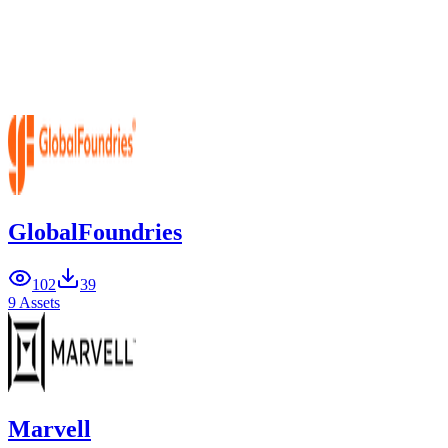
GlobalFoundries
102
39
9 Assets
Marvell