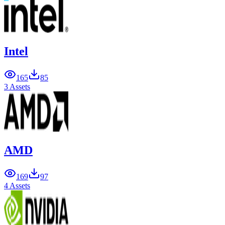
Intel
165
85
3 Assets
AMD
169
97
4 Assets