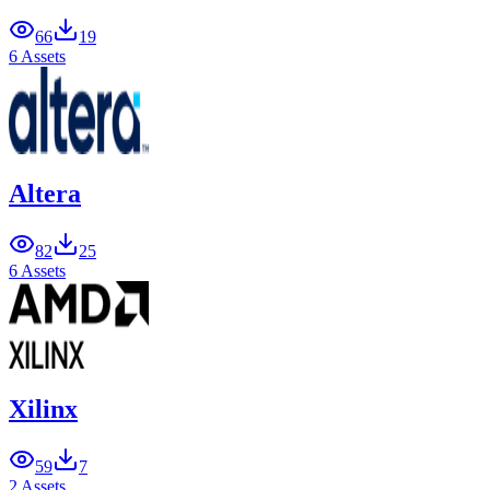
66
19
6 Assets
Altera
82
25
6 Assets
Xilinx
59
7
2 Assets