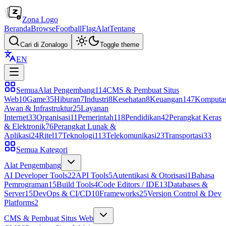
Zona Logo
Beranda
Browse
Football
Flag
Alat
Tentang
Cari di Zonalogo
Toggle theme
EN
Semua
Alat Pengembang
114
CMS & Pembuat Situs
Web
10
Game
35
Hiburan
7
Industri
8
Kesehatan
8
Keuangan
147
Komputas
Awan & Infrastruktur
25
Layanan
Internet
33
Organisasi
11
Pemerintah
118
Pendidikan
42
Perangkat Keras
& Elektronik
76
Perangkat Lunak &
Aplikasi
24
Ritel
17
Teknologi
113
Telekomunikasi
23
Transportasi
33
Semua Kategori
Alat Pengembang
AI Developer Tools
22
API Tools
5
Autentikasi & Otorisasi
1
Bahasa
Pemrograman
15
Build Tools
4
Code Editors / IDE
13
Databases &
Server
15
DevOps & CI/CD
10
Frameworks
25
Version Control & Dev
Platforms
2
CMS & Pembuat Situs Web