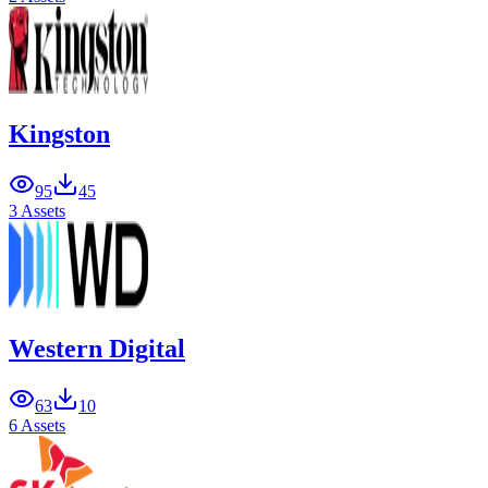
Kingston
95
45
3 Assets
Western Digital
63
10
6 Assets