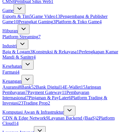
CMS
8
Pembuat Situs Web
1
Game
Esports & Tim
5
Game Video
13
Pengembang & Publisher
Game
10
Perangkat Gaming
3
Platform & Toko Game
4
Hiburan
Platform Streaming
7
Industri
Baja & Logam
3
Konstruksi & Rekayasa
1
Perlengkapan Kamar
Mandi & Saniter
4
Kesehatan
Farmasi
4
Keuangan
Asuransi
8
Bank
52
Bank Digital
14
E-Wallet
15
Jaringan
Pembayaran
7
Payment Gateway
11
Pembayaran
Internasional
7
Pinjaman & PayLater
6
Platform Trading &
Investasi
23
Trading Prop
2
Komputasi Awan & Infrastruktur
CDN & Edge Network
9
Layanan Backend (BaaS)
2
Platform
Cloud
14