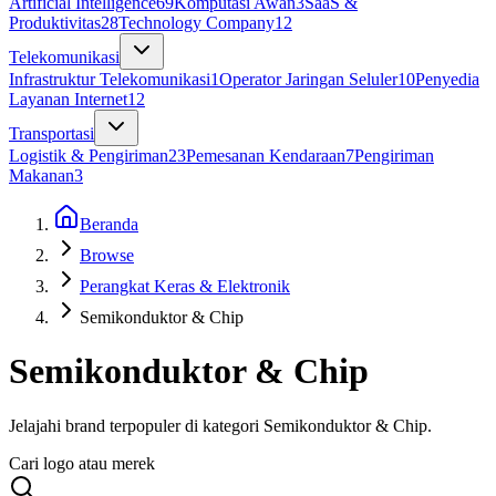
Artificial Intelligence
69
Komputasi Awan
3
SaaS &
Produktivitas
28
Technology Company
12
Telekomunikasi
Infrastruktur Telekomunikasi
1
Operator Jaringan Seluler
10
Penyedia
Layanan Internet
12
Transportasi
Logistik & Pengiriman
23
Pemesanan Kendaraan
7
Pengiriman
Makanan
3
Beranda
Browse
Perangkat Keras & Elektronik
Semikonduktor & Chip
Semikonduktor & Chip
Jelajahi brand terpopuler di kategori Semikonduktor & Chip.
Cari logo atau merek