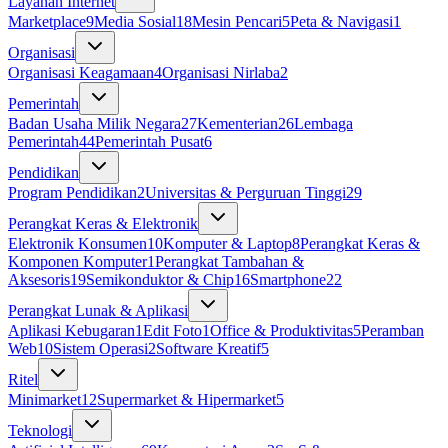
Layanan Internet
Marketplace
9
Media Sosial
18
Mesin Pencari
5
Peta & Navigasi
1
Organisasi
Organisasi Keagamaan
4
Organisasi Nirlaba
2
Pemerintah
Badan Usaha Milik Negara
27
Kementerian
26
Lembaga
Pemerintah
44
Pemerintah Pusat
6
Pendidikan
Program Pendidikan
2
Universitas & Perguruan Tinggi
29
Perangkat Keras & Elektronik
Elektronik Konsumen
10
Komputer & Laptop
8
Perangkat Keras &
Komponen Komputer
1
Perangkat Tambahan &
Aksesoris
19
Semikonduktor & Chip
16
Smartphone
22
Perangkat Lunak & Aplikasi
Aplikasi Kebugaran
1
Edit Foto
1
Office & Produktivitas
5
Peramban
Web
10
Sistem Operasi
2
Software Kreatif
5
Ritel
Minimarket
12
Supermarket & Hipermarket
5
Teknologi