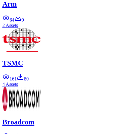
Arm
64
9
2 Assets
TSMC
161
80
4 Assets
Broadcom