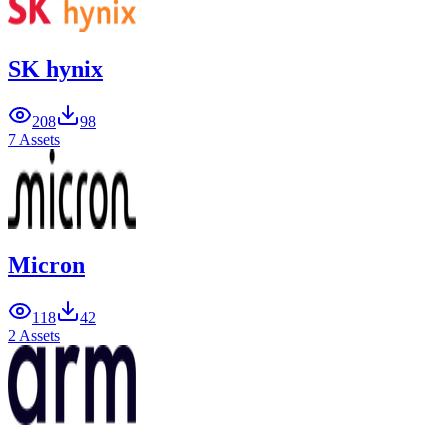
SK hynix
208
98
7 Assets
Micron
118
42
2 Assets