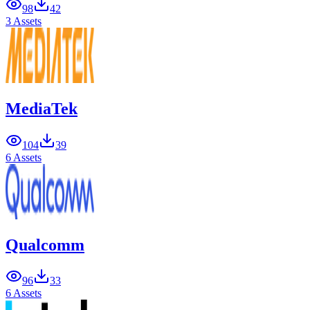
98
42
3 Assets
MediaTek
104
39
6 Assets
Qualcomm
96
33
6 Assets