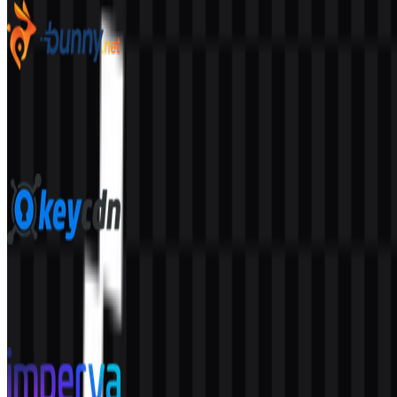
bunny.net
53
12
7 Assets
KeyCDN
38
5
6 Assets