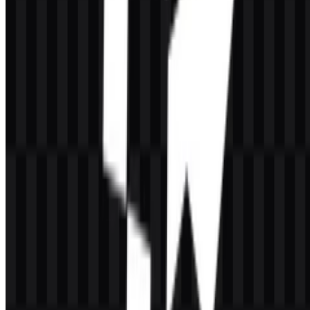
internet dengan identitas yang jelas, ringkas, dan mudah dikenali di
berbagai lingkungan digital.
Format aset yang tersedia menegaskan penggunaan yang praktis:
sistem merek ini mencakup versi wordmark dan ikon, serta file SVG
dan PNG dalam tampilan terang dan gelap. Hal ini membuat logo
mudah disesuaikan untuk situs web, dokumentasi, dashboard,
presentasi, dan materi mitra yang membutuhkan keterbacaan tinggi.
Nama merek dipadukan dengan visual yang mengomunikasikan
pergerakan dan pengiriman melalui struktur wordmark yang bersih.
Bagi tim yang menggunakan versi
CacheFly SVG
, format vektor
sangat berguna ketika logo harus tetap tajam di ukuran apa pun.
Perkembangan Logo
Sistem aset saat ini berpusat pada rangkaian file SVG dan PNG
yang fleksibel, termasuk versi berwarna, hitam, dan putih untuk
penggunaan logo maupun ikon. Hal ini memudahkan identitas
merek ditempatkan di berbagai latar belakang sambil tetap
mempertahankan wordmark utamanya.
Palet Warna CacheFly