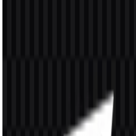
Selamat datang di
Zona Logo
. Anda dapat mengunduh logo
CacheFly dalam format PNG dan SVG. Anda juga dapat
mengunduh logo PNG dengan latar belakang transparan dalam
resolusi tinggi (HD) secara gratis.
Download Logo CacheFly PNG
Silakan pilih file di atas sesuai kebutuhan Anda, lalu tekan tombol
unduh untuk mendapatkan file yang diinginkan:
Nama File
CacheFly
Jenis File
PNG, SVG
Ukuran File
20 KB - 250 KB
Paket unduhan saat ini mencakup SVG logo berwarna, SVG logo
putih, SVG logo hitam, SVG ikon berwarna, PNG ikon putih, dan
PNG ikon hitam, sehingga Anda memiliki opsi praktis untuk tata
letak terang, gelap, dan ringkas.
Jika Anda mengalami kendala saat mengunduh logo CacheFly atau