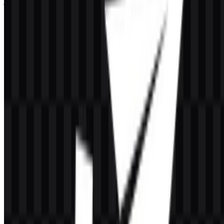
jika file yang ditampilkan tidak akurat, Anda dapat
melaporkannya
di sini
.
Tentang CacheFly
CacheFly adalah penyedia Content Delivery Network dan edge
delivery yang berbasis di Amerika Serikat, dengan fokus pada
pengiriman konten digital berperforma tinggi. Layanannya
digunakan untuk mempercepat situs web, distribusi file besar, video
on demand, streaming, unduhan game, unduhan software, dan
pengiriman media skala besar.
Perusahaan ini didirikan pada 2002 dan berkantor pusat di Elk
Grove Village, Illinois. CacheFly dikenal sebagai salah satu
penyedia CDN yang sudah lama berdiri dan diakui dengan
pendekatan jaringan berbasis TCP Anycast. CacheFly melayani
industri yang mengutamakan kecepatan, keandalan, dan kontrol
pengiriman, termasuk media, hiburan, gaming, dan ad tech.
Arti dan Sejarah Logo CacheFly
Logo CacheFly
ditampilkan sebagai wordmark modern yang
dibangun dari nama itu sendiri, dengan kesan teknis dan ramping.
Tipografinya mendukung peran perusahaan dalam infrastruktur