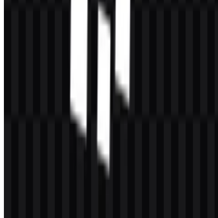
Pertanyaan yang Sering Diajukan
Apakah saya boleh menggunakan logo CacheFly
untuk keperluan komersial?
Anda sebaiknya meminta izin resmi sebelum menggunakannya
secara komersial.
Format file apa saja yang tersedia?
PNG dan SVG.
CacheFly adalah perusahaan jenis apa?
CacheFly adalah penyedia CDN dan edge delivery yang membantu
mengirimkan situs web, file, video, game, software, dan konten
digital lainnya dalam skala besar.
Mengapa logo ini cocok untuk produk digital?
Desain berbasis wordmark ini sederhana, teknis, dan mudah dibaca,
sementara opsi SVG dan PNG membuatnya praktis untuk berbagai
ukuran layar dan jenis latar belakang.