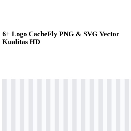
6+ Logo CacheFly PNG & SVG Vector
Kualitas HD
svg
berwarna
logo
Download
svg
berwarna
icon
Download
svg
hitam
logo