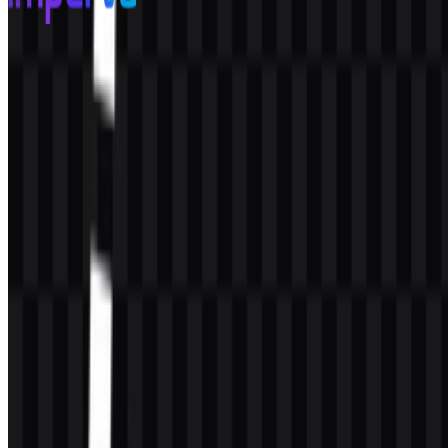
Imperva
72
28
4 Assets
© 2026 ZonaLogo.com - Hosted on
Onidel
.
Alat
Tentang
Kontak
Privasi
Ketentuan
DMCA