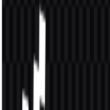
Apa warna utama mereknya?
Warna utama yang tercantum adalah #400040, yang dikenal sebagai
Midnight Blue.