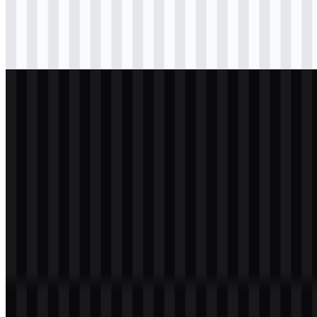
Download
png
hitam
icon
Download
svg
putih
logo
Download
png
putih
icon
Download