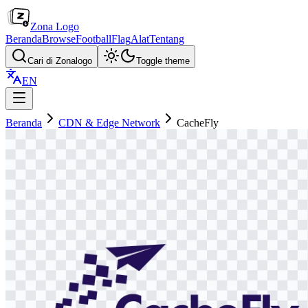
Zona Logo
Beranda
Browse
Football
Flag
Alat
Tentang
Cari di Zonalogo
Toggle theme
EN
Beranda
CDN & Edge Network
CacheFly