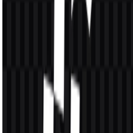
Warna merek yang tercantum adalah
#400040
, yang disebut
Midnight Blue. Dalam praktiknya, pilihan logo yang tersedia juga
mencakup versi hitam dan putih untuk memberikan kontras dan
kejelasan di berbagai latar belakang. Palet yang terbatas ini
mendukung identitas visual yang sederhana dan sangat fungsional
untuk konteks software dan infrastruktur.
Ringkasan Palet
Warna
Hex
Penggunaan
Midnight
#400040
Warna merek untuk identitas visual
Blue
Varian logo dan ikon untuk latar belakang
Hitam
—
terang
Varian logo dan ikon untuk latar belakang
Putih
—
gelap
Saat memilih file
CacheFly PNG
untuk penggunaan web, opsi latar
belakang transparan sangat praktis untuk tata letak antarmuka, slide,
dan halaman produk.
Logo CacheFly
tetap mudah dibaca baik pada
penempatan ringkas maupun lebar penuh karena desainnya berfokus
pada nama, bukan pada kompleksitas dekoratif.