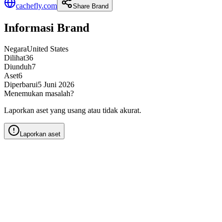
cachefly.com
Share Brand
Informasi Brand
Negara
United States
Dilihat
36
Diunduh
7
Aset
6
Diperbarui
5 Juni 2026
Menemukan masalah?
Laporkan aset yang usang atau tidak akurat.
Laporkan aset