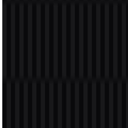
Selamat datang di
Zona Logo
. Di sini Anda bisa
Download Logo
DeepSeek PNG
serta file DeepSeek dalam format PNG dan SVG.
Anda juga dapat mengunduh DeepSeek PNG dengan
Latar
Belakang Transparan
(Transparent Background) dalam resolusi
tinggi (HD) secara gratis.
Download Logo DeepSeek Logo
Silakan pilih file di atas sesuai kebutuhan Anda, lalu tekan tombol
download untuk mendapatkan file yang diinginkan: