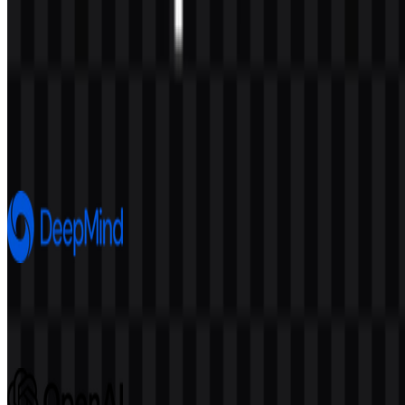
Konten Dibuat oleh AI
Deskripsi ini dibuat oleh AI dan mungkin mengandung
ketidakakuratan.
Lainnya dari Artificial Intelligence
Google DeepMind
691
246
8 Assets