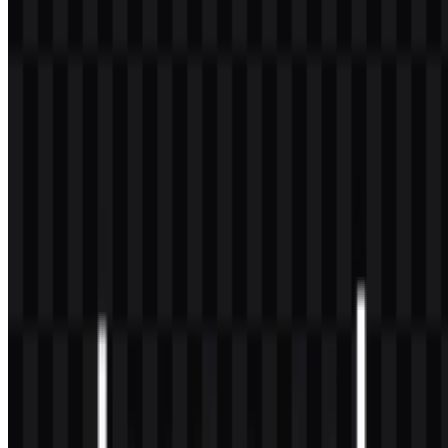
Deep Slate (Sekunder):
#1F2937
Cool Gray (Garis/Pembatas):
#9CA3AF
White (Latar belakang):
#FFFFFF
Saat menyiapkan aset untuk web, uji mark pada berbagai ukuran
serta di permukaan terang dan gelap. Jika ada versi berwarna dalam
materi resmi, samakan persis; jika tidak, versi monokrom biasanya
paling setia dan paling aman untuk konsistensi brand.
Pertanyaan yang Sering Diajukan
Apakah saya boleh menggunakan logo DeepSeek
untuk tujuan komersial?
Untuk penggunaan komersial (marketing, kemasan, sponsorship,
atau integrasi produk), sebaiknya Anda meminta izin dari pemegang
hak atau mengikuti pedoman resmi merek dagang dan penggunaan
brand. Jika ragu, mintalah persetujuan tertulis.
Format file apa saja yang tersedia?
Format yang umumnya tersedia adalah PNG dan SVG. PNG praktis
untuk penggunaan digital cepat, sedangkan SVG ideal saat Anda