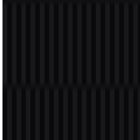
Grok / xAI
673
273
6 Assets
© 2026 ZonaLogo.com - Hosted on
Onidel
.
Alat
Tentang
Kontak
Privasi
Ketentuan
DMCA