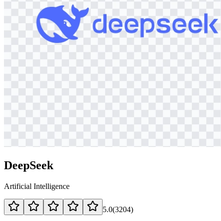
DeepSeek
Artificial Intelligence
5.0
(
3204
)