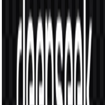
membutuhkan format Vector yang scalable untuk layout responsif.
Apa makna simbol pada identitas visualnya?
Ikonografinya umumnya ditafsirkan sebagai metafora untuk
menggali lebih dalam—menemukan struktur, pola, dan solusi di
dalam code dan data yang kompleks. Geometri minimalnya
menegaskan fokus brand pada presisi dan kejernihan engineering.
Font apa yang digunakan pada wordmark?
Wordmark DeepSeek biasanya menggunakan gaya sans-serif
modern dan bersih yang memprioritaskan keterbacaan dalam
konteks UI. Tanpa brand manual resmi, sebaiknya tidak
mengasumsikan typeface tertentu; banyak brand memakai lettering
kustom atau glyph yang dimodifikasi.
Bagaimana cara memastikan file yang saya punya
resmi dan berkualitas tinggi?
Gunakan aset dari channel resmi atau library tepercaya yang
menjaga proporsi dan spasi. File yang andal seharusnya tampil tajam
pada ukuran kecil, memiliki clear-space yang benar, dan bebas
artefak. Jika Anda butuh hasil yang crisp untuk tools desain, cari file