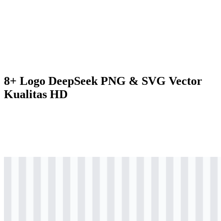
8+ Logo DeepSeek PNG & SVG Vector
Kualitas HD
svg
berwarna
logo
Download
svg
berwarna
icon
Download