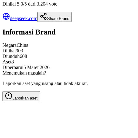
Dinilai 5.0/5 dari 3.204 vote
deepseek.com
Share Brand
Informasi Brand
Negara
China
Dilihat
903
Diunduh
608
Aset
8
Diperbarui
5 Maret 2026
Menemukan masalah?
Laporkan aset yang usang atau tidak akurat.
Laporkan aset