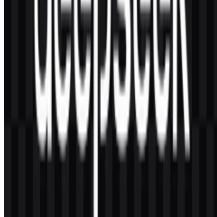
logo DeepSeek yang dipersiapkan dengan baik (misalnya DeepSeek
SVG yang bersih untuk scaling atau DeepSeek PNG beresolusi
tinggi untuk penempatan cepat).