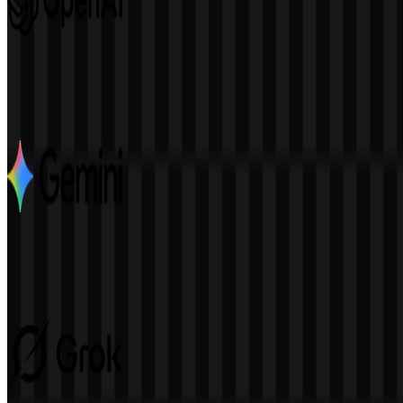
OpenAI
1.1K
558
6 Assets
Google Gemini
2.8K
1.9K
7 Assets