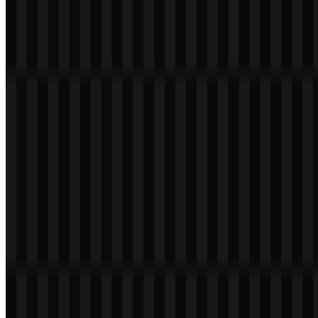
Nama File
DeepSeek
Jenis File
PNG, SVG
Ukuran File
18 KB - 240 KB
Jika Anda mengalami kendala saat mengunduh logo DeepSeek atau
tautan yang tersedia tidak bisa diakses, Anda dapat melaporkannya
melalui halaman
Hubungi Kami
.
Tentang DeepSeek
DeepSeek beroperasi di kategori Artificial Intelligence dengan fokus
product-led yang jelas: membangun sistem yang membantu
developer dan organisasi membuat software lebih cepat, lebih
konsisten, dan dengan lebih sedikit langkah manual. Sering
dikaitkan dengan developer tooling dan “AI for code,” brand ini
dikenal luas berkat filosofi automation-first—dirangkum dalam janji
yang praktis: mengurangi pekerjaan repetitif agar tim bisa lebih
fokus pada arsitektur, kualitas, dan pemecahan masalah.
Dari sisi positioning, DeepSeek berada di persimpangan applied
machine learning, code intelligence, dan otomasi yang siap untuk
kebutuhan enterprise. Alih-alih memandang pemrograman sebagai
proses yang sepenuhnya manual, DeepSeek membingkai pembuatan