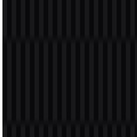
meyakinkan: terlihat tepat untuk ekosistem teknologi yang serius.
Evolusi Logo
Identitas visual DeepSeek umumnya mengikuti pola yang lazim
pada brand AI yang bergerak cepat: memulai dari baseline yang
bersih dan minimal, lalu melakukan penyempurnaan bertahap untuk
meningkatkan kejelasan, spasi, dan fleksibilitas. Alih-alih redesign
besar yang sering, arahnya cenderung incremental—penyesuaian
yang memperkuat keterbacaan di layar mobile, meningkatkan
kontras pada interface gelap, atau menstandarkan cara simbol dan
wordmark dipasangkan.
Dalam berbagai iterasi seperti ini, tiga tujuan biasanya menjadi
panduan evolusi:
Konsistensi di berbagai media:
memastikan mark bekerja
sama baiknya di UI produk, header dokumentasi, avatar
media sosial, hingga slide deck.
Performa lebih baik di ukuran kecil:
menyederhanakan
detail internal agar ikon tetap mudah dikenali pada skala
favicon dan toolbar.
Aturan spasi yang tersistem:
menetapkan panduan clear-
space dan ukuran minimum agar tim maupun partner tidak