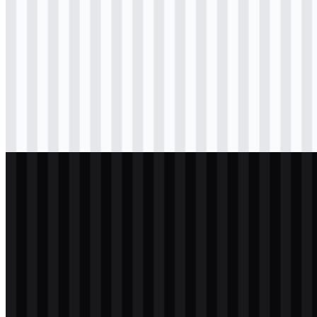
png
hitam
logo
Download
png
hitam
icon
Download
svg
hitam
wordmark
Download
png
putih
logo
Download
png
putih
icon
Download
png
putih
wordmark
Download