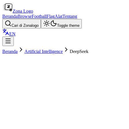
Zona Logo
Beranda
Browse
Football
Flag
Alat
Tentang
Cari di Zonalogo
Toggle theme
EN
Beranda
Artificial Intelligence
DeepSeek