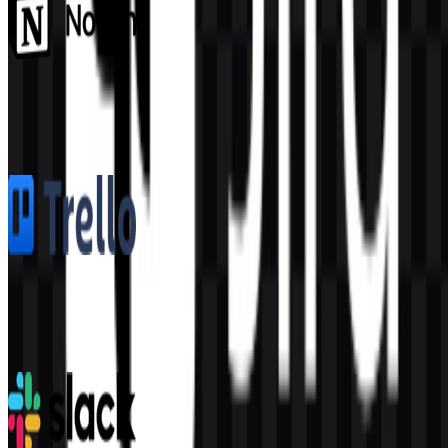
Notion
1.6K
1.1K
5 Assets
Trello
361
154
8 Assets