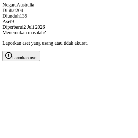
Negara
Australia
Dilihat
204
Diunduh
135
Aset
9
Diperbarui
2 Juli 2026
Menemukan masalah?
Laporkan aset yang usang atau tidak akurat.
Laporkan aset