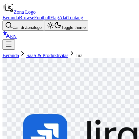
Zona Logo
Beranda
Browse
Football
Flag
Alat
Tentang
Cari di Zonalogo
Toggle theme
EN
Beranda
SaaS & Produktivitas
Jira