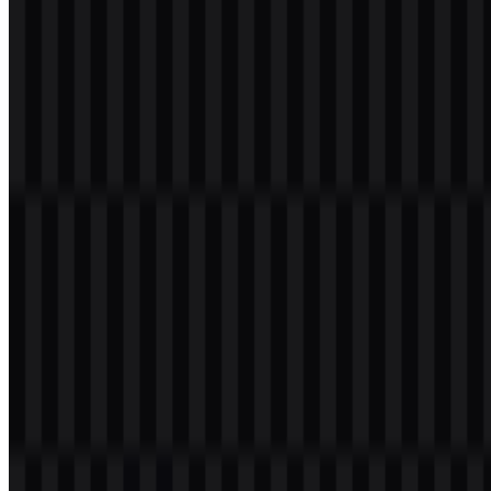
Evolusi Logo
Sistem aset saat ini berfokus pada kumpulan file SVG dan PNG
yang fleksibel, termasuk versi berwarna, hitam, putih, ikon, dan
terang untuk berbagai konteks tampilan.
Palet Warna Jira
Palet merek dibangun dari warna yang disediakan untuk identitas
ini: #0080C0, #000000, dan #FFFFFF. Nuansa biru berfungsi
sebagai penanda visual utama pada simbol dan variasi berwarna,
sementara hitam dan putih mendukung kontras, keterbacaan, dan
penggunaan yang mudah disesuaikan di berbagai latar belakang.
Kombinasi ini membuat aset Jira SVG dan PNG tetap praktis untuk
header antarmuka, dokumentasi, dan penempatan pemasaran.
#0080C0
— digunakan pada identitas berwarna dan
perlakuan ikon
#000000
— digunakan untuk tampilan gelap dan aplikasi satu
warna
#FFFFFF
— digunakan untuk aplikasi terang atau versi
terbalik