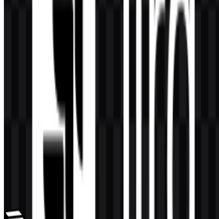
Konten Dibuat oleh AI
Deskripsi ini dibuat oleh AI dan mungkin mengandung
ketidakakuratan.
Lainnya dari SaaS & Produktivitas