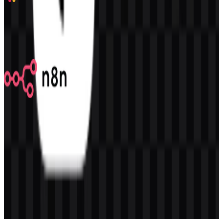
Slack
323
192
9 Assets
n8n
580
354
7 Assets
© 2026 ZonaLogo.com - Hosted on
Onidel
.
Alat
Tentang
Kontak
Privasi
Ketentuan
DMCA