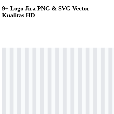
9+ Logo Jira PNG & SVG Vector
Kualitas HD
svg
berwarna
logo
Download
svg
berwarna
logo
Download
svg
berwarna
logo
Download
svg
berwarna
icon