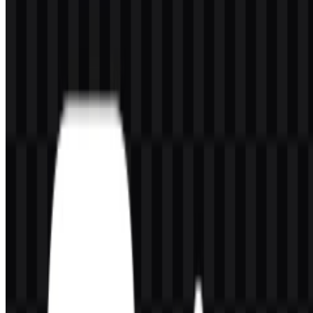
Karena file yang tersedia mencakup versi berwarna dan monokrom,
identitas visual dapat tetap konsisten sambil menyesuaikan diri
dengan berbagai tata letak. Hasilnya adalah sistem yang bekerja baik
di UI produk, presentasi slide, dan aplikasi merek yang dapat
diunduh tanpa kehilangan kejelasan.
Pertanyaan yang Sering Diajukan
Apakah saya dapat menggunakan logo Jira untuk
keperluan komersial?
Untuk penggunaan komersial, sebaiknya mintalah izin resmi
sebelum menggunakan logo Jira dalam materi publik atau konten
yang menghadap ke produk.
Format file apa saja yang tersedia?
Format yang tersedia adalah PNG dan SVG.
Apa arti simbol Jira?
Simbol ini dibentuk oleh dua elemen geometris yang saling
terhubung dan menciptakan kesan seperti panah atau alur kerja,