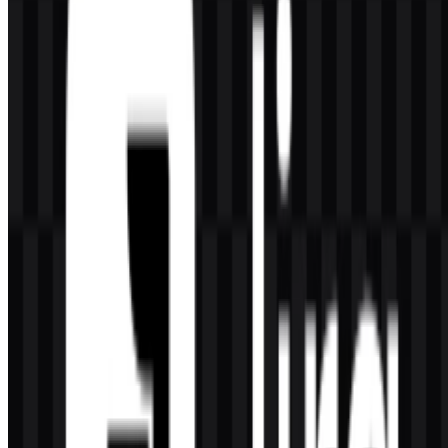
yang sesuai dengan peran produk dalam melacak pekerjaan dan
progres.
Siapa yang menggunakan Jira?
Jira digunakan oleh tim software, tim produk, tim IT, tim bisnis, dan
tim agile yang membutuhkan platform bersama untuk mengelola
tugas, bug, sprint, dan progres proyek.
Warna apa saja yang menjadi bagian dari identitas
Jira?
Identitas yang disediakan menggunakan biru, hitam, dan putih,
dengan warna utama merek tercantum sebagai #0080C0.