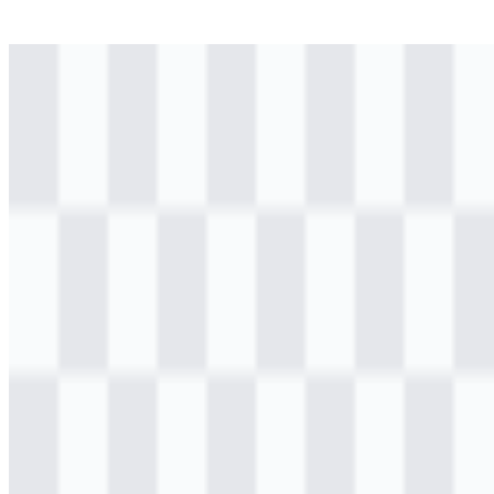
svg
berwarna
logo
Download
Daftar Isi
11 bagian