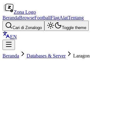
Zona Logo
Beranda
Browse
Football
Flag
Alat
Tentang
Cari di Zonalogo
Toggle theme
EN
Beranda
Databases & Server
Laragon