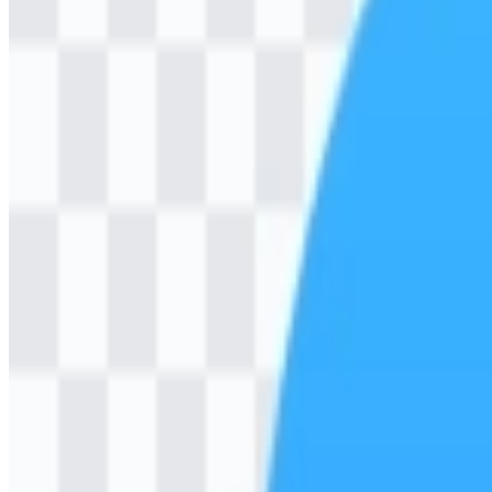
Download Logo Laragon PNG
Tentang Laragon
Arti dan Sejarah Logo Laragon
Perkembangan Logo