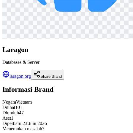
Laragon
Databases & Server
laragon.org
Share Brand
Informasi Brand
Negara
Vietnam
Dilihat
101
Diunduh
47
Aset
1
Diperbarui
23 Juni 2026
Menemukan masalah?