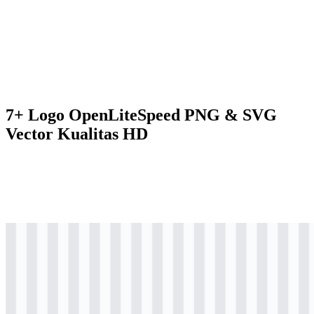
7+ Logo OpenLiteSpeed PNG & SVG
Vector Kualitas HD
svg
berwarna
logo
Download
svg
berwarna
logo
Download