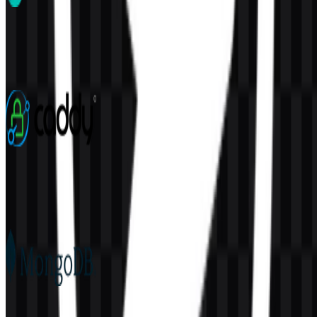
Elasticsearch
116
38
3 Assets
Caddy
76
22
5 Assets
MongoDB