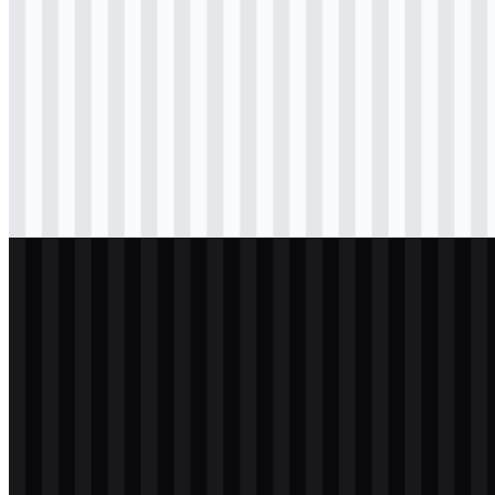
svg
berwarna
icon
Download
png
hitam
logo
Download
png
hitam
icon
Download
png
putih
logo
Download
png
putih
icon
Download