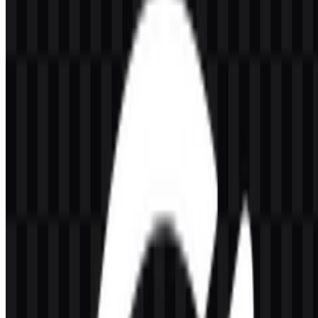
Jika Anda mengalami masalah saat mengunduh logo
OpenLiteSpeed atau jika file yang ditampilkan tidak akurat, Anda
dapat
melaporkannya di sini
.
Varian aset yang tersedia mencakup SVG ikon berwarna, SVG logo
berwarna, PNG logo putih, PNG logo hitam, PNG ikon putih, dan
PNG ikon hitam. Opsi ini memudahkan Anda menempatkan aset
OpenLiteSpeed SVG atau PNG di latar terang maupun gelap sambil
menjaga identitas visual tetap konsisten.
Tentang OpenLiteSpeed
OpenLiteSpeed adalah versi sumber terbuka dari LiteSpeed Web
Server, dikembangkan oleh LiteSpeed Technologies di Amerika
Serikat. Platform ini dirancang untuk menjalankan situs web dan
aplikasi web dengan performa tinggi, dengan penekanan pada
kecepatan, efisiensi sumber daya, dukungan HTTP/3, caching, dan
keamanan. Platform ini juga dikenal kompatibel dengan ekosistem
hosting modern seperti WordPress dan beberapa panel kontrol.
Sebagai merek perangkat lunak dan web server, OpenLiteSpeed
melayani pengguna yang membutuhkan infrastruktur untuk
penyampaian dan akselerasi web. Keterkaitannya dengan LiteSpeed
Technologies menempatkannya dalam ekosistem perangkat lunak