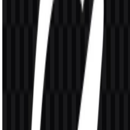
LiteSpeed yang lebih luas, yang berfokus pada teknologi web server
dan alat hosting berorientasi performa.
Arti dan Sejarah Logo OpenLiteSpeed
Logo OpenLiteSpeed menggunakan identitas bergaya wordmark
yang diturunkan dari LiteSpeed, ditampilkan dengan pendekatan
modern dan teknis yang sesuai untuk perangkat lunak infrastruktur.
Logo yang tersedia dibuat agar jelas digunakan pada daftar produk,
dokumentasi, lingkungan hosting, dan konteks yang berhadapan
dengan pengembang, di mana keterbacaan sangat penting.
Karena mereknya bersifat sumber terbuka dan berfokus pada server,
tampilannya dibuat praktis, bukan dekoratif. Identitas ini cocok
untuk format ringkas seperti ikon SVG atau ikon PNG, sementara
wordmark penuh mendukung pengenalan produk pada penempatan
yang lebih panjang dan halaman unduhan.
Evolusi Logo
Sistem aset saat ini berpusat pada logo berwarna, ikon berwarna,
serta versi hitam dan putih yang disederhanakan dalam format PNG
dan SVG untuk penggunaan yang fleksibel di berbagai latar
belakang dan gaya antarmuka.