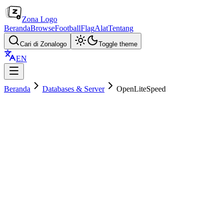
Zona Logo
Beranda
Browse
Football
Flag
Alat
Tentang
Cari di Zonalogo
Toggle theme
EN
Beranda
Databases & Server
OpenLiteSpeed