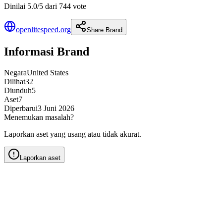
Dinilai 5.0/5 dari 744 vote
openlitespeed.org
Share Brand
Informasi Brand
Negara
United States
Dilihat
32
Diunduh
5
Aset
7
Diperbarui
3 Juni 2026
Menemukan masalah?
Laporkan aset yang usang atau tidak akurat.
Laporkan aset