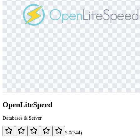
OpenLiteSpeed
Databases & Server
5.0
(
744
)