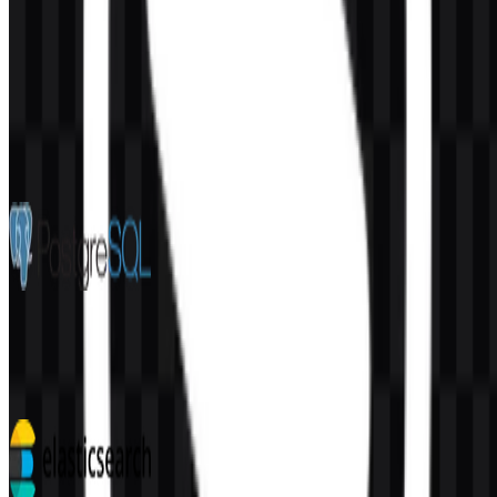
Konten Dibuat oleh AI
Deskripsi ini dibuat oleh AI dan mungkin mengandung
ketidakakuratan.
Lainnya dari Databases & Server
PostgreSQL
232
160
4 Assets