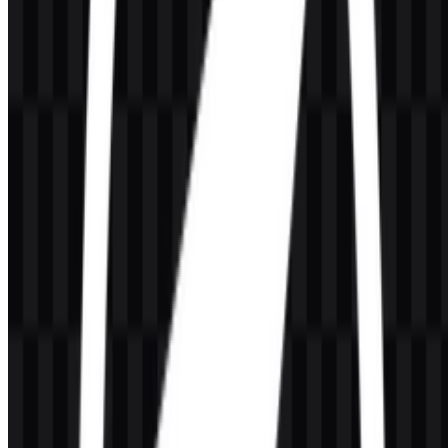
Penggunaan komersial mungkin memerlukan izin, jadi sebaiknya
tanyakan terlebih dahulu kepada pemilik merek resmi sebelum
menggunakan logo tersebut dalam konteks komersial.
Format file apa saja yang tersedia?
PNG dan SVG tersedia.
Apa fungsi OpenLiteSpeed?
OpenLiteSpeed adalah platform web server sumber terbuka yang
dirancang untuk penyampaian situs web dan aplikasi web
berperforma tinggi, dengan dukungan caching, keamanan, dan
lingkungan hosting modern.
Siapa yang mengembangkan OpenLiteSpeed?
OpenLiteSpeed dikembangkan oleh LiteSpeed Technologies,
perusahaan yang sama di balik LiteSpeed Web Server.
Warna apa yang terkait dengan identitas merek ini?
Paletnya mencakup Sky Blue (#80C0C0) dan Sandy Brown
(#FFC040), serta versi aset hitam dan putih untuk penggunaan