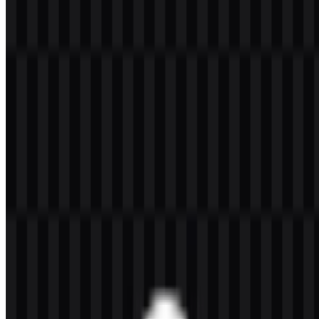
Selamat datang di
Zona Logo
. Anda dapat mengunduh logo
OpenLiteSpeed dalam format PNG dan SVG. Anda juga dapat
mengunduh logo PNG dengan latar belakang transparan dalam
resolusi tinggi (HD) secara gratis.
Download Logo OpenLiteSpeed PNG
Silakan pilih file di atas sesuai kebutuhan Anda, lalu tekan tombol
unduh untuk mendapatkan file yang diinginkan:
Nama File
OpenLiteSpeed
Jenis File
PNG, SVG
Ukuran File
20 KB - 250 KB