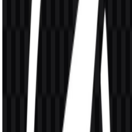
Palet Warna OpenLiteSpeed
Warna merek yang disediakan adalah Sky Blue (#80C0C0) dan
Sandy Brown (#FFC040). Warna-warna ini tersedia untuk identitas
visual OpenLiteSpeed dan dapat digunakan secara konsisten pada
aplikasi logo, halaman produk, dan materi merek pendukung.
Sky Blue #80C0C0
— warna biru muda yang sejuk dalam
palet merek.
Sandy Brown #FFC040
— warna aksen hangat dalam palet
merek.
Dalam praktiknya, warna-warna ini memberi sistem logo tampilan
yang jelas dan mudah dikenali pada aset OpenLiteSpeed PNG dan
OpenLiteSpeed SVG, terutama saat dipadukan dengan versi hitam
atau putih untuk penempatan yang mengutamakan kontras.
Pertanyaan yang Sering Diajukan
Apakah saya boleh menggunakan logo
OpenLiteSpeed untuk keperluan komersial?