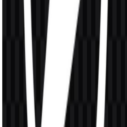
180
100
6 Assets
© 2026 ZonaLogo.com - Hosted on
Onidel
.
Alat
Tentang
Kontak
Privasi
Ketentuan
DMCA