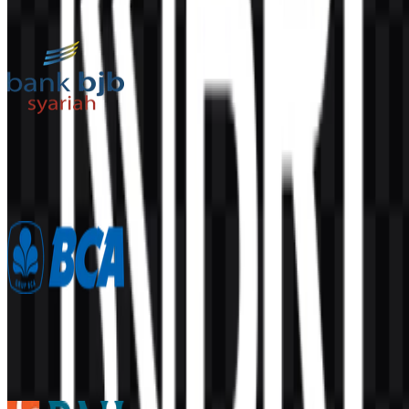
Lainnya dari Bank
Bank BJB Syariah
716
381
2 Assets
Bank Central Asia (BCA)
6.7K
3.4K
5 Assets