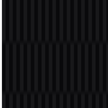
Download Logo Bank Rakyat Indonesia
(BRI) PNG
Silahkan pilih file diatas sesuai dengan kebutuhan Anda, kemudian
tekan tombol download untuk mendapatkan file yang di inginkan:
Nama File
Bank Rakyat Indonesia (BRI)
Tipe File
PNG, SVG
Ukuran File
6 KB - 77 KB
Jika Kamu mengalami kendala saat download Logo Bank Rakyat
Indonesia (BRI) atau link yang di sediakan tidak dapat diakses.
Kamu dapat melaporkannya melalui
Kontak Kami
.
Tentang Bank Rakyat Indonesia (BRI)
Bank Rakyat Indonesia (BRI), yang didirikan pada tahun 1895,
merupakan salah satu institusi keuangan tertua dan paling prestisius
di Indonesia. BRI dikenal dengan komitmennya dalam
memberdayakan sektor mikro, kecil, dan menengah (UMKM), yang
menjadi tulang punggung perekonomian nasional. Dengan jaringan
kantor cabang yang tersebar luas hingga pelosok negeri, BRI