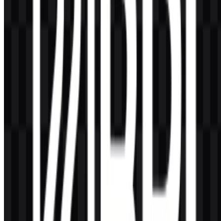
Konten Dibuat oleh AI
Deskripsi ini dibuat oleh AI dan mungkin mengandung
ketidakakuratan.