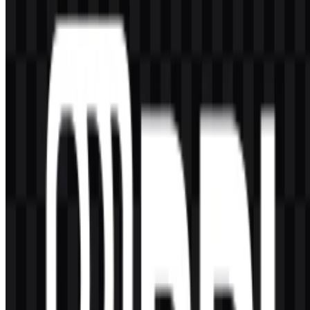
Ya, logo Bank Rakyat Indonesia (BRI) dapat diunduh secara gratis
dari situs kami, asalkan digunakan sesuai dengan ketentuan yang
berlaku.
Berapa resolusi file logo Bank Rakyat Indonesia
(BRI)?
Resolusi file logo Bank Rakyat Indonesia (BRI) bervariasi, dengan
ukuran file antara 15.2 KB hingga 192 KB, tergantung pada pilihan
yang Anda unduh.
Bagaimana cara menggunakan logo Bank Rakyat
Indonesia (BRI) dengan benar?
Pastikan untuk menggunakan logo Bank Rakyat Indonesia (BRI)
dengan menghormati panduan merek yang ditetapkan oleh bank.
Hindari memodifikasi logo atau menggunakannya dalam konteks
yang dapat merusak reputasi merek.