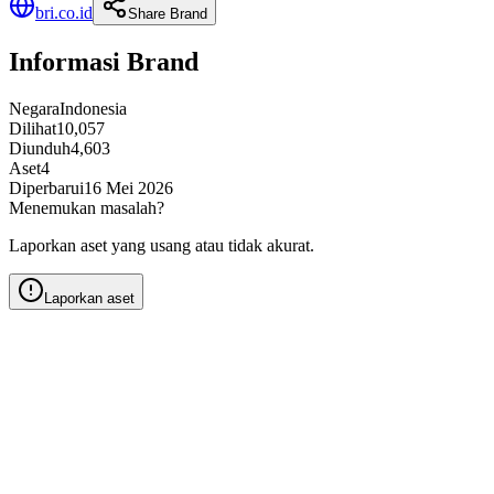
bri.co.id
Share Brand
Informasi Brand
Negara
Indonesia
Dilihat
10,057
Diunduh
4,603
Aset
4
Diperbarui
16 Mei 2026
Menemukan masalah?
Laporkan aset yang usang atau tidak akurat.
Laporkan aset