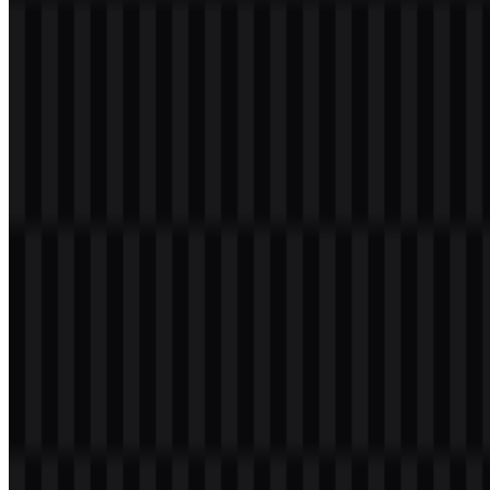
Selamat datang di
Zona Logo
. Kamu dapat download Logo Bank
Rakyat Indonesia (BRI) format PNG dengan berbagai ukuran.
Kamu juga dapat mendownload logo PNG dengan latar belakang
transparant dengan resolusi tinggi (HD) secara gratis.