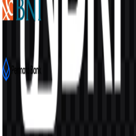
Bank Negara Indonesia (BNI)
7.5K
4K
4 Assets
Bank Permata
726
404
8 Assets
© 2026 ZonaLogo.com - Hosted on
Onidel
.
Alat
Tentang
Kontak
Privasi
Ketentuan
DMCA