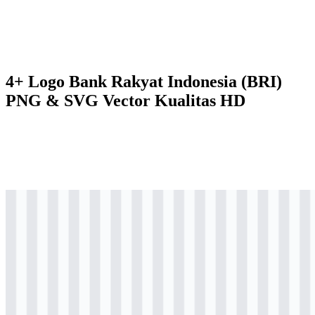
4+ Logo Bank Rakyat Indonesia (BRI)
PNG & SVG Vector Kualitas HD
svg
berwarna
logo
Download
svg
berwarna
icon
Download
svg
hitam
logo