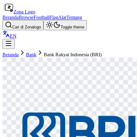
Zona Logo
Beranda
Browse
Football
Flag
Alat
Tentang
Cari di Zonalogo
Toggle theme
EN
Beranda
Bank
Bank Rakyat Indonesia (BRI)