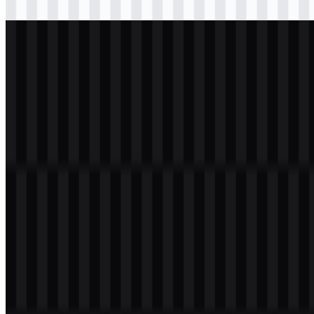
Download
svg
putih
logo
Download
Daftar Isi
8 bagian