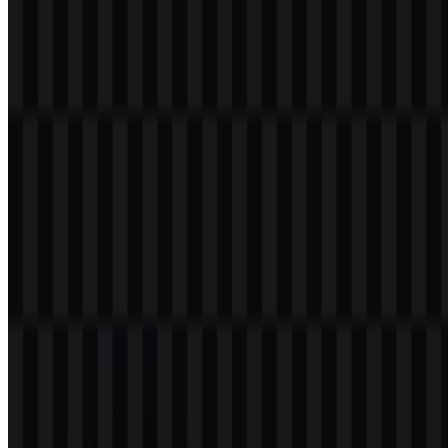
Sumber:
https://bri.co.id
Pertanyaan yang Sering Diajukan
Apakah saya boleh menggunakan logo Bank
Rakyat Indonesia (BRI) untuk keperluan
komersial?
Penggunaan logo Bank Rakyat Indonesia (BRI) untuk keperluan
komersial memerlukan izin tertulis dari pihak BRI. Pastikan untuk
menghubungi pihak bank untuk mendapatkan informasi lebih lanjut.
Format file apa saja yang tersedia untuk logo Bank
Rakyat Indonesia (BRI)?
Logo Bank Rakyat Indonesia (BRI) tersedia dalam format PNG,
yang mendukung latar belakang transparan. Selain itu, format lain
mungkin tersedia melalui permintaan khusus.
Apakah logo Bank Rakyat Indonesia (BRI) gratis
untuk diunduh?